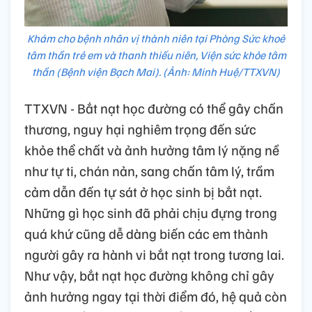
Khám cho bệnh nhân vị thành niên tại Phòng Sức khoẻ
tâm thần trẻ em và thanh thiếu niên, Viện sức khỏe tâm
thần (Bệnh viện Bạch Mai). (Ảnh: Minh Huệ/TTXVN)
TTXVN - Bắt nạt học đường có thể gây chấn
thương, nguy hại nghiêm trọng đến sức
khỏe thể chất và ảnh hưởng tâm lý nặng nề
như tự ti, chán nản, sang chấn tâm lý, trầm
cảm dẫn đến tự sát ở học sinh bị bắt nạt.
Những gì học sinh đã phải chịu đựng trong
quá khứ cũng dễ dàng biến các em thành
người gây ra hành vi bắt nạt trong tương lai.
Như vậy, bắt nạt học đường không chỉ gây
ảnh hưởng ngay tại thời điểm đó, hệ quả còn