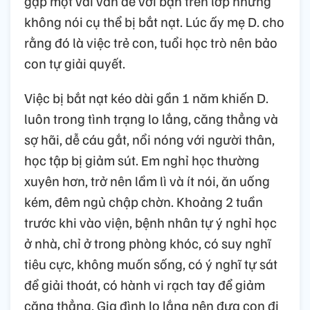
gặp một vài vấn đề với bạn trên lớp nhưng
không nói cụ thể bị bắt nạt. Lúc ấy mẹ D. cho
rằng đó là việc trẻ con, tuổi học trò nên bảo
con tự giải quyết.
Việc bị bắt nạt kéo dài gần 1 năm khiến D.
luôn trong tình trạng lo lắng, căng thẳng và
sợ hãi, dễ cáu gắt, nổi nóng với người thân,
học tập bị giảm sút. Em nghỉ học thường
xuyên hơn, trở nên lầm lì và ít nói, ăn uống
kém, đêm ngủ chập chờn. Khoảng 2 tuần
trước khi vào viện, bệnh nhân tự ý nghỉ học
ở nhà, chỉ ở trong phòng khóc, có suy nghĩ
tiêu cực, không muốn sống, có ý nghĩ tự sát
để giải thoát, có hành vi rạch tay để giảm
căng thẳng. Gia đình lo lắng nên đưa con đi