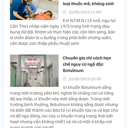
loại thuốc mê, kháng sinh
22/05/2023 11:00’
Em N.T.M.N (15 tuổi, ngụ tại
Cần Thơ) nhập viện ngày 19/5 trong tình trạng đau
bụng dữ dội. Khám và thực hiện các cận lâm sàng, bác
sĩ chẩn đoán bị u buồng trứng phải biến chứng xoắn,
cần được can thiệp phẫu thuật sớm
Chuyên gia chỉ cách hạn
chế nguy cơ ngộ độc
Botulinum
22/05/2023 10:30’
Vi khuẩn Botulinum sống
trong môi trường yếm khí, nghĩa là những nơi có nồng
độ oxy thấp, vi khuẩn này mới sống được. Trong môi
trường bình thường, Botulinum không sống được nhưng
nó biến đổi thành các bào tử (vi khuẩn tạo ra vỏ bọc cho
nó để ngủ đông, lúc này vi khuẩn trong trạng thái bất
hoạt nhưng vẫn không chết) và nó có mặt ở khắp nơi
xung quanh con người.