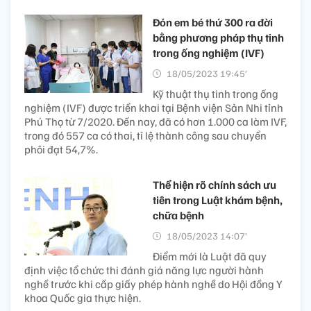
Đón em bé thứ 300 ra đời
bằng phương pháp thụ tinh
trong ống nghiệm (IVF)
18/05/2023 19:45’
Kỹ thuật thụ tinh trong ống
nghiệm (IVF) được triển khai tại Bệnh viện Sản Nhi tỉnh
Phú Thọ từ 7/2020. Đến nay, đã có hơn 1.000 ca làm IVF,
trong đó 557 ca có thai, tỉ lệ thành công sau chuyển
phôi đạt 54,7%.
Thể hiện rõ chính sách ưu
tiên trong Luật khám bệnh,
chữa bệnh
18/05/2023 14:07’
Điểm mới là Luật đã quy
định việc tổ chức thi đánh giá năng lực người hành
nghề trước khi cấp giấy phép hành nghề do Hội đồng Y
khoa Quốc gia thực hiện.