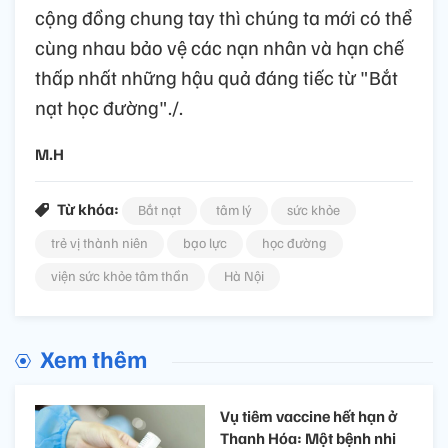
cộng đồng chung tay thì chúng ta mới có thể
cùng nhau bảo vệ các nạn nhân và hạn chế
thấp nhất những hậu quả đáng tiếc từ "Bắt
nạt học đường"./.
M.H
Từ khóa:
Bắt nạt
tâm lý
sức khỏe
trẻ vị thành niên
bạo lực
học đường
viện sức khỏe tâm thần
Hà Nội
Xem thêm
Vụ tiêm vaccine hết hạn ở
Thanh Hóa: Một bệnh nhi