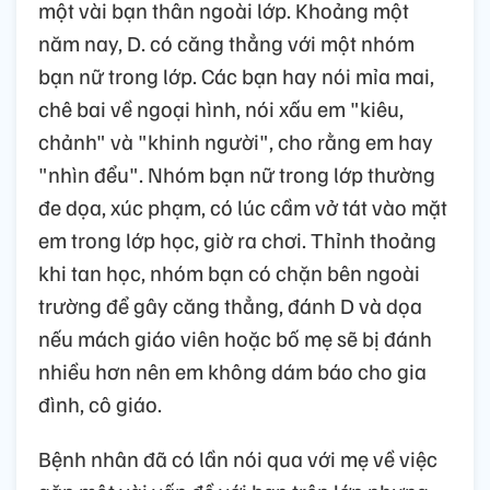
một vài bạn thân ngoài lớp. Khoảng một
năm nay, D. có căng thẳng với một nhóm
bạn nữ trong lớp. Các bạn hay nói mỉa mai,
chê bai về ngoại hình, nói xấu em "kiêu,
chảnh" và "khinh người", cho rằng em hay
"nhìn đểu". Nhóm bạn nữ trong lớp thường
đe dọa, xúc phạm, có lúc cầm vở tát vào mặt
em trong lớp học, giờ ra chơi. Thỉnh thoảng
khi tan học, nhóm bạn có chặn bên ngoài
trường để gây căng thẳng, đánh D và dọa
nếu mách giáo viên hoặc bố mẹ sẽ bị đánh
nhiều hơn nên em không dám báo cho gia
đình, cô giáo.
Bệnh nhân đã có lần nói qua với mẹ về việc