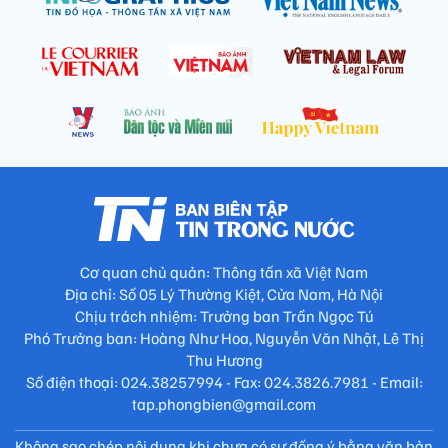
Cơ quan chủ quản: Thông tấn xã Việt Nam
Địa chỉ: Số 05 Lý Thường Kiệt, Cửa Nam, Hà Nội
Chịu trách nhiệm: Trưởng ban Trần Ngọc Tú
Phó Trưởng ban: Hoàng Như Hoa, Nguyễn Văn Nhật, Lê Thị
Thu Hương
Số điện thoại: 024.38257994 - Fax: 024.3826.7981 - Email:
tap.phongbien@gmail.com
Không sao chép nội dung khi chưa có sự đồng ý bằng văn bản