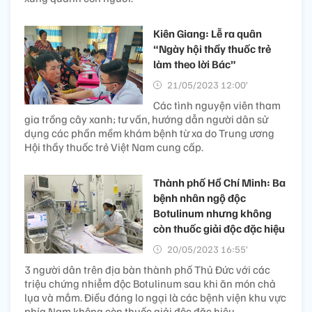
Kiên Giang: Lễ ra quân
“Ngày hội thầy thuốc trẻ
làm theo lời Bác”
21/05/2023 12:00’
Các tình nguyện viên tham
gia trồng cây xanh; tư vấn, hướng dẫn người dân sử
dụng các phần mềm khám bệnh từ xa do Trung ương
Hội thầy thuốc trẻ Việt Nam cung cấp.
Thành phố Hồ Chí Minh: Ba
bệnh nhân ngộ độc
Botulinum nhưng không
còn thuốc giải độc đặc hiệu
20/05/2023 16:55’
3 người dân trên địa bàn thành phố Thủ Đức với các
triệu chứng nhiễm độc Botulinum sau khi ăn món chả
lụa và mắm. Điều đáng lo ngại là các bệnh viện khu vực
phía Nam không còn thuốc giải độc đặc hiệu.