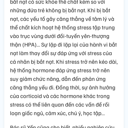
bắt nạt có sức khỏe thể chất kém so với
những đứa trẻ không bị bắt nạt. Khi bị bắt
nạt, các yếu tố gây căng thẳng về tâm lý và
thể chất kích hoạt hệ thống stress tập trung
vào trục vùng dưới đồi-tuyến yên-thượng
thận (HPA)… Sự lặp đi lặp lại của hành vi bắt
nạt làm thay đổi sự đáp ứng với stress của
cá nhân bị bắt nạt. Khi stress trở nên kéo dài,
hệ thống hormone đáp ứng stress trở nên
suy giảm chức năng, dẫn đến phản ứng
căng thẳng yếu đi. Đồng thời, sự ảnh hưởng
của corticoid và các hormone khác trong
stress có thể liên quan đến các vấn đề rối
loạn giấc ngủ, cảm xúc, chú ý, học tập…
Bác sỹ Yến cũng cho biết, nhiều nghiên cứu