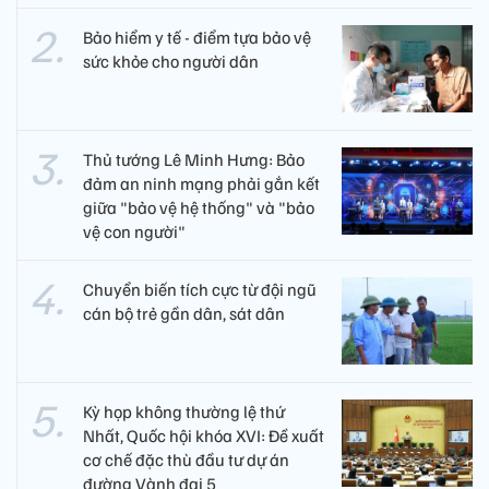
Bảo hiểm y tế - điểm tựa bảo vệ
sức khỏe cho người dân
Thủ tướng Lê Minh Hưng: Bảo
đảm an ninh mạng phải gắn kết
giữa "bảo vệ hệ thống" và "bảo
vệ con người"
Chuyển biến tích cực từ đội ngũ
cán bộ trẻ gần dân, sát dân
Kỳ họp không thường lệ thứ
Nhất, Quốc hội khóa XVI: Đề xuất
cơ chế đặc thù đầu tư dự án
đường Vành đai 5