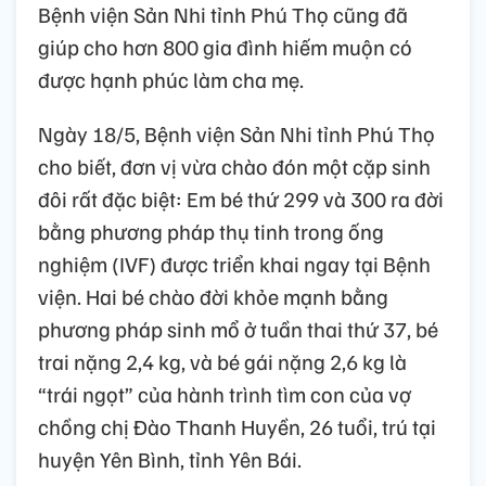
Bệnh viện Sản Nhi tỉnh Phú Thọ cũng đã
giúp cho hơn 800 gia đình hiếm muộn có
được hạnh phúc làm cha mẹ.
Ngày 18/5, Bệnh viện Sản Nhi tỉnh Phú Thọ
cho biết, đơn vị vừa chào đón một cặp sinh
đôi rất đặc biệt: Em bé thứ 299 và 300 ra đời
bằng phương pháp thụ tinh trong ống
nghiệm (IVF) được triển khai ngay tại Bệnh
viện. Hai bé chào đời khỏe mạnh bằng
phương pháp sinh mổ ở tuần thai thứ 37, bé
trai nặng 2,4 kg, và bé gái nặng 2,6 kg là
“trái ngọt” của hành trình tìm con của vợ
chồng chị Đào Thanh Huyền, 26 tuổi, trú tại
huyện Yên Bình, tỉnh Yên Bái.