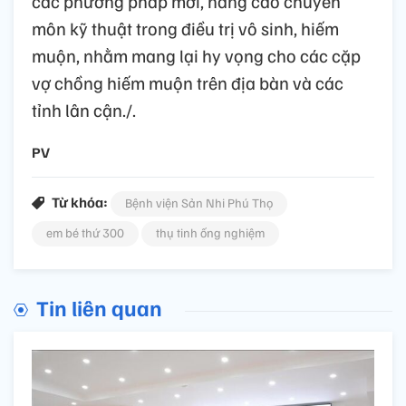
các phương pháp mới, nâng cao chuyên
môn kỹ thuật trong điều trị vô sinh, hiếm
muộn, nhằm mang lại hy vọng cho các cặp
vợ chồng hiếm muộn trên địa bàn và các
tỉnh lân cận./.
PV
Từ khóa:
Bệnh viện Sản Nhi Phú Thọ
em bé thứ 300
thụ tinh ống nghiệm
Tin liên quan