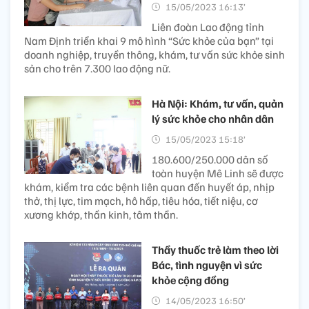
15/05/2023 16:13’
Liên đoàn Lao động tỉnh
Nam Định triển khai 9 mô hình “Sức khỏe của bạn” tại
doanh nghiệp, truyền thông, khám, tư vấn sức khỏe sinh
sản cho trên 7.300 lao động nữ.
Hà Nội: Khám, tư vấn, quản
lý sức khỏe cho nhân dân
15/05/2023 15:18’
180.600/250.000 dân số
toàn huyện Mê Linh sẽ được
khám, kiểm tra các bệnh liên quan đến huyết áp, nhịp
thở, thị lực, tim mạch, hô hấp, tiêu hóa, tiết niệu, cơ
xương khớp, thần kinh, tâm thần.
Thầy thuốc trẻ làm theo lời
Bác, tình nguyện vì sức
khỏe cộng đồng
14/05/2023 16:50’