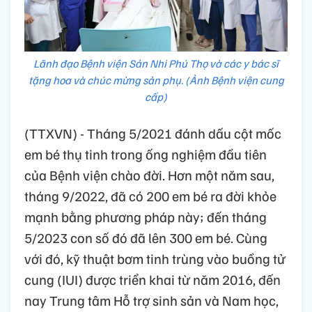
Lãnh đạo Bệnh viện Sản Nhi Phú Thọ và các y bác sĩ
tặng hoa và chúc mừng sản phụ. (Ảnh Bệnh viện cung
cấp)
(TTXVN) - Tháng 5/2021 đánh dấu cột mốc
em bé thụ tinh trong ống nghiệm đầu tiên
của Bệnh viện chào đời. Hơn một năm sau,
tháng 9/2022, đã có 200 em bé ra đời khỏe
mạnh bằng phương pháp này; đến tháng
5/2023 con số đó đã lên 300 em bé. Cùng
với đó, kỹ thuật bơm tinh trùng vào buồng tử
cung (IUI) được triển khai từ năm 2016, đến
nay Trung tâm Hỗ trợ sinh sản và Nam học,