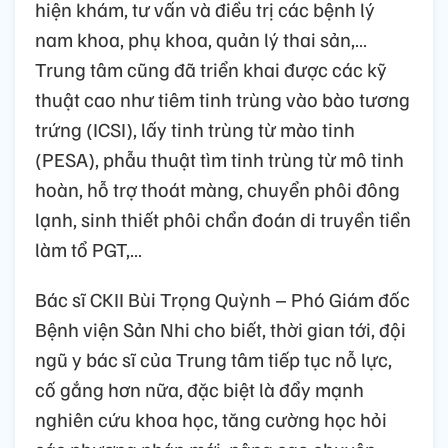
hiện khám, tư vấn và điều trị các bệnh lý
nam khoa, phụ khoa, quản lý thai sản,…
Trung tâm cũng đã triển khai được các kỹ
thuật cao như tiêm tinh trùng vào bào tương
trứng (ICSI), lấy tinh trùng từ mào tinh
(PESA), phẫu thuật tìm tinh trùng từ mô tinh
hoàn, hỗ trợ thoát màng, chuyển phôi đông
lạnh, sinh thiết phôi chẩn đoán di truyền tiền
làm tổ PGT,…
Bác sĩ CKII Bùi Trọng Quỳnh – Phó Giám đốc
Bệnh viện Sản Nhi cho biết, thời gian tới, đội
ngũ y bác sĩ của Trung tâm tiếp tục nỗ lực,
cố gắng hơn nữa, đặc biệt là đẩy mạnh
nghiên cứu khoa học, tăng cường học hỏi