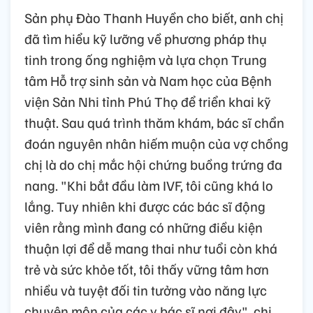
Sản phụ Đào Thanh Huyền cho biết, anh chị
đã tìm hiểu kỹ lưỡng về phương pháp thụ
tinh trong ống nghiệm và lựa chọn Trung
tâm Hỗ trợ sinh sản và Nam học của Bệnh
viện Sản Nhi tỉnh Phú Thọ để triển khai kỹ
thuật. Sau quá trình thăm khám, bác sĩ chẩn
đoán nguyên nhân hiếm muộn của vợ chồng
chị là do chị mắc hội chứng buồng trứng đa
nang. "Khi bắt đầu làm IVF, tôi cũng khá lo
lắng. Tuy nhiên khi được các bác sĩ động
viên rằng mình đang có những điều kiện
thuận lợi để dễ mang thai như tuổi còn khá
trẻ và sức khỏe tốt, tôi thấy vững tâm hơn
nhiều và tuyệt đối tin tưởng vào năng lực
chuyên môn của các y bác sĩ nơi đây", chị