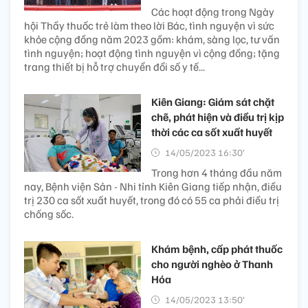
Các hoạt động trong Ngày
hội Thầy thuốc trẻ làm theo lời Bác, tình nguyện vì sức
khỏe cộng đồng năm 2023 gồm: khám, sàng lọc, tư vấn
tình nguyện; hoạt động tình nguyện vì cộng đồng; tặng
trang thiết bị hỗ trợ chuyển đổi số y tế...
Kiên Giang: Giám sát chặt
chẽ, phát hiện và điều trị kịp
thời các ca sốt xuất huyết
14/05/2023 16:30’
Trong hơn 4 tháng đầu năm
nay, Bệnh viện Sản - Nhi tỉnh Kiên Giang tiếp nhận, điều
trị 230 ca sốt xuất huyết, trong đó có 55 ca phải điều trị
chống sốc.
Khám bệnh, cấp phát thuốc
cho người nghèo ở Thanh
Hóa
14/05/2023 13:50’