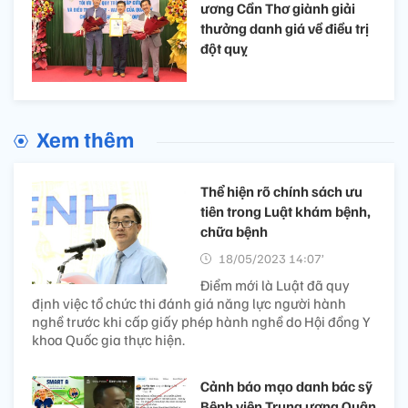
ương Cần Thơ giành giải
thưởng danh giá về điều trị
đột quỵ
Xem thêm
Thể hiện rõ chính sách ưu
tiên trong Luật khám bệnh,
chữa bệnh
18/05/2023 14:07’
Điểm mới là Luật đã quy
định việc tổ chức thi đánh giá năng lực người hành
nghề trước khi cấp giấy phép hành nghề do Hội đồng Y
khoa Quốc gia thực hiện.
Cảnh báo mạo danh bác sỹ
Bệnh viện Trung ương Quân