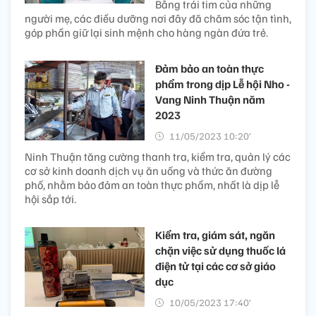
Bằng trái tim của những
người mẹ, các điều dưỡng nơi đây đã chăm sóc tận tình,
góp phần giữ lại sinh mệnh cho hàng ngàn đứa trẻ.
Đảm bảo an toàn thực
phẩm trong dịp Lễ hội Nho -
Vang Ninh Thuận năm
2023
11/05/2023 10:20’
Ninh Thuận tăng cường thanh tra, kiểm tra, quản lý các
cơ sở kinh doanh dịch vụ ăn uống và thức ăn đường
phố, nhằm bảo đảm an toàn thực phẩm, nhất là dịp lễ
hội sắp tới.
Kiểm tra, giám sát, ngăn
chặn việc sử dụng thuốc lá
điện tử tại các cơ sở giáo
dục
10/05/2023 17:40’