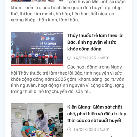
toàn huyện Mê Linh sẽ được
khám, kiểm tra các bệnh liên quan đến huyết áp, nhịp
thở, thị lực, tim mạch, hô hấp, tiêu hóa, tiết niệu, cơ
xương khớp, thần kinh, tâm thần.
Thầy thuốc trẻ làm theo lời
Bác, tình nguyện vì sức
khỏe cộng đồng
14/05/2023 16:50’
Các hoạt động trong Ngày
hội Thầy thuốc trẻ làm theo lời Bác, tình nguyện vì sức
khỏe cộng đồng năm 2023 gồm: khám, sàng lọc, tư vấn
tình nguyện; hoạt động tình nguyện vì cộng đồng; tặng
trang thiết bị hỗ trợ chuyển đổi số y tế...
Kiên Giang: Giám sát chặt
chẽ, phát hiện và điều trị kịp
thời các ca sốt xuất huyết
14/05/2023 16:30’