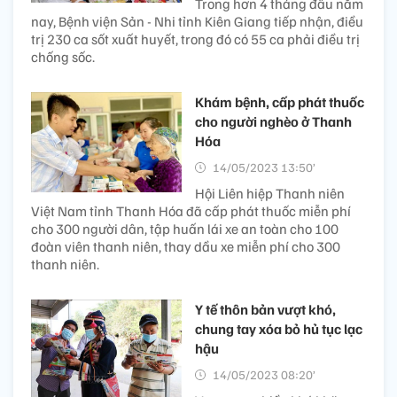
Trong hơn 4 tháng đầu năm
nay, Bệnh viện Sản - Nhi tỉnh Kiên Giang tiếp nhận, điều
trị 230 ca sốt xuất huyết, trong đó có 55 ca phải điều trị
chống sốc.
Khám bệnh, cấp phát thuốc
cho người nghèo ở Thanh
Hóa
14/05/2023 13:50’
Hội Liên hiệp Thanh niên
Việt Nam tỉnh Thanh Hóa đã cấp phát thuốc miễn phí
cho 300 người dân, tập huấn lái xe an toàn cho 100
đoàn viên thanh niên, thay dầu xe miễn phí cho 300
thanh niên.
Y tế thôn bản vượt khó,
chung tay xóa bỏ hủ tục lạc
hậu
14/05/2023 08:20’