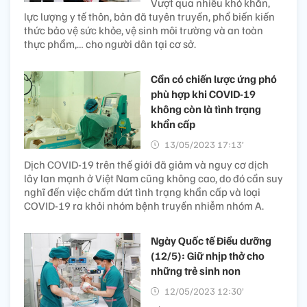
Vượt qua nhiều khó khăn,
lực lượng y tế thôn, bản đã tuyên truyền, phổ biến kiến
thức bảo vệ sức khỏe, vệ sinh môi trường và an toàn
thực phẩm,… cho người dân tại cơ sở.
Cần có chiến lược ứng phó
phù hợp khi COVID-19
không còn là tình trạng
khẩn cấp
13/05/2023 17:13’
Dịch COVID-19 trên thế giới đã giảm và nguy cơ dịch
lây lan mạnh ở Việt Nam cũng không cao, do đó cần suy
nghĩ đến việc chấm dứt tình trạng khẩn cấp và loại
COVID-19 ra khỏi nhóm bệnh truyền nhiễm nhóm A.
Ngày Quốc tế Điều dưỡng
(12/5): Giữ nhịp thở cho
những trẻ sinh non
12/05/2023 12:30’