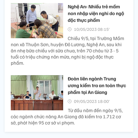
Nghệ An: Nhiều trẻ mầm
non nhập viện nghi do ngộ
độc thực phẩm
10/05/2023 08:15’
Chiều 9/5, tại Trường Mầm
non xã Thuận Sơn, huyện Đô Lương, Nghệ An, sau khi
ăn nhẹ bữa chiều với sữa chua, trên 70 cháu từ 3 - 5
tuổi có triệu chứng nôn mửa, nghi bị ngộ độc thực
phẩm.
Đoàn liên ngành Trung
ương kiểm tra an toàn thực
phẩm tại An Giang
09/05/2023 18:00’
Từ đầu năm đến ngày 9/5,
các ngành chức năng An Giang đã kiểm tra 1.712 cơ
sở, phát hiện 95 cơ sở vi phạm.