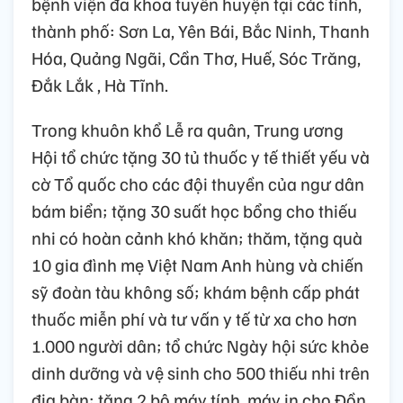
bệnh viện đa khoa tuyến huyện tại các tỉnh,
thành phố: Sơn La, Yên Bái, Bắc Ninh, Thanh
Hóa, Quảng Ngãi, Cần Thơ, Huế, Sóc Trăng,
Đắk Lắk , Hà Tĩnh.
Trong khuôn khổ Lễ ra quân, Trung ương
Hội tổ chức tặng 30 tủ thuốc y tế thiết yếu và
cờ Tổ quốc cho các đội thuyền của ngư dân
bám biển; tặng 30 suất học bổng cho thiếu
nhi có hoàn cảnh khó khăn; thăm, tặng quà
10 gia đình mẹ Việt Nam Anh hùng và chiến
sỹ đoàn tàu không số; khám bệnh cấp phát
thuốc miễn phí và tư vấn y tế từ xa cho hơn
1.000 người dân; tổ chức Ngày hội sức khỏe
dinh dưỡng và vệ sinh cho 500 thiếu nhi trên
địa bàn; tặng 2 bộ máy tính, máy in cho Đồn