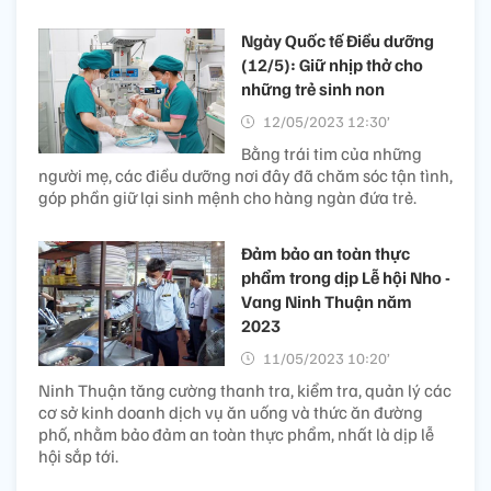
Ngày Quốc tế Điều dưỡng
(12/5): Giữ nhịp thở cho
những trẻ sinh non
12/05/2023 12:30’
Bằng trái tim của những
người mẹ, các điều dưỡng nơi đây đã chăm sóc tận tình,
góp phần giữ lại sinh mệnh cho hàng ngàn đứa trẻ.
Đảm bảo an toàn thực
phẩm trong dịp Lễ hội Nho -
Vang Ninh Thuận năm
2023
11/05/2023 10:20’
Ninh Thuận tăng cường thanh tra, kiểm tra, quản lý các
cơ sở kinh doanh dịch vụ ăn uống và thức ăn đường
phố, nhằm bảo đảm an toàn thực phẩm, nhất là dịp lễ
hội sắp tới.