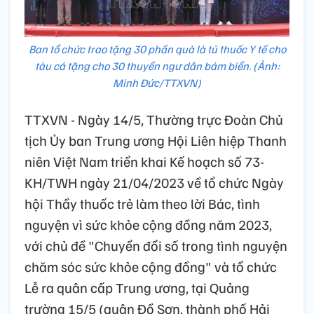
Ban tổ chức trao tặng 30 phần quà là tủ thuốc Y tế cho
tàu cá tặng cho 30 thuyền ngư dân bám biển. (Ảnh:
Minh Đức/TTXVN)
TTXVN - Ngày 14/5, Thường trực Đoàn Chủ
tịch Ủy ban Trung ương Hội Liên hiệp Thanh
niên Việt Nam triển khai Kế hoạch số 73-
KH/TWH ngày 21/04/2023 về tổ chức Ngày
hội Thầy thuốc trẻ làm theo lời Bác, tình
nguyện vì sức khỏe cộng đồng năm 2023,
với chủ đề "Chuyển đổi số trong tình nguyện
chăm sóc sức khỏe cộng đồng" và tổ chức
Lễ ra quân cấp Trung ương, tại Quảng
trường 15/5 (quận Đồ Sơn, thành phố Hải