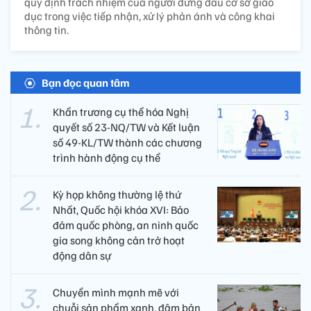
quy định trách nhiệm của người đứng đầu cơ sở giáo
dục trong việc tiếp nhận, xử lý phản ánh và công khai
thông tin.
Bạn đọc quan tâm
Khẩn trương cụ thể hóa Nghị
quyết số 23-NQ/TW và Kết luận
số 49-KL/TW thành các chương
trình hành động cụ thể
Kỳ họp không thường lệ thứ
Nhất, Quốc hội khóa XVI: Bảo
đảm quốc phòng, an ninh quốc
gia song không cản trở hoạt
động dân sự
Chuyển mình mạnh mẽ với
chuỗi sản phẩm xanh, đậm bản