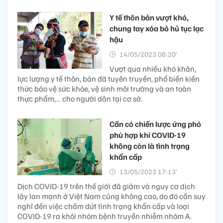
Y tế thôn bản vượt khó,
chung tay xóa bỏ hủ tục lạc
hậu
14/05/2023 08:20’
Vượt qua nhiều khó khăn,
lực lượng y tế thôn, bản đã tuyên truyền, phổ biến kiến
thức bảo vệ sức khỏe, vệ sinh môi trường và an toàn
thực phẩm,… cho người dân tại cơ sở.
Cần có chiến lược ứng phó
phù hợp khi COVID-19
không còn là tình trạng
khẩn cấp
13/05/2023 17:13’
Dịch COVID-19 trên thế giới đã giảm và nguy cơ dịch
lây lan mạnh ở Việt Nam cũng không cao, do đó cần suy
nghĩ đến việc chấm dứt tình trạng khẩn cấp và loại
COVID-19 ra khỏi nhóm bệnh truyền nhiễm nhóm A.