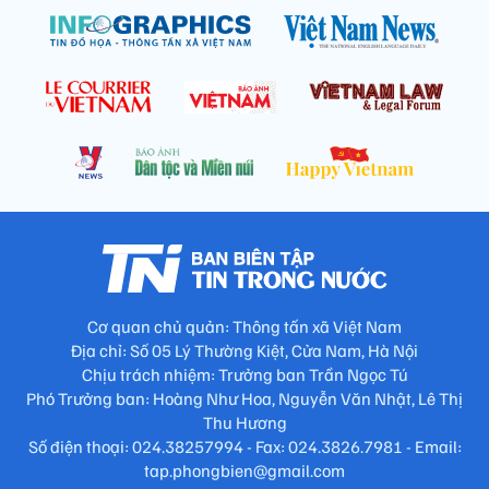
Cơ quan chủ quản: Thông tấn xã Việt Nam
Địa chỉ: Số 05 Lý Thường Kiệt, Cửa Nam, Hà Nội
Chịu trách nhiệm: Trưởng ban Trần Ngọc Tú
Phó Trưởng ban: Hoàng Như Hoa, Nguyễn Văn Nhật, Lê Thị
Thu Hương
Số điện thoại: 024.38257994 - Fax: 024.3826.7981 - Email:
tap.phongbien@gmail.com