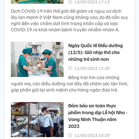
13/05/2023 17:13’
Dịch COVID-19 trên thế giới đã giảm và nguy cơ dịch
lây lan mạnh ở Việt Nam cũng không cao, do đó cần suy
nghĩ đến việc chấm dứt tình trạng khẩn cấp và loại
COVID-19 ra khỏi nhóm bệnh truyền nhiễm nhóm A.
Ngày Quốc tế Điều dưỡng
(12/5): Giữ nhịp thở cho
những trẻ sinh non
12/05/2023 12:30’
Bằng trái tim của những
người mẹ, các điều dưỡng nơi đây đã chăm sóc tận tình,
góp phần giữ lại sinh mệnh cho hàng ngàn đứa trẻ.
Đảm bảo an toàn thực
phẩm trong dịp Lễ hội Nho -
Vang Ninh Thuận năm
2023
11/05/2023 10:20’