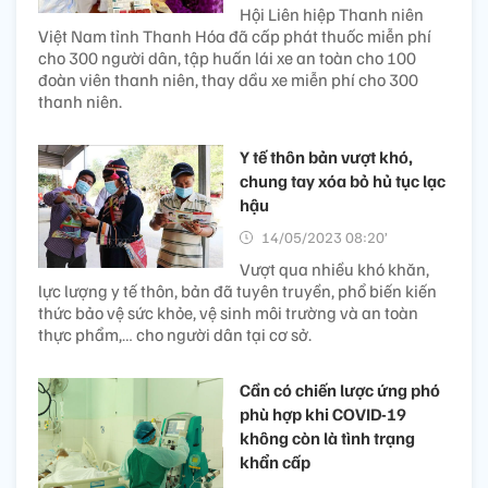
Hội Liên hiệp Thanh niên
Việt Nam tỉnh Thanh Hóa đã cấp phát thuốc miễn phí
cho 300 người dân, tập huấn lái xe an toàn cho 100
đoàn viên thanh niên, thay dầu xe miễn phí cho 300
thanh niên.
Y tế thôn bản vượt khó,
chung tay xóa bỏ hủ tục lạc
hậu
14/05/2023 08:20’
Vượt qua nhiều khó khăn,
lực lượng y tế thôn, bản đã tuyên truyền, phổ biến kiến
thức bảo vệ sức khỏe, vệ sinh môi trường và an toàn
thực phẩm,… cho người dân tại cơ sở.
Cần có chiến lược ứng phó
phù hợp khi COVID-19
không còn là tình trạng
khẩn cấp