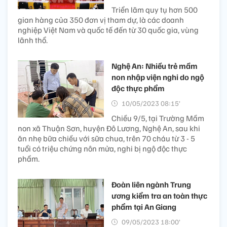
Triển lãm quy tụ hơn 500
gian hàng của 350 đơn vị tham dự, là các doanh
nghiệp Việt Nam và quốc tế đến từ 30 quốc gia, vùng
lãnh thổ.
Nghệ An: Nhiều trẻ mầm
non nhập viện nghi do ngộ
độc thực phẩm
10/05/2023 08:15’
Chiều 9/5, tại Trường Mầm
non xã Thuận Sơn, huyện Đô Lương, Nghệ An, sau khi
ăn nhẹ bữa chiều với sữa chua, trên 70 cháu từ 3 - 5
tuổi có triệu chứng nôn mửa, nghi bị ngộ độc thực
phẩm.
Đoàn liên ngành Trung
ương kiểm tra an toàn thực
phẩm tại An Giang
09/05/2023 18:00’