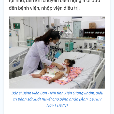
đến bệnh viện, nhập viện điều trị.
Bác sĩ Bệnh viện Sản - Nhi tỉnh Kiên Giang khám, điều
trị bệnh sốt xuất huyết cho bệnh nhân (Ảnh: Lê Huy
Hải/TTXVN)