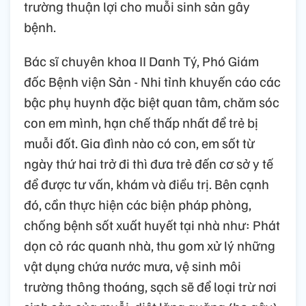
trường thuận lợi cho muỗi sinh sản gây
bệnh.
Bác sĩ chuyên khoa II Danh Tý, Phó Giám
đốc Bệnh viện Sản - Nhi tỉnh khuyến cáo các
bậc phụ huynh đặc biệt quan tâm, chăm sóc
con em mình, hạn chế thấp nhất để trẻ bị
muỗi đốt. Gia đình nào có con, em sốt từ
ngày thứ hai trở đi thì đưa trẻ đến cơ sở y tế
để được tư vấn, khám và điều trị. Bên cạnh
đó, cần thực hiện các biện pháp phòng,
chống bệnh sốt xuất huyết tại nhà như: Phát
dọn cỏ rác quanh nhà, thu gom xử lý những
vật dụng chứa nước mưa, vệ sinh môi
trường thông thoáng, sạch sẽ để loại trừ nơi