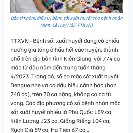
Bác sĩ khám, điều trị bệnh sốt xuất huyết cho bệnh nhân
(Ảnh: Lê Huy Hải/ TTXVN)
TTXVN - Bệnh sốt xuất huyết đang có chiều
hướng gia tăng ở hầu hết các huyện, thành
phố trên địa bàn tỉnh Kiên Giang, với 774 ca
mắc từ đầu năm đến trung tuần tháng
4/2023. Trong đó, số ca mắc sốt xuất huyết
Dengue nhẹ và có dấu hiệu cảnh báo (hơn
740 ca), trên 30 ca nặng, không có ca tử
vong. Các địa phương có số bệnh nhân mắc
sốt xuất huyết nhiều là Phú Quốc 189 ca,
Kiên Lương 123 ca, Giồng Riềng 104 ca,
Rạch Giá 89 ca, Hà Tiên 67 ca…