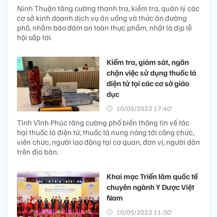
Ninh Thuận tăng cường thanh tra, kiểm tra, quản lý các
cơ sở kinh doanh dịch vụ ăn uống và thức ăn đường
phố, nhằm bảo đảm an toàn thực phẩm, nhất là dịp lễ
hội sắp tới.
Kiểm tra, giám sát, ngăn
chặn việc sử dụng thuốc lá
điện tử tại các cơ sở giáo
dục
10/05/2023 17:40’
Tỉnh Vĩnh Phúc tăng cường phổ biến thông tin về tác
hại thuốc lá điện tử, thuốc lá nung nóng tới công chức,
viên chức, người lao động tại cơ quan, đơn vị, người dân
trên địa bàn.
Khai mạc Triển lãm quốc tế
chuyên ngành Y Dược Việt
Nam
10/05/2023 11:30’