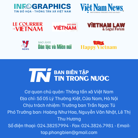
Cơ quan chủ quản: Thông tấn xã Việt Nam
Địa chỉ: Số 05 Lý Thường Kiệt, Cửa Nam, Hà Nội
Chịu trách nhiệm: Trưởng ban Trần Ngọc Tú
Phó Trưởng ban: Hoàng Như Hoa, Nguyễn Văn Nhật, Lê Thị
Thu Hương
Số điện thoại: 024.38257994 - Fax: 024.3826.7981 - Email:
tap.phongbien@gmail.com