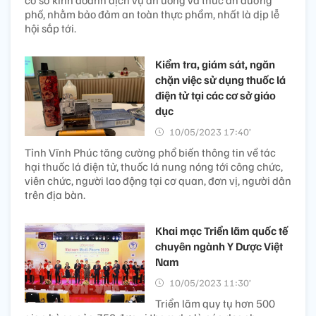
cơ sở kinh doanh dịch vụ ăn uống và thức ăn đường
phố, nhằm bảo đảm an toàn thực phẩm, nhất là dịp lễ
hội sắp tới.
Kiểm tra, giám sát, ngăn
chặn việc sử dụng thuốc lá
điện tử tại các cơ sở giáo
dục
10/05/2023 17:40’
Tỉnh Vĩnh Phúc tăng cường phổ biến thông tin về tác
hại thuốc lá điện tử, thuốc lá nung nóng tới công chức,
viên chức, người lao động tại cơ quan, đơn vị, người dân
trên địa bàn.
Khai mạc Triển lãm quốc tế
chuyên ngành Y Dược Việt
Nam
10/05/2023 11:30’
Triển lãm quy tụ hơn 500