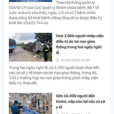
Theo Hệ thống quản lý
COVID-19 của Cục Quản lý Khám chữa bệnh, Bộ Y tế
(cdc. kcb.vn) cho thấy, ngày 1/5 có 617 bệnh nhân
được công bố khỏi bệnh, nâng tổng số ca được điều trị
khỏi lên 10.622.744 ca.
Hơn 3.000 người nhập viện
điều trị do tai nạn giao
thông trong hai ngày nghỉ
lễ
01/05/2023 16:55’
Trong hai ngày nghỉ lễ, có 3.190 người được đưa đến
các cơ sở y tế khám do tai nạn giao thông, trong đó,
3.011 trường hợp tai nạn giao thông phải nhập viện
điều trị, theo dõi.
Gần 60.000 người đến
khám, cấp cứu tại các cơ sở
y tế