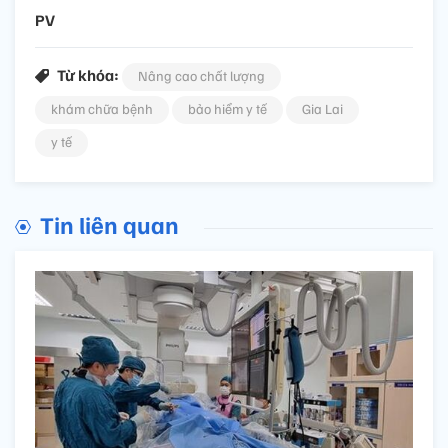
PV
Từ khóa:
Nâng cao chất lượng
khám chữa bệnh
bảo hiểm y tế
Gia Lai
y tế
Tin liên quan