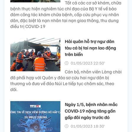
Tất cả các cơ sở khám, chữa
bệnh thực hiện nghiêm túc chỉ đạo của Bộ Y tế về bảo
đảm công tác khám chữa bệnh, cấp cứu phục vụ nhân
dân, đặc biệt là nạn nhân tai nạn giao thông, thu dung
điều trị COVID-19
Hải quân hỗ trợ ngư dân
tàu cá bị tai nạn lao động
trên biển
01/05/2023 22:50’
Cán bộ, nhân viên Làng chài
đã phối hợp với Quân y đảo sơ cứu hai ngư dân bị
thương và đưa về đảo Núi Le tiếp tục chăm sóc, theo
dõi.
Ngày 1/5, bệnh nhân mắc
COVID-19 nặng tăng gần
gấp đôi ngày trước đó
01/05/2023 18:30’