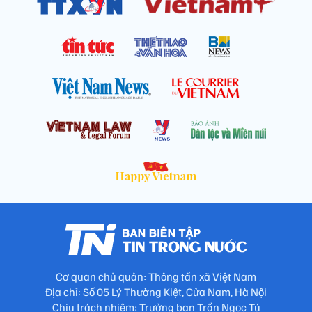
Cơ quan chủ quản: Thông tấn xã Việt Nam
Địa chỉ: Số 05 Lý Thường Kiệt, Cửa Nam, Hà Nội
Chịu trách nhiệm: Trưởng ban Trần Ngọc Tú