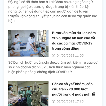
Đội ngũ cô đỡ thôn bản ở Lai Châu có cùng ngôn ngữ,
phong tục tập quán, lại được trang bị kiến thức, kỹ
năng tốt nên dễ dàng tiếp cận người dân để tuyên
truyền vận động, thuyết phục bà con từ bỏ tập quán lạc
hậu.
Bước vào mùa du lịch năm
2023, Nghệ An hạn chế tối
đa các ca mắc COVID-19
trong cộng đồng
04/05/2023 11:00’
Sở Du lịch hướng dẫn, chỉ đạo, giám sát, kiểm tra các cơ
sở kinh doanh dịch vụ du lịch thực hiện nghiêm các
biện pháp phòng, chống dịch COVID-19.
Các cơ sở y tế khám, cấp
cứu trên 270.000 lượt
người trong 4 ngày nghỉ lễ
03/05/2023 17:10’