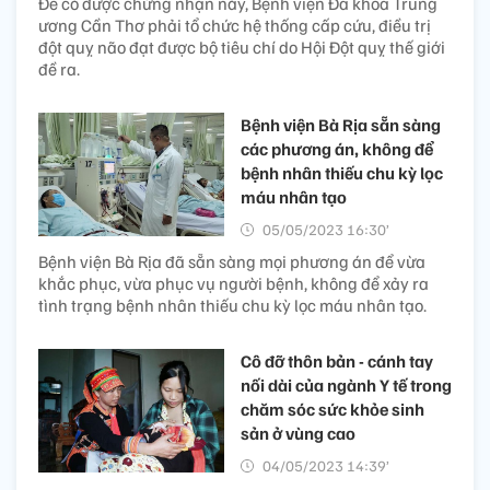
Để có được chứng nhận này, Bệnh viện Đa khoa Trung
ương Cần Thơ phải tổ chức hệ thống cấp cứu, điều trị
đột quỵ não đạt được bộ tiêu chí do Hội Đột quỵ thế giới
đề ra.
Bệnh viện Bà Rịa sẵn sàng
các phương án, không để
bệnh nhân thiếu chu kỳ lọc
máu nhân tạo
05/05/2023 16:30’
Bệnh viện Bà Rịa đã sẵn sàng mọi phương án để vừa
khắc phục, vừa phục vụ người bệnh, không để xảy ra
tình trạng bệnh nhân thiếu chu kỳ lọc máu nhân tạo.
Cô đỡ thôn bản - cánh tay
nối dài của ngành Y tế trong
chăm sóc sức khỏe sinh
sản ở vùng cao
04/05/2023 14:39’