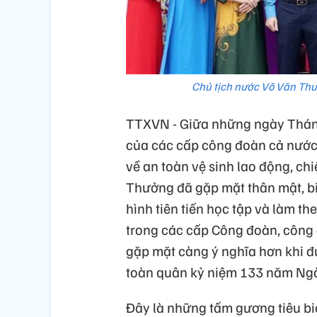
Chủ tịch nước Võ Văn Thư
TTXVN - Giữa những ngày Tháng 5
của các cấp công đoàn cả nước
về an toàn vệ sinh lao động, chi
Thưởng đã gặp mặt thân mật, bi
hình tiên tiến học tập và làm t
trong các cấp Công đoàn, công 
gặp mặt càng ý nghĩa hơn khi đ
toàn quân kỷ niệm 133 năm Ngày
Đây là những tấm gương tiêu biể