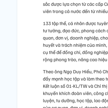
sắc được lựa chọn từ các cấp C
viên trong cả nước đến từ nhiều 
133 tập thể, cá nhân được tuy
tư tưởng, đạo đức, phong cách 
quan, đơn vị, doanh nghiệp, ch
huyết và trách nhiệm của mình,
cụ thể để đồng chí, đồng nghiệp
rộng phong trào, nâng cao hiệu 
Theo ông Ngọ Duy Hiểu, Phó Chủ
đẩy mạnh học tập và làm theo t
Kết luận số 01-KL/TW và Chỉ th
khuyến khích đoàn viên, công c
luyện, tu dưỡng, học tập, lao đ
của cơ quan, đơn vị, doanh nghi