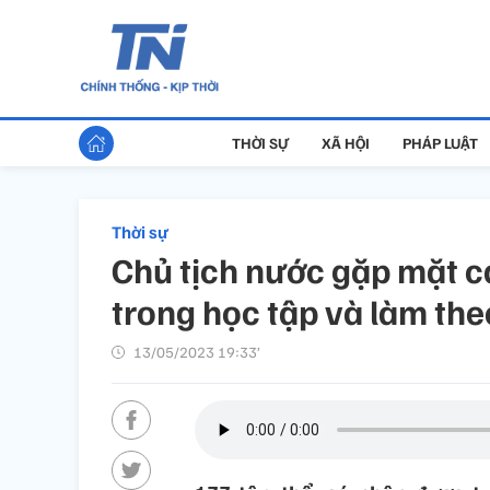
THỜI SỰ
XÃ HỘI
PHÁP LUẬT
Thời sự
Chủ tịch nước gặp mặt c
trong học tập và làm th
13/05/2023 19:33’