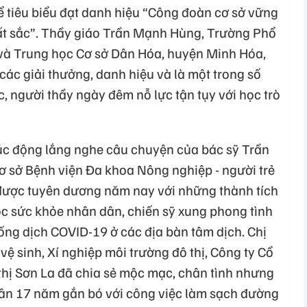
ể tiêu biểu đạt danh hiệu “Công đoàn cơ sở vững
ất sắc”. Thầy giáo Trần Mạnh Hùng, Trường Phổ
 và Trung học Cơ sở Dân Hóa, huyện Minh Hóa,
các giải thưởng, danh hiệu và là một trong số
c, người thầy ngày đêm nỗ lực tận tụy với học trò
xúc động lắng nghe câu chuyện của bác sỹ Trần
ơ sở Bệnh viện Đa khoa Nông nghiệp - người trẻ
 được tuyên dương năm nay với những thành tích
óc sức khỏe nhân dân, chiến sỹ xung phong tình
ống dịch COVID-19 ở các địa bàn tâm dịch. Chị
 sinh, Xí nghiệp môi trường đô thị, Công ty Cổ
thị Sơn La đã chia sẻ mộc mạc, chân tình nhưng
hân 17 năm gắn bó với công việc làm sạch đường