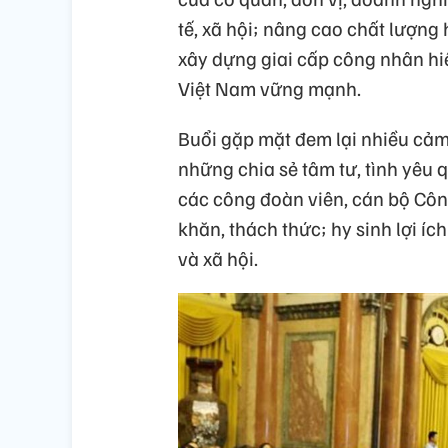
tế, xã hội; nâng cao chất lượng
xây dựng giai cấp công nhân hi
Việt Nam vững mạnh.
Buổi gặp mặt đem lại nhiều cảm
những chia sẻ tâm tư, tình yêu
các công đoàn viên, cán bộ Côn
khăn, thách thức; hy sinh lợi í
và xã hội.