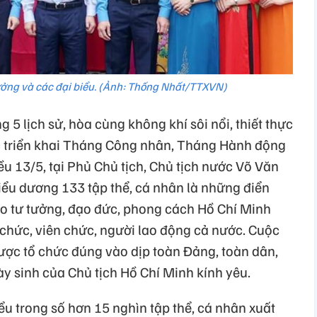
ởng và các đại biểu. (Ảnh: Thống Nhất/TTXVN)
 lịch sử, hòa cùng không khí sôi nổi, thiết thực
 triển khai Tháng Công nhân, Tháng Hành động
ều 13/5, tại Phủ Chủ tịch, Chủ tịch nước Võ Văn
ểu dương 133 tập thể, cá nhân là những điển
heo tư tưởng, đạo đức, phong cách Hồ Chí Minh
chức, viên chức, người lao động cả nước. Cuộc
ược tổ chức đúng vào dịp toàn Đảng, toàn dân,
 sinh của Chủ tịch Hồ Chí Minh kính yêu.
u trong số hơn 15 nghìn tập thể, cá nhân xuất