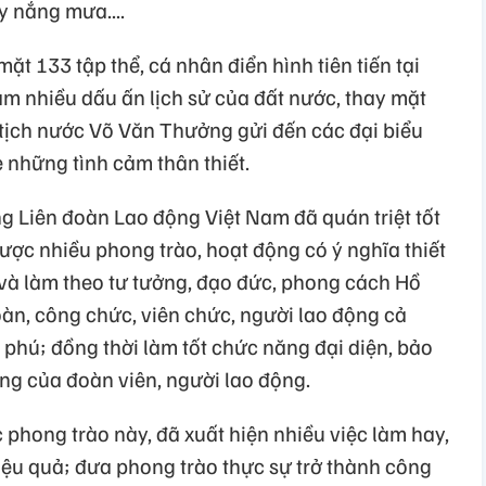
ay nắng mưa....
t 133 tập thể, cá nhân điển hình tiên tiến tại
ậm nhiều dấu ấn lịch sử của đất nước, thay mặt
tịch nước Võ Văn Thưởng gửi đến các đại biểu
ẻ những tình cảm thân thiết.
 Liên đoàn Lao động Việt Nam đã quán triệt tốt
ược nhiều phong trào, hoạt động có ý nghĩa thiết
p và làm theo tư tưởng, đạo đức, phong cách Hồ
àn, công chức, viên chức, người lao động cả
phú; đồng thời làm tốt chức năng đại diện, bảo
ng của đoàn viên, người lao động.
 phong trào này, đã xuất hiện nhiều việc làm hay,
iệu quả; đưa phong trào thực sự trở thành công