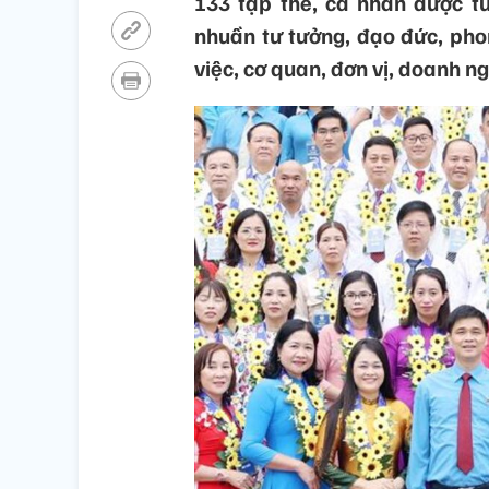
133 tập thể, cá nhân được t
nhuần tư tưởng, đạo đức, pho
việc, cơ quan, đơn vị, doanh n