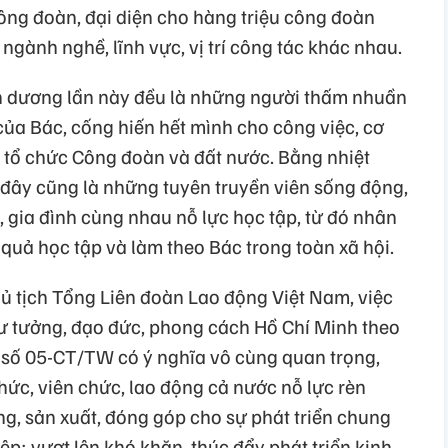
ông đoàn, đại diện cho hàng triệu công đoàn
ngành nghề, lĩnh vực, vị trí công tác khác nhau.
ên dương lần này đều là những người thấm nhuần
của Bác, cống hiến hết mình cho công việc, cơ
o tổ chức Công đoàn và đất nước. Bằng nhiệt
 đây cũng là những tuyên truyền viên sống động,
, gia đình cùng nhau nỗ lực học tập, từ đó nhân
quả học tập và làm theo Bác trong toàn xã hội.
 tịch Tổng Liên đoàn Lao động Việt Nam, việc
ư tưởng, đạo đức, phong cách Hồ Chí Minh theo
ị số 05-CT/TW có ý nghĩa vô cùng quan trọng,
hức, viên chức, lao động cả nước nỗ lực rèn
ộng, sản xuất, đóng góp cho sự phát triển chung
ệp; vượt lên khó khăn, thúc đẩy phát triển kinh