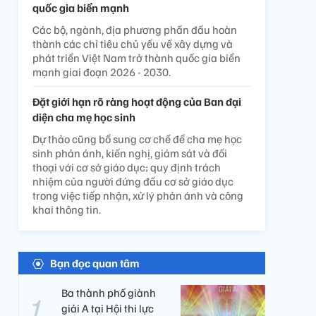
quốc gia biển mạnh
Các bộ, ngành, địa phương phấn đấu hoàn
thành các chỉ tiêu chủ yếu về xây dựng và
phát triển Việt Nam trở thành quốc gia biển
mạnh giai đoạn 2026 - 2030.
Đặt giới hạn rõ ràng hoạt động của Ban đại
diện cha mẹ học sinh
Dự thảo cũng bổ sung cơ chế để cha mẹ học
sinh phản ánh, kiến nghị, giám sát và đối
thoại với cơ sở giáo dục; quy định trách
nhiệm của người đứng đầu cơ sở giáo dục
trong việc tiếp nhận, xử lý phản ánh và công
khai thông tin.
Bạn đọc quan tâm
Ba thành phố giành
giải A tại Hội thi lực