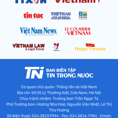
Cơ quan chủ quản: Thông tấn xã Việt Nam
Địa chỉ: Số 05 Lý Thường Kiệt, Cửa Nam, Hà Nội
Chịu trách nhiệm: Trưởng ban Trần Ngọc Tú