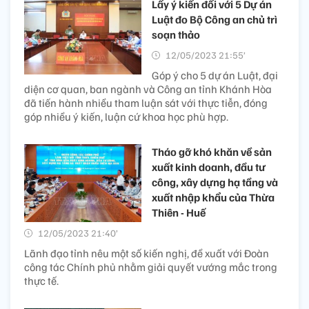
Lấy ý kiến đối với 5 Dự án
Luật đo Bộ Công an chủ trì
soạn thảo
12/05/2023 21:55’
Góp ý cho 5 dự án Luật, đại
diện cơ quan, ban ngành và Công an tỉnh Khánh Hòa
đã tiến hành nhiều tham luận sát với thực tiễn, đóng
góp nhiều ý kiến, luận cứ khoa học phù hợp.
Tháo gỡ khó khăn về sản
xuất kinh doanh, đầu tư
công, xây dựng hạ tầng và
xuất nhập khẩu của Thừa
Thiên - Huế
12/05/2023 21:40’
Lãnh đạo tỉnh nêu một số kiến nghị, đề xuất với Đoàn
công tác Chính phủ nhằm giải quyết vướng mắc trong
thực tế.