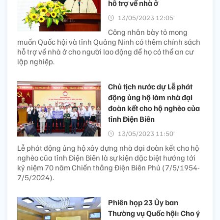
hỗ trợ về nhà ở
13/05/2023 12:05’
Công nhân bày tỏ mong
muốn Quốc hội và tỉnh Quảng Ninh có thêm chính sách
hỗ trợ về nhà ở cho người lao động để họ có thể an cư
lập nghiệp.
Chủ tịch nước dự Lễ phát
động ủng hộ làm nhà đại
đoàn kết cho hộ nghèo của
tỉnh Điện Biên
13/05/2023 11:50’
Lễ phát động ủng hộ xây dựng nhà đại đoàn kết cho hộ
nghèo của tỉnh Điện Biên là sự kiện đặc biệt hướng tới
kỷ niệm 70 năm Chiến thắng Điện Biên Phủ (7/5/1954-
7/5/2024).
Phiên họp 23 Ủy ban
Thường vụ Quốc hội: Cho ý