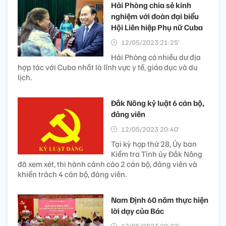
Hải Phòng chia sẻ kinh
nghiệm với đoàn đại biểu
Hội Liên hiệp Phụ nữ Cuba
12/05/2023 21:25’
Hải Phòng có nhiều dư địa
hợp tác với Cuba nhất là lĩnh vực y tế, giáo dục và du
lịch.
Đắk Nông kỷ luật 6 cán bộ,
đảng viên
12/05/2023 20:40’
Tại kỳ họp thứ 28, Ủy ban
Kiểm tra Tỉnh ủy Đắk Nông
đã xem xét, thi hành cảnh cáo 2 cán bộ, đảng viên và
khiển trách 4 cán bộ, đảng viên.
Nam Định 60 năm thực hiện
lời dạy của Bác
12/05/2023 20:22’