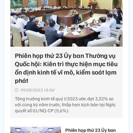
Phiên họp thứ 23 Ủy ban Thường vụ
Quốc hội: Kiên trì thực hiện mục tiêu
ổn định kinh tế vĩ mô, kiểm soát lạm
phát
09/05/2023 18:56’
Tăng trưởng kinh tế quý I/2023 ước đạt 3,32% so
với cùng kỳ năm trước, thấp hơn kịch bản tại Nghị
quyết số 01/NQ-CP (5,6%).
Phiên họp thứ 23 Ủy ban