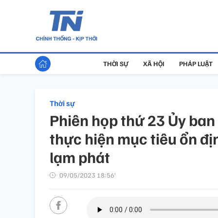
THỜI SỰ
XÃ HỘI
PHÁP LUẬT
Thời sự
Phiên họp thứ 23 Ủy ban 
thực hiện mục tiêu ổn đị
lạm phát
09/05/2023 18:56’