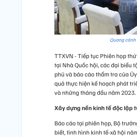
Quang cảnh 
TTXVN - Tiếp tục Phiên họp thứ
tại Nhà Quốc hội, các đại biểu 
phủ và báo cáo thẩm tra của Ủy 
quả thực hiện kế hoạch phát tri
và những tháng đầu năm 2023.
Xây dựng nền kinh tế độc lập t
Báo cáo tại phiên họp, Bộ trưở
biết, tình hình kinh tế-xã hội 