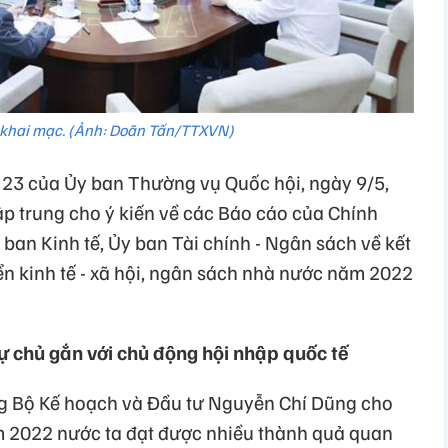
khai mạc. (Ảnh: Doãn Tấn/TTXVN)
 23 của Ủy ban Thường vụ Quốc hội, ngày 9/5,
tập trung cho ý kiến về các Báo cáo của Chính
ban Kinh tế, Ủy ban Tài chính - Ngân sách về kết
ển kinh tế - xã hội, ngân sách nhà nước năm 2022
ự chủ gắn với chủ động hội nhập quốc tế
ng Bộ Kế hoạch và Đầu tư Nguyễn Chí Dũng cho
năm 2022 nước ta đạt được nhiều thành quả quan