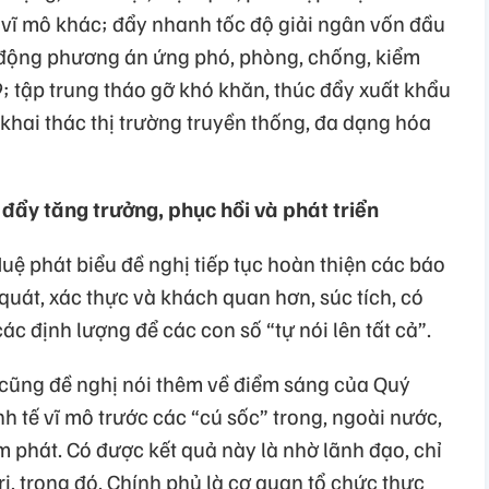
 vĩ mô khác; đẩy nhanh tốc độ giải ngân vốn đầu
ủ động phương án ứng phó, phòng, chống, kiểm
; tập trung tháo gỡ khó khăn, thúc đẩy xuất khẩu
khai thác thị trường truyền thống, đa dạng hóa
 đẩy tăng trưởng, phục hồi và phát triển
ệ phát biểu đề nghị tiếp tục hoàn thiện các báo
uát, xác thực và khách quan hơn, súc tích, có
ác định lượng để các con số “tự nói lên tất cả”.
 cũng đề nghị nói thêm về điểm sáng của Quý
nh tế vĩ mô trước các “cú sốc” trong, ngoài nước,
m phát. Có được kết quả này là nhờ lãnh đạo, chỉ
ị, trong đó, Chính phủ là cơ quan tổ chức thực