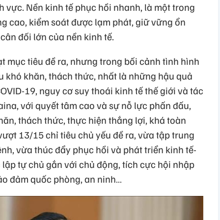
nh vực. Nền kinh tế phục hồi nhanh, là một trong
ởng cao, kiểm soát được lạm phát, giữ vững ổn
cân đối lớn của nền kinh tế.
t mục tiêu đề ra, nhưng trong bối cảnh tình hình
ều khó khăn, thách thức, nhất là những hậu quả
COVID-19, nguy cơ suy thoái kinh tế thế giới và tác
ina, với quyết tâm cao và sự nỗ lực phấn đấu,
ăn, thách thức, thực hiện thắng lợi, khá toàn
vượt 13/15 chỉ tiêu chủ yếu đề ra, vừa tập trung
nh, vừa thúc đẩy phục hồi và phát triển kinh tế-
 lập tự chủ gắn với chủ động, tích cực hội nhập
bảo đảm quốc phòng, an ninh…