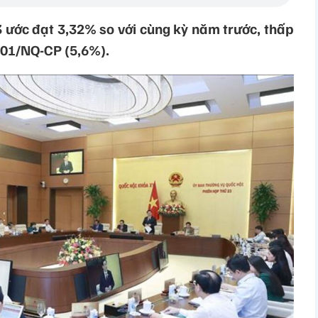
3 ước đạt 3,32% so với cùng kỳ năm trước, thấp
ố 01/NQ-CP (5,6%).