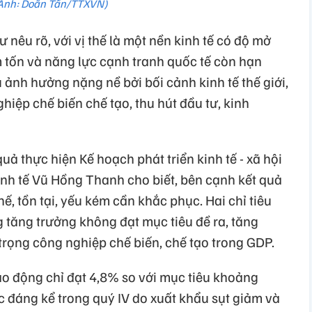
Ảnh: Doãn Tấn/TTXVN)
 nêu rõ, với vị thế là một nền kinh tế có độ mở
m tốn và năng lực cạnh tranh quốc tế còn hạn
ịu ảnh hưởng nặng nề bởi bối cảnh kinh tế thế giới,
hiệp chế biến chế tạo, thu hút đầu tư, kinh
uả thực hiện Kế hoạch phát triển kinh tế - xã hội
h tế Vũ Hồng Thanh cho biết, bên cạnh kết quả
ế, tồn tại, yếu kém cần khắc phục. Hai chỉ tiêu
 tăng trưởng không đạt mục tiêu đề ra, tăng
 trọng công nghiệp chế biến, chế tạo trong GDP.
lao động chỉ đạt 4,8% so với mục tiêu khoảng
 đáng kể trong quý IV do xuất khẩu sụt giảm và