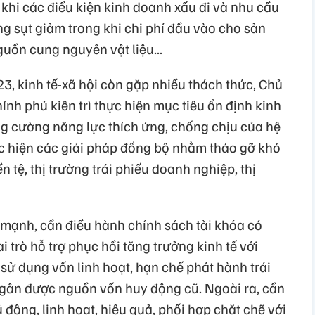
khi các điều kiện kinh doanh xấu đi và nhu cầu
g sụt giảm trong khi chi phí đầu vào cho sản
guồn cung nguyên vật liệu...
3, kinh tế-xã hội còn gặp nhiều thách thức, Chủ
ính phủ kiên trì thực hiện mục tiêu ổn định kinh
ăng cường năng lực thích ứng, chống chịu của hệ
ực hiện các giải pháp đồng bộ nhằm tháo gỡ khó
ền tệ, thị trường trái phiếu doanh nghiệp, thị
mạnh, cần điều hành chính sách tài khóa có
i trò hỗ trợ phục hồi tăng trưởng kinh tế với
 sử dụng vốn linh hoạt, hạn chế phát hành trái
ngân được nguồn vốn huy động cũ. Ngoài ra, cần
 động, linh hoạt, hiệu quả, phối hợp chặt chẽ với