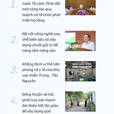
nước Tô Lâm: Phải đổi
mới công tác quy
hoạch và tổ chức phát
triển hạ tầng
Kết nối công nghệ cao,
chế biến sâu và xây
dựng chuỗi giá trị để
nâng tầm nông sản
Khẳng định vị thế tiên
phong về y tế của khu
vực miền Trung - Tây
Nguyên ​
Đồng thuận xã hội,
phát huy sức mạnh
đại đoàn kết tôn giáo
để xây dựng quê