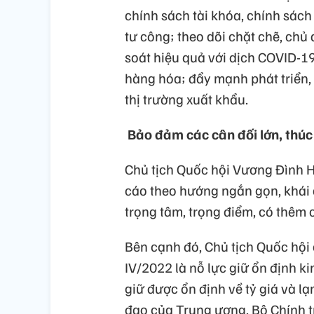
chính sách tài khóa, chính sách
tư công; theo dõi chặt chẽ, ch
soát hiệu quả với dịch COVID-19
hàng hóa; đẩy mạnh phát triển, 
thị trường xuất khẩu.
Bảo đảm các cân đối lớn, thúc
Chủ tịch Quốc hội Vương Đình Hu
cáo theo hướng ngắn gọn, khái q
trọng tâm, trọng điểm, có thêm c
Bên cạnh đó, Chủ tịch Quốc hội
IV/2022 là nỗ lực giữ ổn định ki
giữ được ổn định về tỷ giá và lạ
đạo của Trung ương, Bộ Chính tr