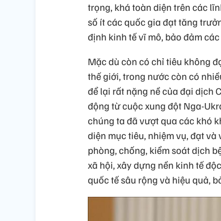
trọng, khá toàn diện trên các lĩ
số ít các quốc gia đạt tăng trư
định kinh tế vĩ mô, bảo đảm các 
Mặc dù còn có chỉ tiêu không đạ
thế giới, trong nước còn có nhi
để lại rất nặng nề của đại dịch 
động từ cuộc xung đột Nga-Ukra
chúng ta đã vượt qua các khó kh
diện mục tiêu, nhiệm vụ, đạt và 
phòng, chống, kiểm soát dịch bệ
xã hội, xây dựng nền kinh tế độc
quốc tế sâu rộng và hiệu quả, 