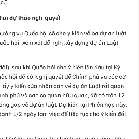
ứ 5.
 hai dự thảo nghị quyết
ường vụ Quốc hội sẽ cho ý kiến về ba dự án luật
uốc hội; xem xét đề nghị xây dựng dự án Luật
đổi), sau khi Quốc hội cho ý kiến lần đầu tại Kỳ
ốc hội đã có Nghị quyết để Chính phủ và các cơ
lấy ý kiến của nhân dân về dự án Luật rất quan
ính phủ và các cơ quan hữu quan, đã có trên 12
óng góp về dự án luật. Dự kiến tại Phiên họp này,
nh 1/2 ngày làm việc để tiếp tục cho ý kiến đối
an Thường vụ Quốc hội tập trung quan tâm cho ý