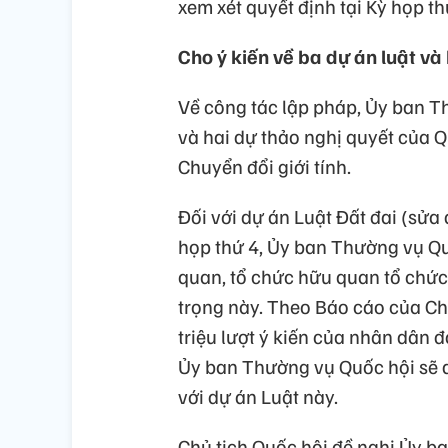
xem xét quyết định tại Kỳ họp th
Cho ý kiến về ba dự án luật và
Về công tác lập pháp, Ủy ban Th
và hai dự thảo nghị quyết của Q
Chuyển đổi giới tính.
Đối với dự án Luật Đất đai (sửa 
họp thứ 4, Ủy ban Thường vụ Qu
quan, tổ chức hữu quan tổ chức 
trọng này. Theo Báo cáo của Ch
triệu lượt ý kiến của nhân dân đ
Ủy ban Thường vụ Quốc hội sẽ dà
với dự án Luật này.
Chủ tịch Quốc hội đề nghị Ủy b