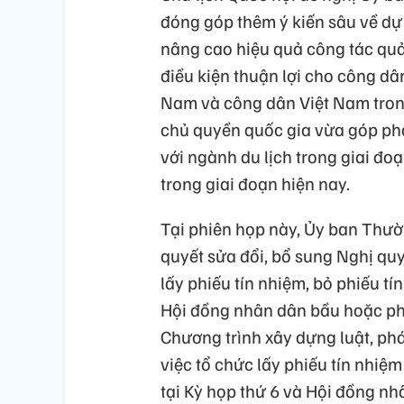
đóng góp thêm ý kiến sâu về dự
nâng cao hiệu quả công tác quả
điều kiện thuận lợi cho công d
Nam và công dân Việt Nam tron
chủ quyền quốc gia vừa góp phần 
với ngành du lịch trong giai đoạ
trong giai đoạn hiện nay.
Tại phiên họp này, Ủy ban Thườ
quyết sửa đổi, bổ sung Nghị q
lấy phiếu tín nhiệm, bỏ phiếu tí
Hội đồng nhân dân bầu hoặc phê
Chương trình xây dựng luật, ph
việc tổ chức lấy phiếu tín nhi
tại Kỳ họp thứ 6 và Hội đồng nh