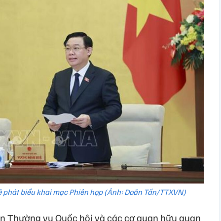
ệ phát biểu khai mạc Phiên họp (Ảnh: Doãn Tấn/TTXVN)
ban Thường vụ Quốc hội và các cơ quan hữu quan