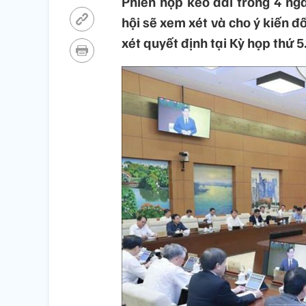
Phiên họp kéo dài trong 4 ng
hội sẽ xem xét và cho ý kiến đố
xét quyết định tại Kỳ họp thứ 5