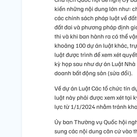
kiến những nội dung lớn như: 
các chính sách pháp luật về đất 
đất đai và phương pháp định gi
thi và khi ban hành ra có thể v
khoảng 100 dự án luật khác, trực
luật được trình để xem xét quyế
kỳ họp sau như dự án Luật Nhà ở
doanh bất động sản (sửa đổi).
Về dự án Luật Các tổ chức tín d
luật này phải được xem xét tại k
lực từ 1/1/2024 nhằm tránh kho
Ủy ban Thường vụ Quốc hội nghiê
sung các nội dung căn cứ vào t