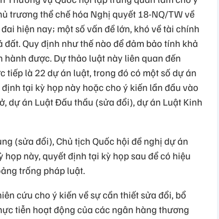
chủ trương thể chế hóa Nghị quyết 18-NQ/TW về
đai hiện nay; một số vấn đề lớn, khó về tài chính
á đất. Quy định như thế nào để đảm bảo tính khả
ận hành được. Dự thảo luật này liên quan đến
 tiếp là 22 dự án luật, trong đó có một số dự án
t định tại kỳ họp này hoặc cho ý kiến lần đầu vào
, dự án Luật Đấu thầu (sửa đổi), dự án Luật Kinh
ụng (sửa đổi), Chủ tịch Quốc hội đề nghị dự án
ỳ họp này, quyết định tại kỳ họp sau để có hiệu
ảng trống pháp luật.
n cứu cho ý kiến về sự cần thiết sửa đổi, bổ
hực tiễn hoạt động của các ngân hàng thương