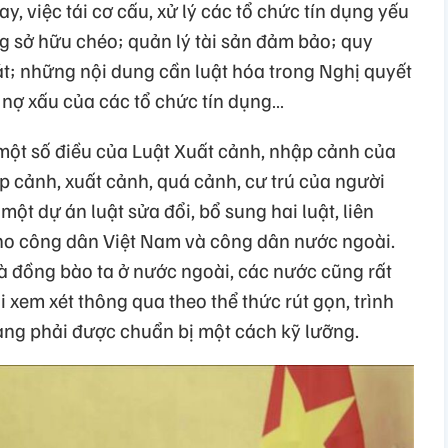
y, việc tái cơ cấu, xử lý các tổ chức tín dụng yếu
ạng sở hữu chéo; quản lý tài sản đảm bảo; quy
sát; những nội dung cần luật hóa trong Nghị quyết
 nợ xấu của các tổ chức tín dụng…
 một số điều của Luật Xuất cảnh, nhập cảnh của
 cảnh, xuất cảnh, quá cảnh, cư trú của người
một dự án luật sửa đổi, bổ sung hai luật, liên
 cho công dân Việt Nam và công dân nước ngoài.
à đồng bào ta ở nước ngoài, các nước cũng rất
 xem xét thông qua theo thể thức rút gọn, trình
càng phải được chuẩn bị một cách kỹ lưỡng.