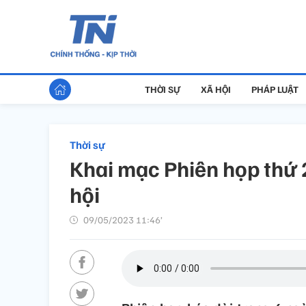
THỜI SỰ
XÃ HỘI
PHÁP LUẬT
Thời sự
Khai mạc Phiên họp thứ
hội
09/05/2023 11:46’