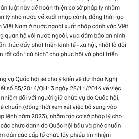
 án luật này để hoàn thiện cơ sở pháp lý nhằm
n lý nhà nước về xuất nhập cảnh, đồng thời tạo
ân Việt Nam ở nước ngoài xuất nhập cảnh vào Việt
g quan hệ với nước ngoài, vừa đảm bảo an ninh
thúc đẩy phát triển kinh tế - xã hội, nhất là đối
n rất cần “cú hích” cho phục hồi và phát triển
ng vụ Quốc hội sẽ cho ý kiến về dự thảo Nghị
uyết số 85/2014/QH13 ngày 28/11/2014 về việc
n nhiệm đối với người giữ chức vụ do Quốc hội,
 chuẩn (đồng thời xem xét việc bổ sung vào
áp lệnh năm 2023), nhằm tạo cơ sở pháp lý cho
ệm các chức danh do Quốc hội bầu và phê chuẩn
ân dân các cấp tổ chức lấy phiếu tín nhiệm