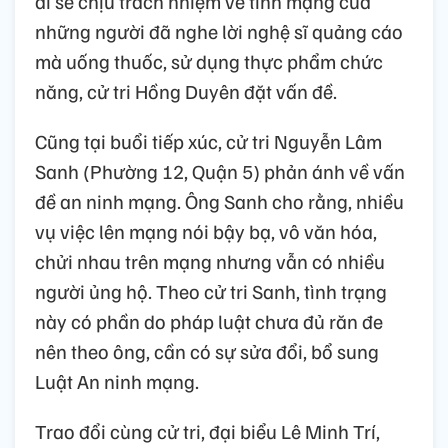
ai sẽ chịu trách nhiệm về tính mạng của
những người đã nghe lời nghệ sĩ quảng cáo
mà uống thuốc, sử dụng thực phẩm chức
năng, cử tri Hồng Duyên đặt vấn đề.
Cũng tại buổi tiếp xúc, cử tri Nguyễn Lâm
Sanh (Phường 12, Quận 5) phản ánh về vấn
đề an ninh mạng. Ông Sanh cho rằng, nhiều
vụ việc lên mạng nói bậy bạ, vô văn hóa,
chửi nhau trên mạng nhưng vẫn có nhiều
người ủng hộ. Theo cử tri Sanh, tình trạng
này có phần do pháp luật chưa đủ răn đe
nên theo ông, cần có sự sửa đổi, bổ sung
Luật An ninh mạng.
Trao đổi cùng cử tri, đại biểu Lê Minh Trí,