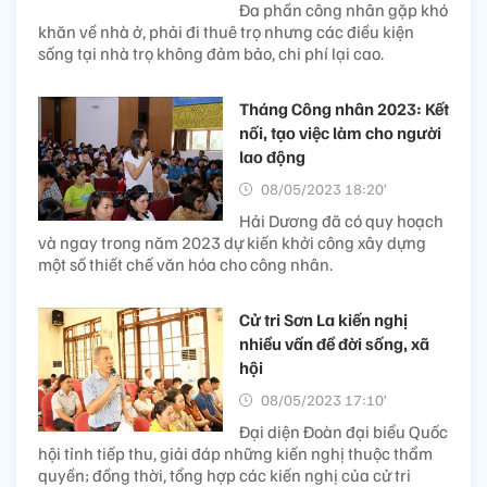
Đa phần công nhân gặp khó
khăn về nhà ở, phải đi thuê trọ nhưng các điều kiện
sống tại nhà trọ không đảm bảo, chi phí lại cao.
Tháng Công nhân 2023: Kết
nối, tạo việc làm cho người
lao động
08/05/2023 18:20’
Hải Dương đã có quy hoạch
và ngay trong năm 2023 dự kiến khởi công xây dựng
một số thiết chế văn hóa cho công nhân.
Cử tri Sơn La kiến nghị
nhiều vấn đề đời sống, xã
hội
08/05/2023 17:10’
Đại diện Đoàn đại biểu Quốc
hội tỉnh tiếp thu, giải đáp những kiến nghị thuộc thẩm
quyền; đồng thời, tổng hợp các kiến nghị của cử tri