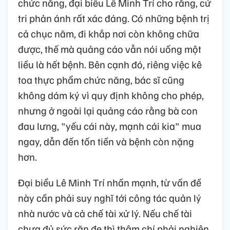
chức năng, đại biểu Lê Minh Trí cho rằng, cử
tri phản ánh rất xác đáng. Có những bệnh trị
cả chục năm, đi khắp nơi còn không chữa
được, thế mà quảng cáo vẫn nói uống một
liều là hết bệnh. Bên cạnh đó, riêng việc kê
toa thực phẩm chức năng, bác sĩ cũng
không dám ký vì quy định không cho phép,
nhưng ở ngoài lại quảng cáo rằng bà con
đau lưng, "yếu cái này, mạnh cái kia" mua
ngay, dẫn đến tốn tiền và bệnh còn nặng
hơn.
Đại biểu Lê Minh Trí nhấn mạnh, từ vấn đề
này cần phải suy nghĩ tới công tác quản lý
nhà nước và cả chế tài xử lý. Nếu chế tài
chưa đủ sức răn đe thì thậm chí phải nghiên