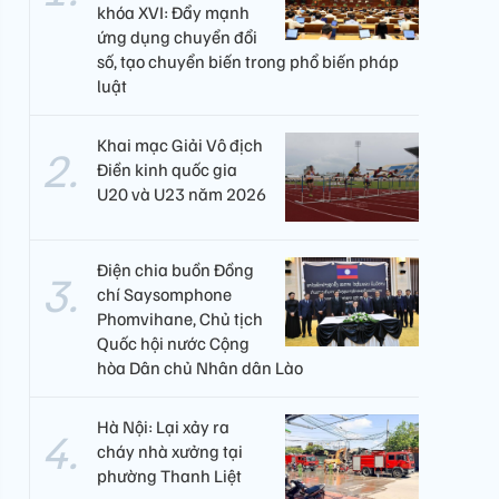
khóa XVI: Đẩy mạnh
ứng dụng chuyển đổi
số, tạo chuyển biến trong phổ biến pháp
luật
Khai mạc Giải Vô địch
Điền kinh quốc gia
U20 và U23 năm 2026
Điện chia buồn Đồng
chí Saysomphone
Phomvihane, Chủ tịch
Quốc hội nước Cộng
hòa Dân chủ Nhân dân Lào
Hà Nội: Lại xảy ra
cháy nhà xưởng tại
phường Thanh Liệt