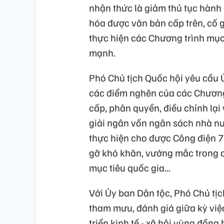
nhận thức là giảm thủ tục hành
hóa được văn bản cấp trên, cố
thực hiện các Chương trình mục
mạnh.
Phó Chủ tịch Quốc hội yêu cầu 
các điểm nghẽn của các Chương 
cấp, phân quyền, điều chỉnh lạ
giải ngân vốn ngân sách nhà nư
thực hiện cho được Công điện 
gỡ khó khăn, vướng mắc trong qu
mục tiêu quốc gia...
Với Ủy ban Dân tộc, Phó Chủ tị
tham mưu, đánh giá giữa kỳ việ
triển kinh tế - xã hội vùng đồng