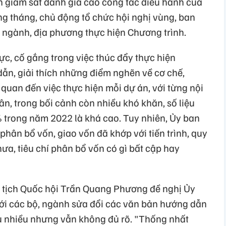
àn giám sát đánh giá cao công tác điều hành của
ng tháng, chủ động tổ chức hội nghị vùng, ban
 ngành, địa phương thực hiện Chương trình.
ực, cố gắng trong việc thúc đẩy thực hiện
ẫn, giải thích những điểm nghẽn về cơ chế,
quan đến việc thực hiện mỗi dự án, với từng nội
gân, trong bối cảnh còn nhiều khó khăn, số liệu
 trong năm 2022 là khá cao. Tuy nhiên, Ủy ban
 phân bổ vốn, giao vốn đã khớp với tiến trình, quy
hưa, tiêu chí phân bổ vốn có gì bất cập hay
ủ tịch Quốc hội Trần Quang Phương đề nghị Ủy
với các bộ, ngành sửa đổi các văn bản hướng dẫn
u nhiều nhưng vẫn không đủ rõ. "Thống nhất