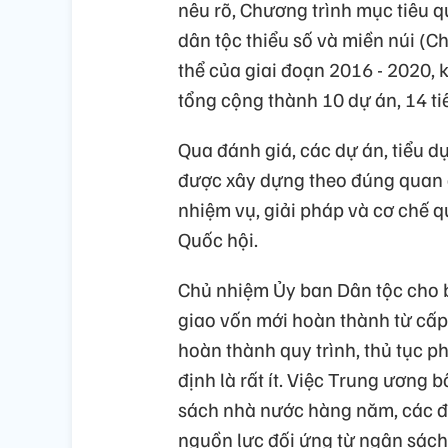
nêu rõ, Chương trình mục tiêu qu
dân tộc thiểu số và miền núi (C
thể của giai đoạn 2016 - 2020, 
tổng cộng thành 10 dự án, 14 t
Qua đánh giá, các dự án, tiểu d
được xây dựng theo đúng quan đ
nhiệm vụ, giải pháp và cơ chế q
Quốc hội.
Chủ nhiệm Ủy ban Dân tộc cho b
giao vốn mới hoàn thành từ cấp
hoàn thành quy trình, thủ tục p
định là rất ít. Việc Trung ương 
sách nhà nước hàng năm, các đ
nguồn lực đối ứng từ ngân sác