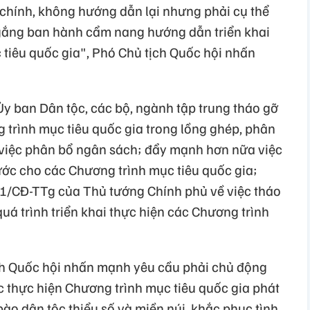
 chính, không hướng dẫn lại nhưng phải cụ thể
 gắng ban hành cẩm nang hướng dẫn triển khai
 tiêu quốc gia", Phó Chủ tịch Quốc hội nhấn
Ủy ban Dân tộc, các bộ, ngành tập trung tháo gỡ
trình mục tiêu quốc gia trong lồng ghép, phân
i việc phân bổ ngân sách; đẩy mạnh hơn nữa việc
ớc cho các Chương trình mục tiêu quốc gia;
71/CĐ-TTg của Thủ tướng Chính phủ về việc tháo
á trình triển khai thực hiện các Chương trình
ch Quốc hội nhấn mạnh yêu cầu phải chủ động
c thực hiện Chương trình mục tiêu quốc gia phát
 bào dân tộc thiểu số và miền núi, khắc phục tình