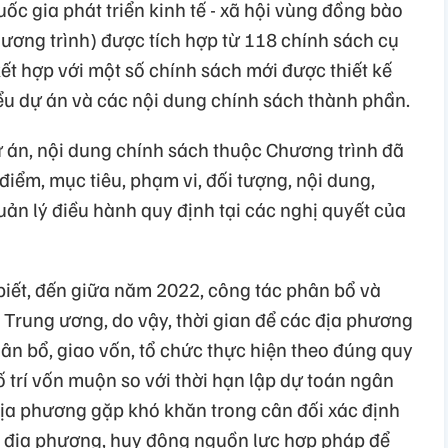
ốc gia phát triển kinh tế - xã hội vùng đồng bào
hương trình) được tích hợp từ 118 chính sách cụ
kết hợp với một số chính sách mới được thiết kế
iểu dự án và các nội dung chính sách thành phần.
ự án, nội dung chính sách thuộc Chương trình đã
iểm, mục tiêu, phạm vi, đối tượng, nội dung,
uản lý điều hành quy định tại các nghị quyết của
iết, đến giữa năm 2022, công tác phân bổ và
 Trung ương, do vậy, thời gian để các địa phương
hân bổ, giao vốn, tổ chức thực hiện theo đúng quy
bố trí vốn muộn so với thời hạn lập dự toán ngân
ịa phương gặp khó khăn trong cân đối xác định
h địa phương, huy động nguồn lực hợp pháp để