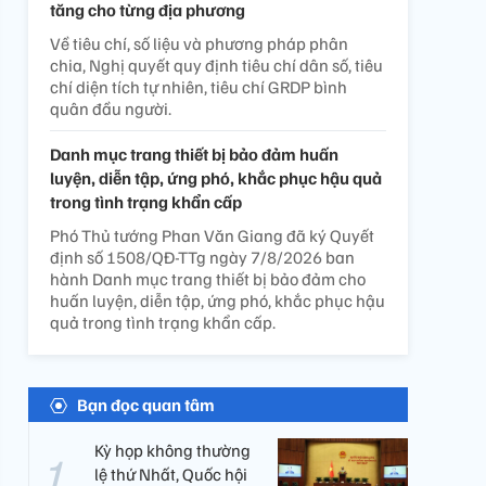
tăng cho từng địa phương
Về tiêu chí, số liệu và phương pháp phân
chia, Nghị quyết quy định tiêu chí dân số, tiêu
chí diện tích tự nhiên, tiêu chí GRDP bình
quân đầu người.
Danh mục trang thiết bị bảo đảm huấn
luyện, diễn tập, ứng phó, khắc phục hậu quả
trong tình trạng khẩn cấp
Phó Thủ tướng Phan Văn Giang đã ký Quyết
định số 1508/QĐ-TTg ngày 7/8/2026 ban
hành Danh mục trang thiết bị bảo đảm cho
huấn luyện, diễn tập, ứng phó, khắc phục hậu
quả trong tình trạng khẩn cấp.
Bạn đọc quan tâm
Kỳ họp không thường
lệ thứ Nhất, Quốc hội