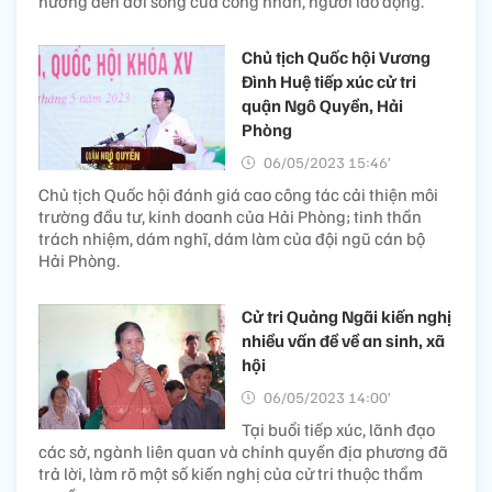
hưởng đến đời sống của công nhân, người lao động.
Chủ tịch Quốc hội Vương
Đình Huệ tiếp xúc cử tri
quận Ngô Quyền, Hải
Phòng
06/05/2023 15:46’
Chủ tịch Quốc hội đánh giá cao công tác cải thiện môi
trường đầu tư, kinh doanh của Hải Phòng; tinh thần
trách nhiệm, dám nghĩ, dám làm của đội ngũ cán bộ
Hải Phòng.
Cử tri Quảng Ngãi kiến nghị
nhiều vấn đề về an sinh, xã
hội
06/05/2023 14:00’
Tại buổi tiếp xúc, lãnh đạo
các sở, ngành liên quan và chính quyền địa phương đã
trả lời, làm rõ một số kiến nghị của cử tri thuộc thẩm