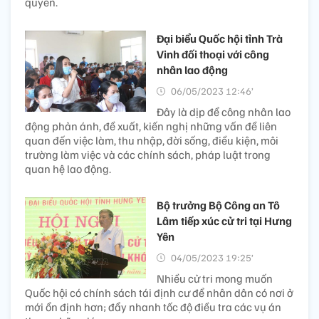
quyền.
Đại biểu Quốc hội tỉnh Trà
Vinh đối thoại với công
nhân lao động
06/05/2023 12:46’
Đây là dịp để công nhân lao
động phản ánh, đề xuất, kiến nghị những vấn đề liên
quan đến việc làm, thu nhập, đời sống, điều kiện, môi
trường làm việc và các chính sách, pháp luật trong
quan hệ lao động.
Bộ trưởng Bộ Công an Tô
Lâm tiếp xúc cử tri tại Hưng
Yên
04/05/2023 19:25’
Nhiều cử tri mong muốn
Quốc hội có chính sách tái định cư để nhân dân có nơi ở
mới ổn định hơn; đẩy nhanh tốc độ điều tra các vụ án