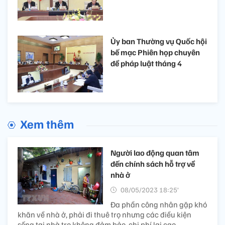
Ủy ban Thường vụ Quốc hội
bế mạc Phiên họp chuyên
đề pháp luật tháng 4
Xem thêm
Người lao động quan tâm
đến chính sách hỗ trợ về
nhà ở
08/05/2023 18:25’
Đa phần công nhân gặp khó
khăn về nhà ở, phải đi thuê trọ nhưng các điều kiện
sống tại nhà trọ không đảm bảo, chi phí lại cao.