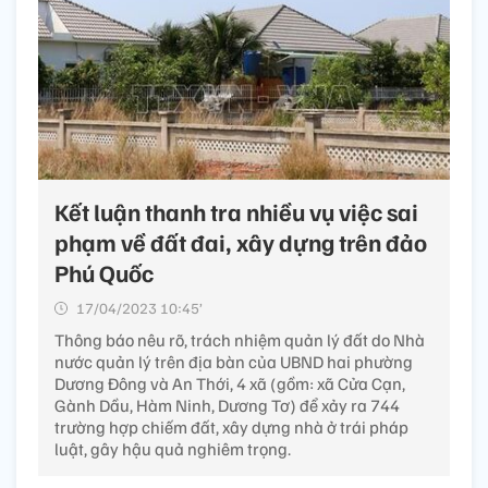
Kết luận thanh tra nhiều vụ việc sai
phạm về đất đai, xây dựng trên đảo
Phú Quốc
17/04/2023 10:45’
Thông báo nêu rõ, trách nhiệm quản lý đất do Nhà
nước quản lý trên địa bàn của UBND hai phường
Dương Đông và An Thới, 4 xã (gồm: xã Cửa Cạn,
Gành Dầu, Hàm Ninh, Dương Tơ) để xảy ra 744
trường hợp chiếm đất, xây dựng nhà ở trái pháp
luật, gây hậu quả nghiêm trọng.