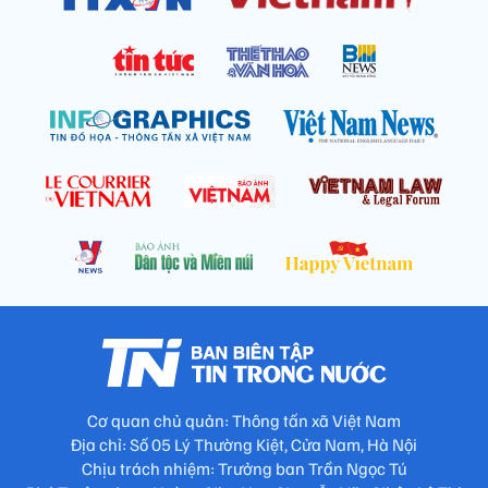
Cơ quan chủ quản: Thông tấn xã Việt Nam
Địa chỉ: Số 05 Lý Thường Kiệt, Cửa Nam, Hà Nội
Chịu trách nhiệm: Trưởng ban Trần Ngọc Tú