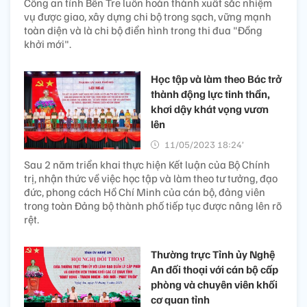
Công an tỉnh Bến Tre luôn hoàn thành xuất sắc nhiệm
vụ được giao, xây dựng chi bộ trong sạch, vững mạnh
toàn diện và là chi bộ điển hình trong thi đua "Đồng
khởi mới".
Học tập và làm theo Bác trở
thành động lực tinh thần,
khơi dậy khát vọng vươn
lên
11/05/2023 18:24’
Sau 2 năm triển khai thực hiện Kết luận của Bộ Chính
trị, nhận thức về việc học tập và làm theo tư tưởng, đạo
đức, phong cách Hồ Chí Minh của cán bộ, đảng viên
trong toàn Đảng bộ thành phố tiếp tục được nâng lên rõ
rệt.
Thường trực Tỉnh ủy Nghệ
An đối thoại với cán bộ cấp
phòng và chuyên viên khối
cơ quan tỉnh