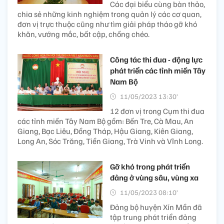
Các đại biểu cùng bàn thảo,
chia sẻ những kinh nghiệm trong quản lý các cơ quan,
đơn vị trực thuộc cũng như tìm giải pháp tháo gỡ khó
khăn, vướng mắc, bất cập, chồng chéo.
Công tác thi đua - động lực
phát triển các tỉnh miền Tây
Nam Bộ
11/05/2023 13:30’
12 đơn vị trong Cụm thi đua
các tỉnh miền Tây Nam Bộ gồm: Bến Tre, Cà Mau, An
Giang, Bạc Liêu, Đồng Tháp, Hậu Giang, Kiên Giang,
Long An, Sóc Trăng, Tiền Giang, Trà Vinh và Vĩnh Long.
Gỡ khó trong phát triển
đảng ở vùng sâu, vùng xa
11/05/2023 08:10’
Đảng bộ huyện Xín Mần đã
tập trung phát triển đảng