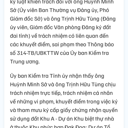
kỷ luật khiển trách đối với ông Huỳnh Minh
Sở (Ủy viên Ban Thường vụ Đảng ủy, Phó
Giám đốc Sở) và ông Trịnh Hữu Tùng (Đảng
ủy viên, Giám đốc Văn phòng Đăng ký đất
đai tỉnh) về trách nhiệm có liên quan đến
các khuyết điểm, sai phạm theo Thông báo
số 314-TB/UBKTTW của Ủy ban Kiểm tra
Trung ương.
Ủy ban Kiểm tra Tỉnh ủy nhận thấy ông
Huỳnh Minh Sở và ông Trịnh Hữu Tùng chịu
trách nhiệm trực tiếp, trách nhiệm cá nhân
về những vi phạm, khuyết điểm trong việc ký
và tham mưu ký cấp giấy chứng nhận quyền
sử dụng đất Khu A - Dự án Khu biệt thự nhà
ở thuộc Khu phức hợp Đak Đoa; Dự án Tổ