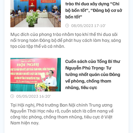
trào thi đua xây dựng “Chi
bộ bốn tốt”, “Đảng bộ cơ sở
bốn tốt”
08/05/2023 17:10’
Mục đích của phong trào nhằm tạo khí thế thi đua sôi
nổi trong toàn Đảng bộ để phát huy cách làm hay, sáng
tạo của tập thể và cá nhân.
Cuốn sách của Tổng Bí thư
Nguyễn Phú Trọng: Tư
tưởng nhất quán của Đảng
về phòng, chống tham
nhũng, tiêu cực
05/05/2023 16:20’
Tại Hội nghị, Phó trưởng Ban Nội chính Trung ương
Nguyễn Thái Học nêu rõ, cuốn sách là cẩm nang về
công tác phòng, chống tham nhũng, tiêu cực ở Việt
Nam hiện nay.