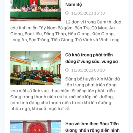
Nam Bộ
11/05/2023 13:30’
12 đơn vị trong Cụm thi đua
các tỉnh miền Tây Nam Bộ gồm: Bến Tre, Cà Mau, An
Giang, Bạc Liêu, Đồng Tháp, Hậu Giang, Kiên Giang,
Long An, Sóc Trăng, Tiền Giang, Trà Vinh và Vĩnh Long.
Gỡ khó trong phát triển
đảng ở vùng sâu, vùng xa
11/05/2023 08:10’
Đảng bộ huyện Xín Mần đã
tập trung phát triển đảng
vào một số lĩnh vực, thực hiện tốt công tác phát triển
Đảng trong thanh niên ưu tú, mở các lớp bồi dưỡng,
cảm tình đảng cho thanh niên trước khi lên đường
nhập ngũ, khi xuất ngũ trở về.
Học và làm theo Bác: Tiền
Giang nhân rộng điển hình