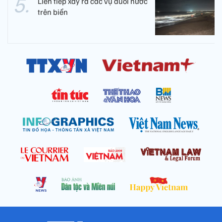
Liên tiếp xảy ra các vụ đuối nước
trên biển