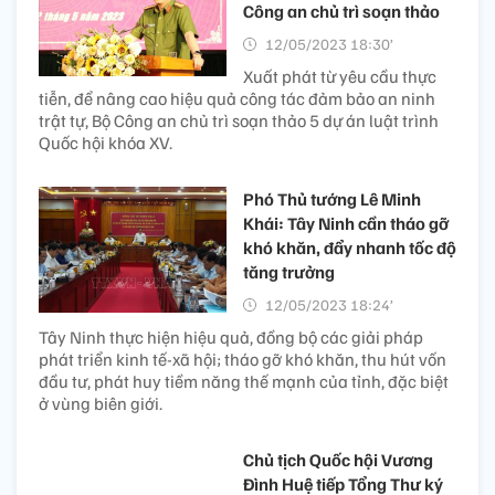
Công an chủ trì soạn thảo
12/05/2023 18:30’
Xuất phát từ yêu cầu thực
tiễn, để nâng cao hiệu quả công tác đảm bảo an ninh
trật tự, Bộ Công an chủ trì soạn thảo 5 dự án luật trình
Quốc hội khóa XV.
Phó Thủ tướng Lê Minh
Khái: Tây Ninh cần tháo gỡ
khó khăn, đẩy nhanh tốc độ
tăng trưởng
12/05/2023 18:24’
Tây Ninh thực hiện hiệu quả, đồng bộ các giải pháp
phát triển kinh tế-xã hội; tháo gỡ khó khăn, thu hút vốn
đầu tư, phát huy tiềm năng thế mạnh của tỉnh, đặc biệt
ở vùng biên giới.
Chủ tịch Quốc hội Vương
Đình Huệ tiếp Tổng Thư ký