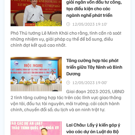
giải ngân vốn đầu tư công,
tạo điều kiện cho các
ngành nghề phát triển
12/05/2023 19:10’
Phó Thủ tướng Lê Minh Khái cho rằng, tỉnh cần rà soát
những nhiệm vụ, giải pháp cụ thể để bổ sung, điều
chỉnh đạt kết quả cao nhất.
Tăng cường hợp tác phát
triển giữa Tây Ninh và Bình
Dương
12/05/2023 19:00’
Giai đoạn 2023-2025, UBND
2 tỉnh tăng cường hợp tác trên các lĩnh vực giao thông
vận tải, đầu tư; tài nguyên, môi trường; cải cách hành
chính, chuyển đổi số; du lịch và an ninh trật tự.
Lai Châu: Lấy ý kiến góp ý
vào các dự án Luật do Bộ