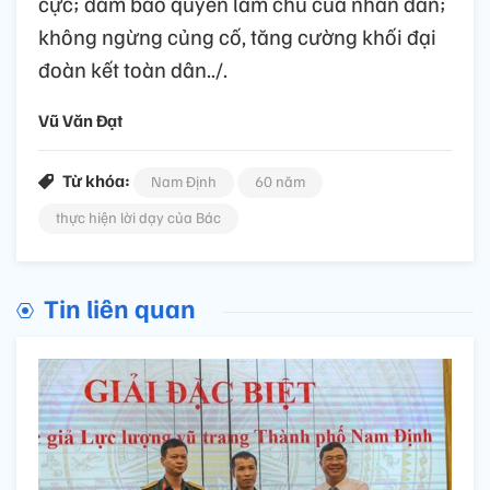
cực; đảm bảo quyền làm chủ của nhân dân;
không ngừng củng cố, tăng cường khối đại
đoàn kết toàn dân../.
Vũ Văn Đạt
Từ khóa:
Nam Định
60 năm
thực hiện lời dạy của Bác
Tin liên quan