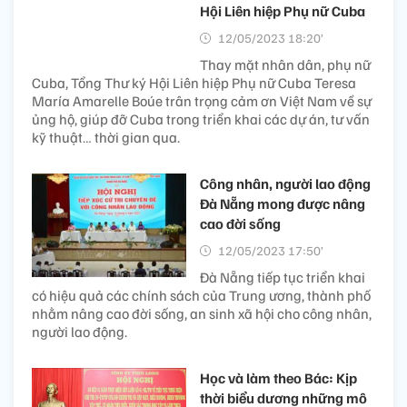
Hội Liên hiệp Phụ nữ Cuba
12/05/2023 18:20’
Thay mặt nhân dân, phụ nữ
Cuba, Tổng Thư ký Hội Liên hiệp Phụ nữ Cuba Teresa
María Amarelle Boúe trân trọng cảm ơn Việt Nam về sự
ủng hộ, giúp đỡ Cuba trong triển khai các dự án, tư vấn
kỹ thuật… thời gian qua.
Công nhân, người lao động
Đà Nẵng mong được nâng
cao đời sống
12/05/2023 17:50’
Đà Nẵng tiếp tục triển khai
có hiệu quả các chính sách của Trung ương, thành phố
nhằm nâng cao đời sống, an sinh xã hội cho công nhân,
người lao động.
Học và làm theo Bác: Kịp
thời biểu dương những mô