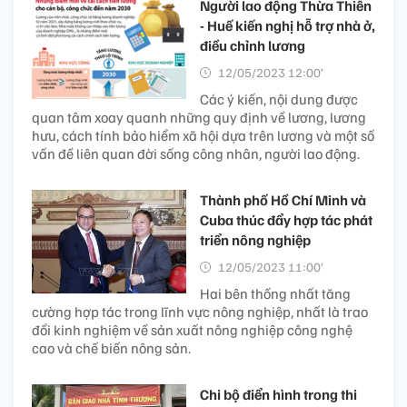
Người lao động Thừa Thiên
- Huế kiến nghị hỗ trợ nhà ở,
điều chỉnh lương
12/05/2023 12:00’
Các ý kiến, nội dung được
quan tâm xoay quanh những quy định về lương, lương
hưu, cách tính bảo hiểm xã hội dựa trên lương và một số
vấn đề liên quan đời sống công nhân, người lao động.
Thành phố Hồ Chí Minh và
Cuba thúc đẩy hợp tác phát
triển nông nghiệp
12/05/2023 11:00’
Hai bên thống nhất tăng
cường hợp tác trong lĩnh vực nông nghiệp, nhất là trao
đổi kinh nghiệm về sản xuất nông nghiệp công nghệ
cao và chế biến nông sản.
Chi bộ điển hình trong thi