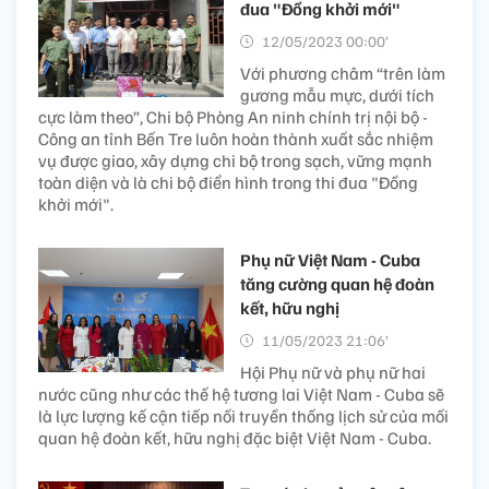
đua "Đồng khởi mới"
12/05/2023 00:00’
Với phương châm “trên làm
gương mẫu mực, dưới tích
cực làm theo”, Chi bộ Phòng An ninh chính trị nội bộ -
Công an tỉnh Bến Tre luôn hoàn thành xuất sắc nhiệm
vụ được giao, xây dựng chi bộ trong sạch, vững mạnh
toàn diện và là chi bộ điển hình trong thi đua "Đồng
khởi mới".
Phụ nữ Việt Nam - Cuba
tăng cường quan hệ đoàn
kết, hữu nghị
11/05/2023 21:06’
Hội Phụ nữ và phụ nữ hai
nước cũng như các thế hệ tương lai Việt Nam - Cuba sẽ
là lực lượng kế cận tiếp nối truyền thống lịch sử của mối
quan hệ đoàn kết, hữu nghị đặc biệt Việt Nam - Cuba.