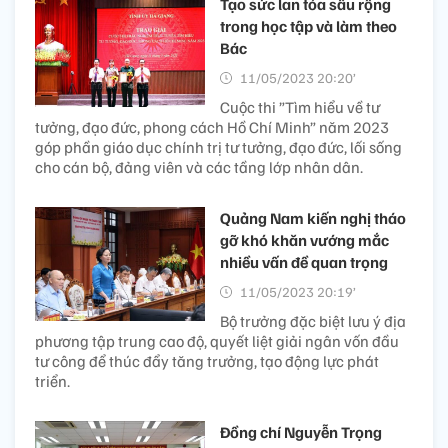
Tạo sức lan tỏa sâu rộng
trong học tập và làm theo
Bác
11/05/2023 20:20’
Cuộc thi ”Tìm hiểu về tư
tưởng, đạo đức, phong cách Hồ Chí Minh” năm 2023
góp phần giáo dục chính trị tư tưởng, đạo đức, lối sống
cho cán bộ, đảng viên và các tầng lớp nhân dân.
Quảng Nam kiến nghị tháo
gỡ khó khăn vướng mắc
nhiều vấn đề quan trọng
11/05/2023 20:19’
Bộ trưởng đặc biệt lưu ý địa
phương tập trung cao độ, quyết liệt giải ngân vốn đầu
tư công để thúc đẩy tăng trưởng, tạo động lực phát
triển.
Đồng chí Nguyễn Trọng