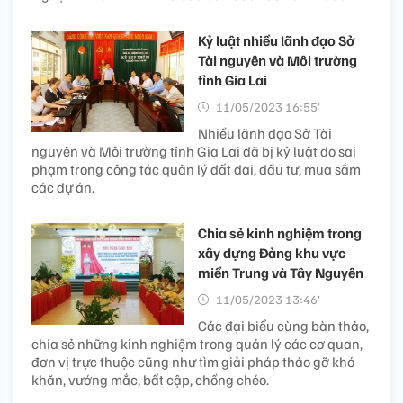
Kỷ luật nhiều lãnh đạo Sở
Tài nguyên và Môi trường
tỉnh Gia Lai
11/05/2023 16:55’
Nhiều lãnh đạo Sở Tài
nguyên và Môi trường tỉnh Gia Lai đã bị kỷ luật do sai
phạm trong công tác quản lý đất đai, đầu tư, mua sắm
các dự án.
Chia sẻ kinh nghiệm trong
xây dựng Đảng khu vực
miền Trung và Tây Nguyên
11/05/2023 13:46’
Các đại biểu cùng bàn thảo,
chia sẻ những kinh nghiệm trong quản lý các cơ quan,
đơn vị trực thuộc cũng như tìm giải pháp tháo gỡ khó
khăn, vướng mắc, bất cập, chồng chéo.