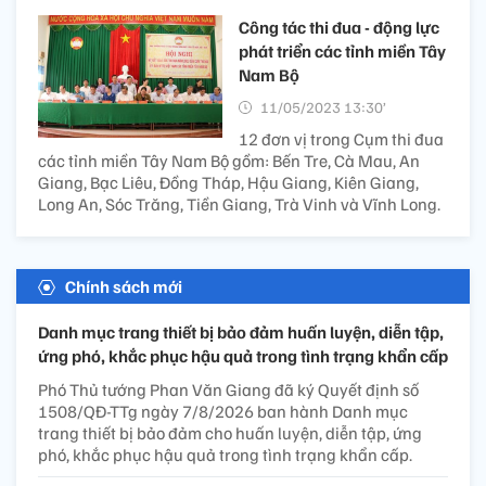
Công tác thi đua - động lực
phát triển các tỉnh miền Tây
Nam Bộ
11/05/2023 13:30’
12 đơn vị trong Cụm thi đua
các tỉnh miền Tây Nam Bộ gồm: Bến Tre, Cà Mau, An
Giang, Bạc Liêu, Đồng Tháp, Hậu Giang, Kiên Giang,
Long An, Sóc Trăng, Tiền Giang, Trà Vinh và Vĩnh Long.
Chính sách mới
Danh mục trang thiết bị bảo đảm huấn luyện, diễn tập,
ứng phó, khắc phục hậu quả trong tình trạng khẩn cấp
Phó Thủ tướng Phan Văn Giang đã ký Quyết định số
1508/QĐ-TTg ngày 7/8/2026 ban hành Danh mục
trang thiết bị bảo đảm cho huấn luyện, diễn tập, ứng
phó, khắc phục hậu quả trong tình trạng khẩn cấp.