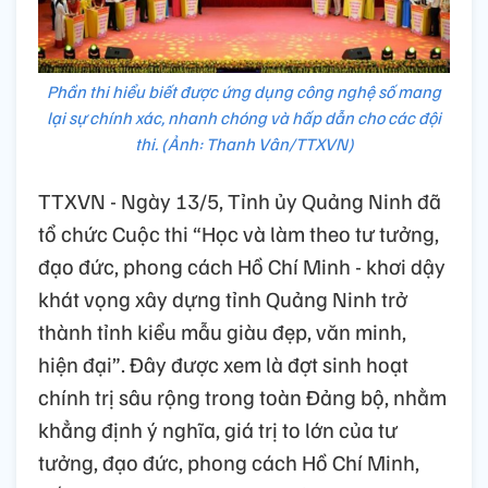
Phần thi hiểu biết được ứng dụng công nghệ số mang
lại sự chính xác, nhanh chóng và hấp dẫn cho các đội
thi. (Ảnh: Thanh Vân/TTXVN)
TTXVN - Ngày 13/5, Tỉnh ủy Quảng Ninh đã
tổ chức Cuộc thi “Học và làm theo tư tưởng,
đạo đức, phong cách Hồ Chí Minh - khơi dậy
khát vọng xây dựng tỉnh Quảng Ninh trở
thành tỉnh kiểu mẫu giàu đẹp, văn minh,
hiện đại”. Đây được xem là đợt sinh hoạt
chính trị sâu rộng trong toàn Đảng bộ, nhằm
khẳng định ý nghĩa, giá trị to lớn của tư
tưởng, đạo đức, phong cách Hồ Chí Minh,