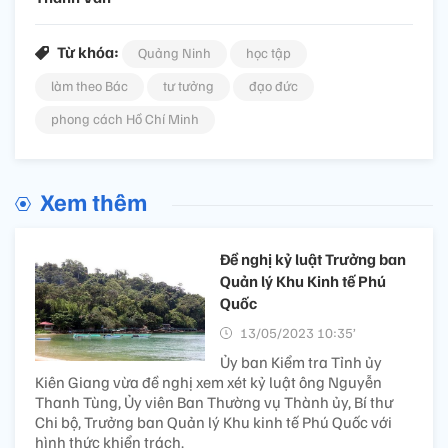
Từ khóa:
Quảng Ninh
học tập
làm theo Bác
tư tưởng
đạo đức
phong cách Hồ Chí Minh
Xem thêm
Đề nghị kỷ luật Trưởng ban
Quản lý Khu Kinh tế Phú
Quốc
13/05/2023 10:35’
Ủy ban Kiểm tra Tỉnh ủy
Kiên Giang vừa đề nghị xem xét kỷ luật ông Nguyễn
Thanh Tùng, Ủy viên Ban Thường vụ Thành ủy, Bí thư
Chi bộ, Trưởng ban Quản lý Khu kinh tế Phú Quốc với
hình thức khiển trách.