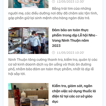
12/05/2023 12:30’
Bằng trái tim của những
người mẹ, các điều dưỡng nơi đây đã chăm sóc tận tình,
góp phần giữ lại sinh mệnh cho hàng ngàn đứa trẻ.
Đảm bảo an toàn thực
phẩm trong dịp Lễ hội Nho -
Vang Ninh Thuận năm
2023
11/05/2023 10:20’
Ninh Thuận tăng cường thanh tra, kiểm tra, quản lý các
cơ sở kinh doanh dịch vụ ăn uống và thức ăn đường
phố, nhằm bảo đảm an toàn thực phẩm, nhất là dịp lễ
hội sắp tới.
Kiểm tra, giám sát, ngăn
chặn việc sử dụng thuốc lá
điện tử tại các cơ sở giáo
dục