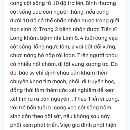
cong cột sống từ 10 độ trở lên. Bình thường
cột sống của con người thẳng, nếu cong
dưới 10 độ có thể chấp nhận được trong giới
hạn sinh lý. Trong 2 bệnh nhân được Tiến sĩ
Long khám, bệnh nhi Linh S. 4 tuổi cong vẹo
cột sống, lồng ngực lõm, 2 vai bất đối xứng,
chức năng hô hấp rối loạn. Trên người cháu
có nhiều nốt chàm, dị tật vùng xương ức. Do
đó, bác sỹ chỉ định cháu cần khám thêm
chuyên khoa tim mạch, phổi, di truyền học,
đồng thời làm thêm các xét nghiệm để xem
xét tìm ra ra căn nguyên… Theo Tiến sĩ Long,
với trẻ bốn tuổi bị cong vẹo cột sống bẩm
sinh cần theo dõi sát, nếu không sau này
phổi kém phát triển. Việc gia đình phát hiện