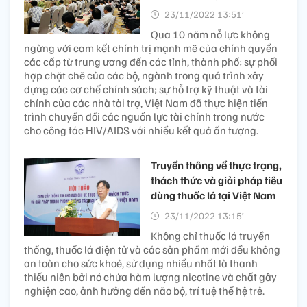
23/11/2022 13:51’
Qua 10 năm nỗ lực không
ngừng với cam kết chính trị mạnh mẽ của chính quyền
các cấp từ trung ương đến các tỉnh, thành phố; sự phối
hợp chặt chẽ của các bộ, ngành trong quá trình xây
dựng các cơ chế chính sách; sự hỗ trợ kỹ thuật và tài
chính của các nhà tài trợ, Việt Nam đã thực hiện tiến
trình chuyển đổi các nguồn lực tài chính trong nước
cho công tác HIV/AIDS với nhiều kết quả ấn tượng.
Truyền thông về thực trạng,
thách thức và giải pháp tiêu
dùng thuốc lá tại Việt Nam
23/11/2022 13:15’
Không chỉ thuốc lá truyền
thống, thuốc lá điện tử và các sản phẩm mới đều không
an toàn cho sức khoẻ, sử dụng nhiều nhất là thanh
thiếu niên bởi nó chứa hàm lượng nicotine và chất gây
nghiện cao, ảnh hưởng đến não bộ, trí tuệ thế hệ trẻ.