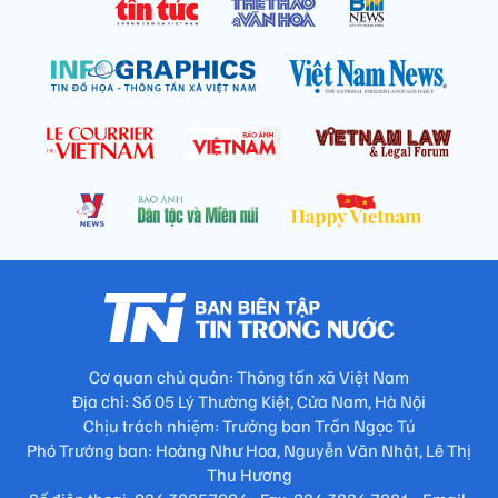
Cơ quan chủ quản: Thông tấn xã Việt Nam
Địa chỉ: Số 05 Lý Thường Kiệt, Cửa Nam, Hà Nội
Chịu trách nhiệm: Trưởng ban Trần Ngọc Tú
Phó Trưởng ban: Hoàng Như Hoa, Nguyễn Văn Nhật, Lê Thị
Thu Hương