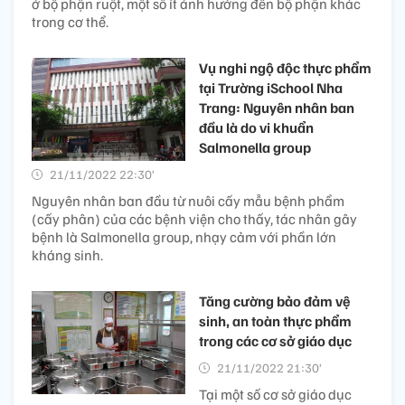
ở bộ phận ruột, một số ít ảnh hưởng đến bộ phận khác
trong cơ thể.
Vụ nghi ngộ độc thực phẩm
tại Trường iSchool Nha
Trang: Nguyên nhân ban
đầu là do vi khuẩn
Salmonella group
21/11/2022 22:30’
Nguyên nhân ban đầu từ nuôi cấy mẫu bệnh phẩm
(cấy phân) của các bệnh viện cho thấy, tác nhân gây
bệnh là Salmonella group, nhạy cảm với phần lớn
kháng sinh.
Tăng cường bảo đảm vệ
sinh, an toàn thực phẩm
trong các cơ sở giáo dục
21/11/2022 21:30’
Tại một số cơ sở giáo dục