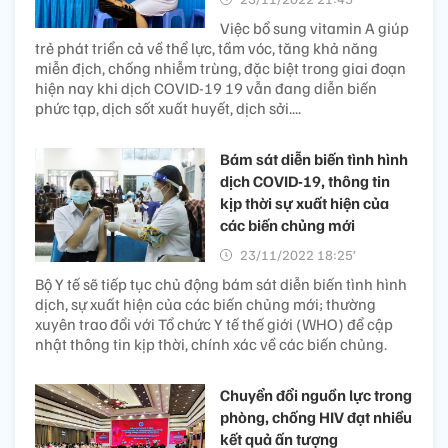
Việc bổ sung vitamin A giúp
trẻ phát triển cả về thể lực, tầm vóc, tăng khả năng
miễn địch, chống nhiễm trùng, đặc biệt trong giai đoạn
hiện nay khi dịch COVID-19 19 vẫn đang diễn biến
phức tạp, dịch sốt xuất huyết, dịch sởi....
Bám sát diễn biến tình hình
dịch COVID-19, thông tin
kịp thời sự xuất hiện của
các biến chủng mới
23/11/2022 18:25’
Bộ Y tế sẽ tiếp tục chủ động bám sát diễn biến tình hình
dịch, sự xuất hiện của các biến chủng mới; thường
xuyên trao đổi với Tổ chức Y tế thế giới (WHO) để cập
nhật thông tin kịp thời, chính xác về các biến chủng.
Chuyển đổi nguồn lực trong
phòng, chống HIV đạt nhiều
kết quả ấn tượng