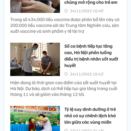
chủng mở rộng cho trẻ em
24/11/2022 10:45’
Trong số 434.000 liều vaccine được phân bổ lần này có
200.000 liều vaccine sởi do Trung tâm Nghiên cứu, sản
xuất vaccine và sinh phẩm y tế tài trợ
Số ca bệnh tiếp tục tăng
cao, Hà Nội phân luồng
điều trị bệnh nhân sốt xuất
huyết
24/11/2022 10:42’
Hiện đang là thời gian cao điểm của sốt xuất huyết tại
Hà Nội. Dự báo, dịch có thể tiếp tục gia tăng trong cuối
tháng 11 và sẽ giảm vào tháng 12 tới.
Tỷ lệ suy dinh dưỡng ở trẻ
nhỏ có sự chênh lệch khá
lớn giữa các vùng miền
23/11/2022 21:45’