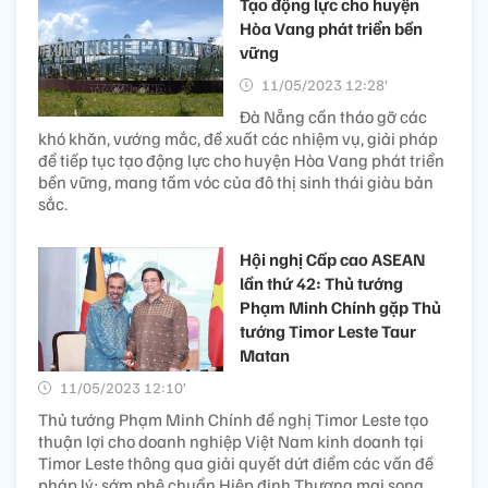
Tạo động lực cho huyện
Hòa Vang phát triển bền
vững
11/05/2023 12:28’
Đà Nẵng cần tháo gỡ các
khó khăn, vướng mắc, đề xuất các nhiệm vụ, giải pháp
để tiếp tục tạo động lực cho huyện Hòa Vang phát triển
bền vững, mang tầm vóc của đô thị sinh thái giàu bản
sắc.
Hội nghị Cấp cao ASEAN
lần thứ 42: Thủ tướng
Phạm Minh Chính gặp Thủ
tướng Timor Leste Taur
Matan
11/05/2023 12:10’
Thủ tướng Phạm Minh Chính đề nghị Timor Leste tạo
thuận lợi cho doanh nghiệp Việt Nam kinh doanh tại
Timor Leste thông qua giải quyết dứt điểm các vấn đề
pháp lý; sớm phê chuẩn Hiệp định Thương mại song