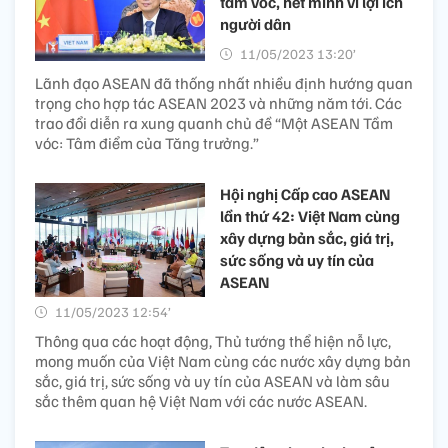
tầm vóc, hết mình vì lợi ích
người dân
11/05/2023 13:20’
Lãnh đạo ASEAN đã thống nhất nhiều định hướng quan
trọng cho hợp tác ASEAN 2023 và những năm tới. Các
trao đổi diễn ra xung quanh chủ đề “Một ASEAN Tầm
vóc: Tâm điểm của Tăng trưởng.”
Hội nghị Cấp cao ASEAN
lần thứ 42: Việt Nam cùng
xây dựng bản sắc, giá trị,
sức sống và uy tín của
ASEAN
11/05/2023 12:54’
Thông qua các hoạt động, Thủ tướng thể hiện nỗ lực,
mong muốn của Việt Nam cùng các nước xây dựng bản
sắc, giá trị, sức sống và uy tín của ASEAN và làm sâu
sắc thêm quan hệ Việt Nam với các nước ASEAN.