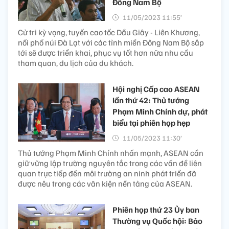
Đông Nam Bộ
11/05/2023 11:55’
Cử tri kỳ vọng, tuyến cao tốc Dầu Giây - Liên Khương,
nối phố núi Đà Lạt với các tỉnh miền Đông Nam Bộ sắp
tới sẽ được triển khai, phục vụ tốt hơn nữa nhu cầu
tham quan, du lịch của du khách.
Hội nghị Cấp cao ASEAN
lần thứ 42: Thủ tướng
Phạm Minh Chính dự, phát
biểu tại phiên họp hẹp
11/05/2023 11:30’
Thủ tướng Phạm Minh Chính nhấn mạnh, ASEAN cần
giữ vững lập trường nguyên tắc trong các vấn đề liên
quan trực tiếp đến môi trường an ninh phát triển đã
được nêu trong các văn kiện nền tảng của ASEAN.
Phiên họp thứ 23 Ủy ban
Thường vụ Quốc hội: Bảo