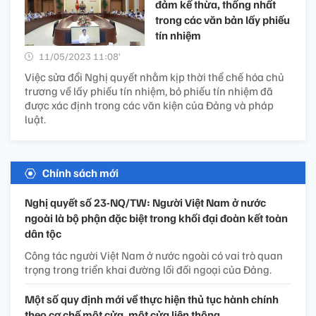
đảm kế thừa, thống nhất
trong các văn bản lấy phiếu
tín nhiệm
11/05/2023 11:08’
Việc sửa đổi Nghị quyết nhằm kịp thời thể chế hóa chủ
trương về lấy phiếu tín nhiệm, bỏ phiếu tín nhiệm đã
được xác định trong các văn kiện của Đảng và pháp
luật.
Chính sách mới
Nghị quyết số 23-NQ/TW: Người Việt Nam ở nước
ngoài là bộ phận đặc biệt trong khối đại đoàn kết toàn
dân tộc
Công tác người Việt Nam ở nước ngoài có vai trò quan
trọng trong triển khai đường lối đối ngoại của Đảng.
Một số quy định mới về thực hiện thủ tục hành chính
theo cơ chế một cửa, một cửa liên thông