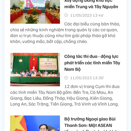
xây dựng Đảng khu vực
miền Trung và Tây Nguyên
11/05/2023 13:46’
Các đại biểu cùng bàn thảo,
chia sẻ những kinh nghiệm trong quản lý các cơ quan,
đơn vị trực thuộc cũng như tìm giải pháp tháo gỡ khó
khăn, vướng mắc, bất cập, chồng chéo.
Công tác thi đua - động lực
phát triển các tỉnh miền Tây
Nam Bộ
11/05/2023 13:30’
12 đơn vị trong Cụm thi đua
các tỉnh miền Tây Nam Bộ gồm: Bến Tre, Cà Mau, An
Giang, Bạc Liêu, Đồng Tháp, Hậu Giang, Kiên Giang,
Long An, Sóc Trăng, Tiền Giang, Trà Vinh và Vĩnh Long.
Bộ trưởng Ngoại giao Bùi
Thanh Sơn: Một ASEAN