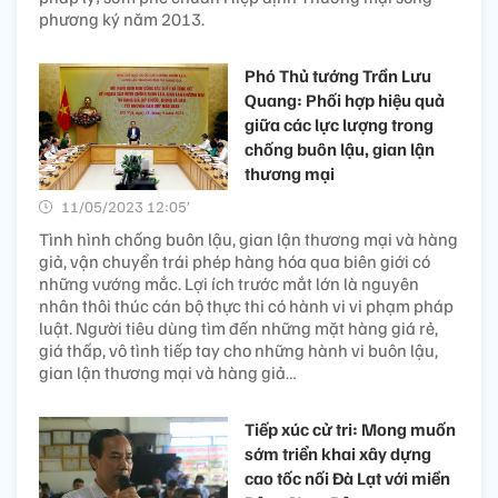
phương ký năm 2013.
Phó Thủ tướng Trần Lưu
Quang: Phối hợp hiệu quả
giữa các lực lượng trong
chống buôn lậu, gian lận
thương mại
11/05/2023 12:05’
Tình hình chống buôn lậu, gian lận thương mại và hàng
giả, vận chuyển trái phép hàng hóa qua biên giới có
những vướng mắc. Lợi ích trước mắt lớn là nguyên
nhân thôi thúc cán bộ thực thi có hành vi vi phạm pháp
luật. Người tiêu dùng tìm đến những mặt hàng giá rẻ,
giá thấp, vô tình tiếp tay cho những hành vi buôn lậu,
gian lận thương mại và hàng giả…
Tiếp xúc cử tri: Mong muốn
sớm triển khai xây dựng
cao tốc nối Đà Lạt với miền