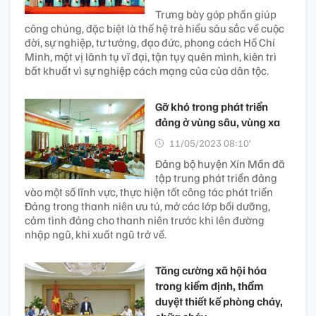
Trưng bày góp phần giúp
công chúng, đặc biệt là thế hệ trẻ hiểu sâu sắc về cuộc
đời, sự nghiệp, tư tưởng, đạo đức, phong cách Hồ Chí
Minh, một vị lãnh tụ vĩ đại, tận tụy quên mình, kiên trì
bất khuất vì sự nghiệp cách mạng của của dân tộc.
Gỡ khó trong phát triển
đảng ở vùng sâu, vùng xa
11/05/2023 08:10’
Đảng bộ huyện Xín Mần đã
tập trung phát triển đảng
vào một số lĩnh vực, thực hiện tốt công tác phát triển
Đảng trong thanh niên ưu tú, mở các lớp bồi dưỡng,
cảm tình đảng cho thanh niên trước khi lên đường
nhập ngũ, khi xuất ngũ trở về.
Tăng cường xã hội hóa
trong kiểm định, thẩm
duyệt thiết kế phòng cháy,