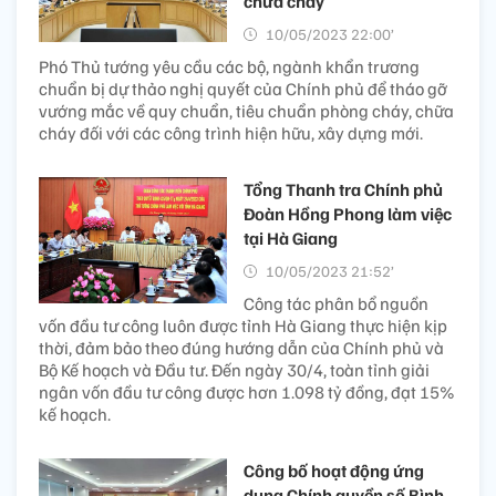
chữa cháy
10/05/2023 22:00’
Phó Thủ tướng yêu cầu các bộ, ngành khẩn trương
chuẩn bị dự thảo nghị quyết của Chính phủ để tháo gỡ
vướng mắc về quy chuẩn, tiêu chuẩn phòng cháy, chữa
cháy đối với các công trình hiện hữu, xây dựng mới.
Tổng Thanh tra Chính phủ
Đoàn Hồng Phong làm việc
tại Hà Giang
10/05/2023 21:52’
Công tác phân bổ nguồn
vốn đầu tư công luôn được tỉnh Hà Giang thực hiện kịp
thời, đảm bảo theo đúng hướng dẫn của Chính phủ và
Bộ Kế hoạch và Đầu tư. Đến ngày 30/4, toàn tỉnh giải
ngân vốn đầu tư công được hơn 1.098 tỷ đồng, đạt 15%
kế hoạch.
Công bố hoạt động ứng
dụng Chính quyền số Bình