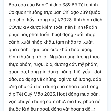
Báo cáo của Ban Chỉ đạo 389 Bộ Tài chính -
Cơ quan thường trực Ban Chỉ đạo 389 Quốc
gia cho thấy, trong quý I/2023, tình hình dịch
COVID-19 được kiểm soát; nền kinh tế dần
phục hồi, phát triển; hoạt động xuất nhập
cảnh, xuất nhập khẩu, tạm nhập tái xuất,
quá cảnh... qua các cửa khẩu hoạt động
bình thường trở lại. Nguồn cung lương thực,
thực phẩm, rượu, bia, đường cát, mỹ phẩm,
quần áo, hàng gia dụng, hàng thiết yếu… dồi
dào, đa dạng về chủng loại và số lượng, đáp
ứng nhu cầu tiêu dùng của nhân dân trong
dịp Tết Quý Mão 2023. Hoạt động mua bán,
vận chuyển hàng cấm như: ma túy, pháo nổ,
thuốc lá điếu ngoại, động vật hoang dã...;