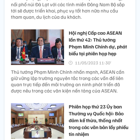
nối phố núi Đà Lạt với các tỉnh miền Đông Nam Bộ sắp
tới sẽ được triển khai, phục vụ tốt hơn nữa nhu cầu
tham quan, du lịch của du khách.
Hội nghị Cấp cao ASEAN
lần thứ 42: Thủ tướng
Phạm Minh Chính dự, phát
biểu tại phiên họp hẹp
11/05/2023 11:30’
Thủ tướng Phạm Minh Chính nhấn mạnh, ASEAN cần
giữ vững lập trường nguyên tắc trong các vấn đề liên
quan trực tiếp đến môi trường an ninh phát triển đã
được nêu trong các văn kiện nền tảng của ASEAN.
Phiên họp thứ 23 Ủy ban
Thường vụ Quốc hội: Bảo
đảm kế thừa, thống nhất
trong các văn bản lấy phiếu
tín nhiệm