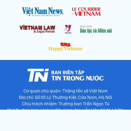
Cơ quan chủ quản: Thông tấn xã Việt Nam
Địa chỉ: Số 05 Lý Thường Kiệt, Cửa Nam, Hà Nội
Chịu trách nhiệm: Trưởng ban Trần Ngọc Tú
Phó Trưởng ban: Hoàng Như Hoa, Nguyễn Văn Nhật, Lê Thị
Thu Hương
Số điện thoại: 024.38257994 - Fax: 024.3826.7981 - Email:
tap.phongbien@gmail.com