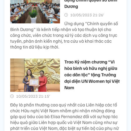
Dương
10/05/2023 21:26’
Ứng dụng "Chính quyền số
Bình Dương" là kênh tiếp nhận và tạo thuận lợi cho
công chức, viên chức trong xử lý các dịch vụ công trực
tuyến, phản ánh kiến nghị, tra cứu và khai thác các
thông tin dữ liệu kịp thời.
Trao Kỷ niệm chương “Vì
hòa bình và hữu nghị giữa
các dân tộc” tặng Trưởng
đại diện UN Women tại Việt
Nam
10/05/2023 21:15’
Đây là phần thưởng cao quý nhất của Liên hiệp các tổ
chức Hữu nghị Việt Nam nhằm ghi nhận những đóng
góp quý báu của bà Elisa Fernandez đối với sự hợp tác
hiệu quả giữa Liên hợp quốc và Việt Nam cũng như sự
phát triển của Việt Nam, đặc biệt sự tiến bộ của phụ nữ