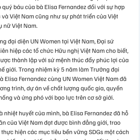
quý báu của bà Elisa Fernandez đối với sự hợp
 và Việt Nam cũng như sự phát triển của Việt
ụ nữ Việt Nam.
ng đại diện UN Women tại Việt Nam, Đại sứ
ên hiệp các tổ chức Hữu nghị Việt Nam cho biết,
ợc thành lập với sứ mệnh thúc đẩy phúc lợi của
thế giới. Trong nhiệm kỳ 5 năm làm Trưởng đại
 bà Elisa Fernandez cùng UN Women Việt Nam đã
ơng trình, dự án về chất lượng quốc gia, quyền
hống và ứng phó với bạo lực trên cơ sở giới.
à nhiệt huyết của mình, bà Elisa Fernandez đã hỗ
ân của Việt Nam đạt được bình đẳng giới, trao
, thực hiện các mục tiêu bền vững SDGs một cách