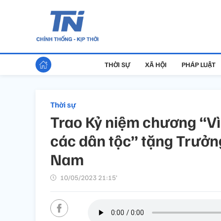
THỜI SỰ
XÃ HỘI
PHÁP LUẬT
Thời sự
Trao Kỷ niệm chương “Vì
các dân tộc” tặng Trưởn
Nam
10/05/2023 21:15’