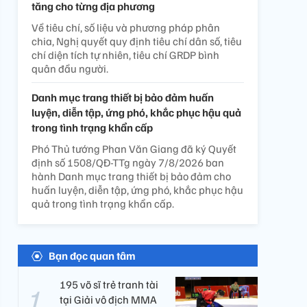
tăng cho từng địa phương
Về tiêu chí, số liệu và phương pháp phân
chia, Nghị quyết quy định tiêu chí dân số, tiêu
chí diện tích tự nhiên, tiêu chí GRDP bình
quân đầu người.
Danh mục trang thiết bị bảo đảm huấn
luyện, diễn tập, ứng phó, khắc phục hậu quả
trong tình trạng khẩn cấp
Phó Thủ tướng Phan Văn Giang đã ký Quyết
định số 1508/QĐ-TTg ngày 7/8/2026 ban
hành Danh mục trang thiết bị bảo đảm cho
huấn luyện, diễn tập, ứng phó, khắc phục hậu
quả trong tình trạng khẩn cấp.
Bạn đọc quan tâm
195 võ sĩ trẻ tranh tài
tại Giải vô địch MMA