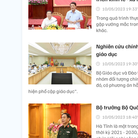
10/05/2023 19:33’
Trong quá trình thực
gặp vướng mắc tron
khác.
Nghiên cứu chính
giáo dục
10/05/2023 19:30’
Bộ Giáo dục và Đào 
nhóm đối tượng chính
đó, có phương án hỗ
hiện phổ cập giáo dục".
Bộ trưởng Bộ Quố
10/05/2023 18:40’
Hà Tĩnh là một tron
thời kỳ 2021 - 2030