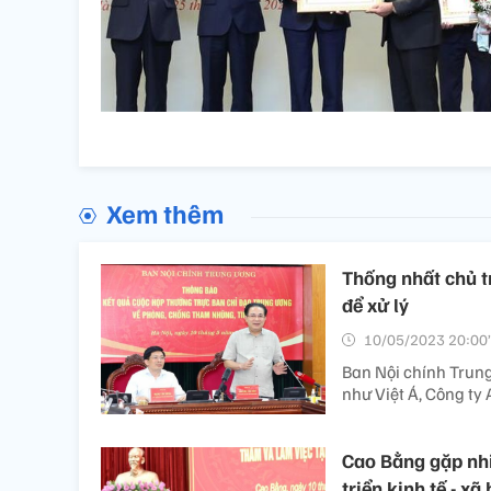
Xem thêm
Thống nhất chủ t
để xử lý
10/05/2023 20:00’
Ban Nội chính Trung
như Việt Á, Công ty A
Cao Bằng gặp nhi
triển kinh tế - xã 