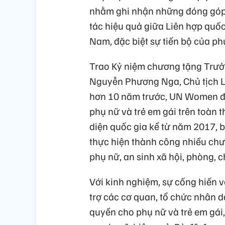
nhằm ghi nhận những đóng góp 
tác hiệu quả giữa Liên hợp quốc
Nam, đặc biệt sự tiến bộ của ph
Trao Kỷ niệm chương tặng Trưở
Nguyễn Phương Nga, Chủ tịch Li
hơn 10 năm trước, UN Women đư
phụ nữ và trẻ em gái trên toàn 
diện quốc gia kể từ năm 2017,
thực hiện thành công nhiều chư
phụ nữ, an sinh xã hội, phòng, c
Với kinh nghiệm, sự cống hiến v
trợ các cơ quan, tổ chức nhân d
quyền cho phụ nữ và trẻ em gái