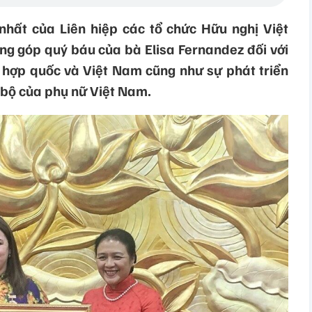
hất của Liên hiệp các tổ chức Hữu nghị Việt
 góp quý báu của bà Elisa Fernandez đối với
n hợp quốc và Việt Nam cũng như sự phát triển
n bộ của phụ nữ Việt Nam.