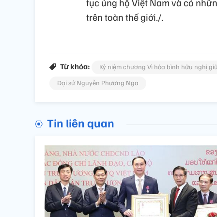
tục ủng hộ Việt Nam và có nhữn
trên toàn thế giới./.
Từ khóa:
Kỷ niệm chương Vì hòa bình hữu nghị gi
Đại sứ Nguyễn Phương Nga
Tin liên quan