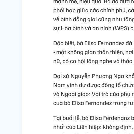
mạnh mẽ, hiệu quả. Bà đã đưa r
phối hợp giữa các chính phủ, c
về bình đẳng giới cũng như tăn
sự Hòa bình và an ninh (WPS) c
Đặc biệt, bà Elisa Fernandez đã
- một không gian thân thiện, nơ
nữ, có cơ hội lắng nghe và thảo 
Đại sứ Nguyễn Phương Nga khẳng
Nam vinh dự được đồng tổ chức 
và Ngoại giao: Vai trò của phụ 
của bà Elisa Fernandez trong tư
Tại buổi lễ, bà Elisa Ferdenan
nhất của Liên hiệp; khẳng định, 