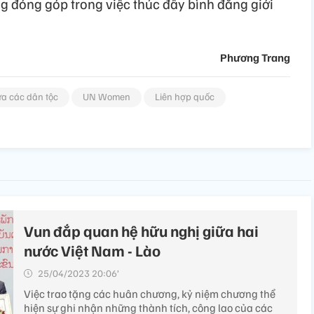
g đóng góp trong việc thúc đẩy bình đẳng giới
Phương Trang
ữa các dân tộc
UN Women
Liên hợp quốc
Vun đắp quan hệ hữu nghị giữa hai
nước Việt Nam - Lào
25/04/2023 20:06’
Việc trao tặng các huân chương, kỷ niệm chương thể
hiện sự ghi nhận những thành tích, công lao của các