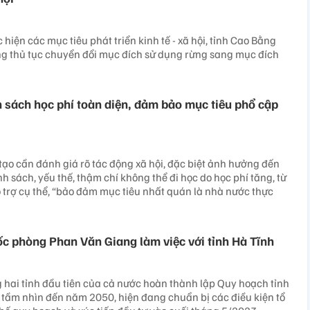
 hiện các mục tiêu phát triển kinh tế - xã hội, tỉnh Cao Bằng
g thủ tục chuyển đổi mục đích sử dụng rừng sang mục đích
 sách học phí toàn diện, đảm bảo mục tiêu phổ cập
tạo cần đánh giá rõ tác động xã hội, đặc biệt ảnh hưởng đến
 sách, yếu thế, thậm chí không thể đi học do học phí tăng, từ
 trợ cụ thể, “bảo đảm mục tiêu nhất quán là nhà nước thực
c phòng Phan Văn Giang làm việc với tỉnh Hà Tĩnh
g hai tỉnh đầu tiên của cả nước hoàn thành lập Quy hoạch tỉnh
, tầm nhìn đến năm 2050, hiện đang chuẩn bị các điều kiện tổ