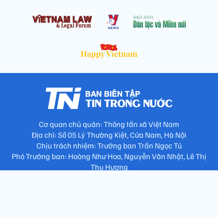
Cơ quan chủ quản: Thông tấn xã Việt Nam
Địa chỉ: Số 05 Lý Thường Kiệt, Cửa Nam, Hà Nội
Chịu trách nhiệm: Trưởng ban Trần Ngọc Tú
Phó Trưởng ban: Hoàng Như Hoa, Nguyễn Văn Nhật, Lê Thị
Thu Hương
Số điện thoại: 024.38257994 - Fax: 024.3826.7981 - Email:
tap.phongbien@gmail.com
Không sao chép nội dung khi chưa có sự đồng ý bằng văn bản