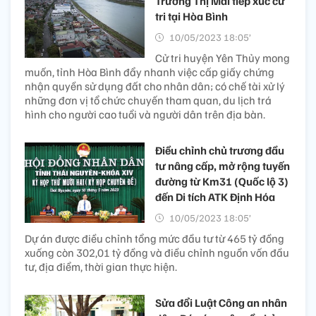
Trương Thị Mai tiếp xúc cử
tri tại Hòa Bình
10/05/2023 18:05’
Cử tri huyện Yên Thủy mong
muốn, tỉnh Hòa Bình đẩy nhanh việc cấp giấy chứng
nhận quyền sử dụng đất cho nhân dân; có chế tài xử lý
những đơn vị tổ chức chuyến tham quan, du lịch trá
hình cho người cao tuổi và người dân trên địa bàn.
Điều chỉnh chủ trương đầu
tư nâng cấp, mở rộng tuyến
đường từ Km31 (Quốc lộ 3)
đến Di tích ATK Định Hóa
10/05/2023 18:05’
Dự án được điều chỉnh tổng mức đầu tư từ 465 tỷ đồng
xuống còn 302,01 tỷ đồng và điều chỉnh nguồn vốn đầu
tư, địa điểm, thời gian thực hiện.
Sửa đổi Luật Công an nhân