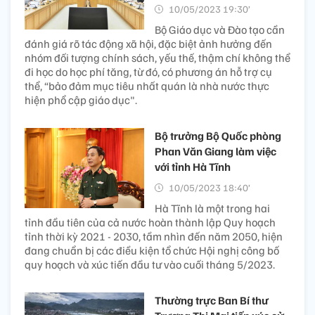
10/05/2023 19:30’
Bộ Giáo dục và Đào tạo cần
đánh giá rõ tác động xã hội, đặc biệt ảnh hưởng đến
nhóm đối tượng chính sách, yếu thế, thậm chí không thể
đi học do học phí tăng, từ đó, có phương án hỗ trợ cụ
thể, “bảo đảm mục tiêu nhất quán là nhà nước thực
hiện phổ cập giáo dục".
Bộ trưởng Bộ Quốc phòng
Phan Văn Giang làm việc
với tỉnh Hà Tĩnh
10/05/2023 18:40’
Hà Tĩnh là một trong hai
tỉnh đầu tiên của cả nước hoàn thành lập Quy hoạch
tỉnh thời kỳ 2021 - 2030, tầm nhìn đến năm 2050, hiện
đang chuẩn bị các điều kiện tổ chức Hội nghị công bố
quy hoạch và xúc tiến đầu tư vào cuối tháng 5/2023.
Thường trực Ban Bí thư