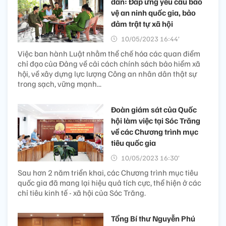
dân: Đáp ứng yêu cầu bảo
vệ an ninh quốc gia, bảo
đảm trật tự xã hội
10/05/2023 16:44’
Việc ban hành Luật nhằm thể chế hóa các quan điểm
chỉ đạo của Đảng về cải cách chính sách bảo hiểm xã
hội, về xây dựng lực lượng Công an nhân dân thật sự
trong sạch, vững mạnh...
Đoàn giám sát của Quốc
hội làm việc tại Sóc Trăng
về các Chương trình mục
tiêu quốc gia
10/05/2023 16:30’
Sau hơn 2 năm triển khai, các Chương trình mục tiêu
quốc gia đã mang lại hiệu quả tích cực, thể hiện ở các
chỉ tiêu kinh tế - xã hội của Sóc Trăng.
Tổng Bí thư Nguyễn Phú