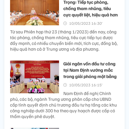
Trọng: Tiếp tục phòng,
chống tham nhũng, tiêu
cực quyết liệt, hiệu quả hơn
10/05/2023 16:30’
Từ sau Phiên họp thứ 23 (tháng 1/2023) đến nay, công
tác phòng, chống tham nhũng, tiêu cực tiếp tục được
đẩy mạnh, có nhiều chuyển biến mới, tích cực, đồng bộ,
hiệu quả hơn cả ở Trung ương và địa phương.
Giải ngân vốn đầu tư công
tại Nam Định vướng mắc
trong giải phóng mặt bằng
10/05/2023 16:15’
Nam Định đề nghị Chính
phủ, các bộ, ngành Trung ương phân cấp cho UBND
cấp tỉnh quyết định chủ trương đầu tư hạ tầng các khu
công nghiệp dưới 300 ha theo quy hoạch được cấp có
thẩm quyền phê duyệt.