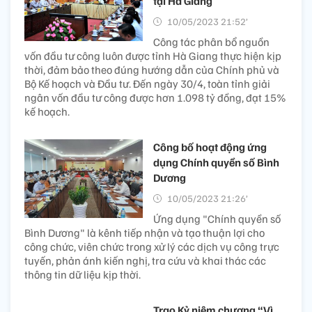
tại Hà Giang
10/05/2023 21:52’
Công tác phân bổ nguồn
vốn đầu tư công luôn được tỉnh Hà Giang thực hiện kịp
thời, đảm bảo theo đúng hướng dẫn của Chính phủ và
Bộ Kế hoạch và Đầu tư. Đến ngày 30/4, toàn tỉnh giải
ngân vốn đầu tư công được hơn 1.098 tỷ đồng, đạt 15%
kế hoạch.
Công bố hoạt động ứng
dụng Chính quyền số Bình
Dương
10/05/2023 21:26’
Ứng dụng "Chính quyền số
Bình Dương" là kênh tiếp nhận và tạo thuận lợi cho
công chức, viên chức trong xử lý các dịch vụ công trực
tuyến, phản ánh kiến nghị, tra cứu và khai thác các
thông tin dữ liệu kịp thời.
Trao Kỷ niệm chương “Vì