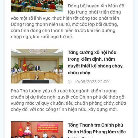
Đảng bộ huyện Xín Mần đã
tập trung phát triển đảng
vào một số lĩnh vực, thực hiện tốt công tác phát triển
Đảng trong thanh niên ưu tú, mở các lớp bồi dưỡng,
cảm tình đảng cho thanh niên trước khi lên đường
nhập ngũ, khi xuất ngũ trở về.
Tăng cường xã hội hóa
trong kiểm định, thẩm
duyệt thiết kế phòng cháy,
chữa cháy
10/05/2023 22:00’
Phó Thủ tướng yêu cầu các bộ, ngành khẩn trương
chuẩn bị dự thảo nghị quyết của Chính phủ để tháo gỡ
vướng mắc về quy chuẩn, tiêu chuẩn phòng cháy, chữa
cháy đối với các công trình hiện hữu, xây dựng mới.
Tổng Thanh tra Chính phủ
Đoàn Hồng Phong làm việc