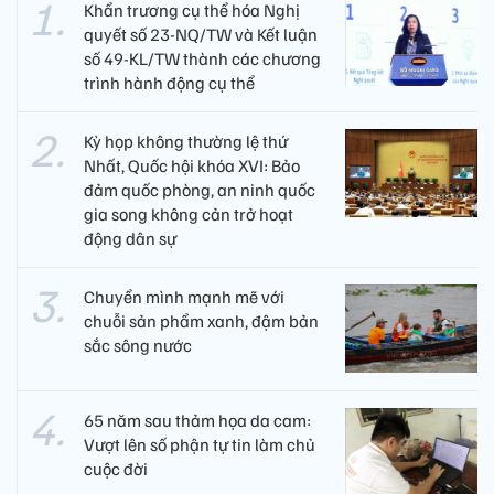
Khẩn trương cụ thể hóa Nghị
quyết số 23-NQ/TW và Kết luận
số 49-KL/TW thành các chương
trình hành động cụ thể
Kỳ họp không thường lệ thứ
Nhất, Quốc hội khóa XVI: Bảo
đảm quốc phòng, an ninh quốc
gia song không cản trở hoạt
động dân sự
Chuyển mình mạnh mẽ với
chuỗi sản phẩm xanh, đậm bản
sắc sông nước
65 năm sau thảm họa da cam:
Vượt lên số phận tự tin làm chủ
cuộc đời