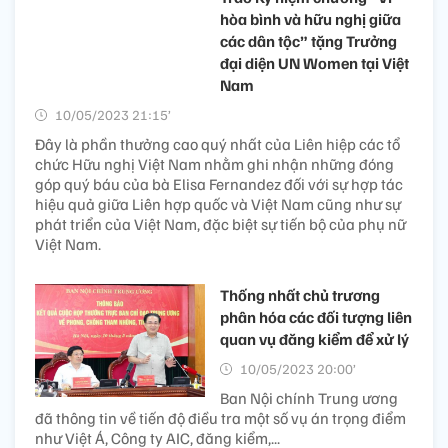
hòa bình và hữu nghị giữa
các dân tộc” tặng Trưởng
đại diện UN Women tại Việt
Nam
10/05/2023 21:15’
Đây là phần thưởng cao quý nhất của Liên hiệp các tổ
chức Hữu nghị Việt Nam nhằm ghi nhận những đóng
góp quý báu của bà Elisa Fernandez đối với sự hợp tác
hiệu quả giữa Liên hợp quốc và Việt Nam cũng như sự
phát triển của Việt Nam, đặc biệt sự tiến bộ của phụ nữ
Việt Nam.
Thống nhất chủ trương
phân hóa các đối tượng liên
quan vụ đăng kiểm để xử lý
10/05/2023 20:00’
Ban Nội chính Trung ương
đã thông tin về tiến độ điều tra một số vụ án trọng điểm
như Việt Á, Công ty AIC, đăng kiểm,...