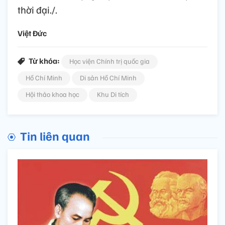
thời đại./.
Việt Đức
Từ khóa:
Học viện Chính trị quốc gia
Hồ Chí Minh
Di sản Hồ Chí Minh
Hội thảo khoa học
Khu Di tích
Tin liên quan