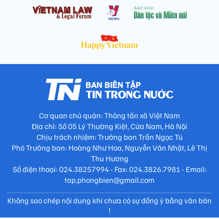
Cơ quan chủ quản: Thông tấn xã Việt Nam
Địa chỉ: Số 05 Lý Thường Kiệt, Cửa Nam, Hà Nội
Chịu trách nhiệm: Trưởng ban Trần Ngọc Tú
Phó Trưởng ban: Hoàng Như Hoa, Nguyễn Văn Nhật, Lê Thị
Thu Hương
Số điện thoại: 024.38257994 - Fax: 024.3826.7981 - Email:
tap.phongbien@gmail.com
Không sao chép nội dung khi chưa có sự đồng ý bằng văn bản
!