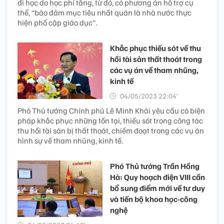
đi học do học phí tăng, từ đó, có phương án hỗ trợ cụ
thể, “bảo đảm mục tiêu nhất quán là nhà nước thực
hiện phổ cập giáo dục".
Khắc phục thiếu sót về thu
hồi tài sản thất thoát trong
các vụ án về tham nhũng,
kinh tế
04/05/2023 22:04’
Phó Thủ tướng Chính phủ Lê Minh Khái yêu cầu có biện
pháp khắc phục những tồn tại, thiếu sót trong công tác
thu hồi tài sản bị thất thoát, chiếm đoạt trong các vụ án
hình sự về tham nhũng, kinh tế.
Phó Thủ tướng Trần Hồng
Hà: Quy hoạch điện VIII cần
bổ sung điểm mới về tư duy
và tiến bộ khoa học-công
nghệ