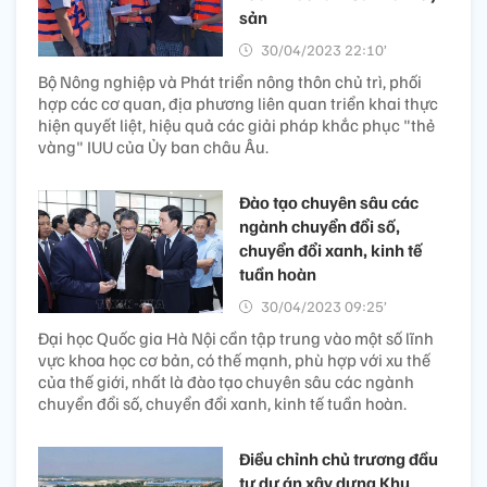
sản
30/04/2023 22:10’
Bộ Nông nghiệp và Phát triển nông thôn chủ trì, phối
hợp các cơ quan, địa phương liên quan triển khai thực
hiện quyết liệt, hiệu quả các giải pháp khắc phục "thẻ
vàng" IUU của Ủy ban châu Âu.
Đào tạo chuyên sâu các
ngành chuyển đổi số,
chuyển đổi xanh, kinh tế
tuần hoàn
30/04/2023 09:25’
Đại học Quốc gia Hà Nội cần tập trung vào một số lĩnh
vực khoa học cơ bản, có thế mạnh, phù hợp với xu thế
của thế giới, nhất là đào tạo chuyên sâu các ngành
chuyển đổi số, chuyển đổi xanh, kinh tế tuần hoàn.
Điều chỉnh chủ trương đầu
tư dự án xây dựng Khu