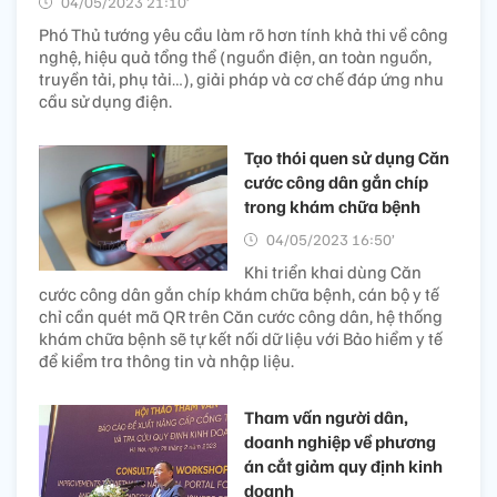
04/05/2023 21:10’
Phó Thủ tướng yêu cầu làm rõ hơn tính khả thi về công
nghệ, hiệu quả tổng thể (nguồn điện, an toàn nguồn,
truyền tải, phụ tải…), giải pháp và cơ chế đáp ứng nhu
cầu sử dụng điện.
Tạo thói quen sử dụng Căn
cước công dân gắn chíp
trong khám chữa bệnh
04/05/2023 16:50’
Khi triển khai dùng Căn
cước công dân gắn chíp khám chữa bệnh, cán bộ y tế
chỉ cần quét mã QR trên Căn cước công dân, hệ thống
khám chữa bệnh sẽ tự kết nối dữ liệu với Bảo hiểm y tế
để kiểm tra thông tin và nhập liệu.
Tham vấn người dân,
doanh nghiệp về phương
án cắt giảm quy định kinh
doanh