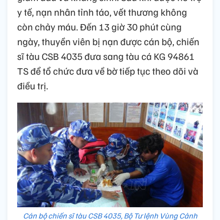
y tế, nạn nhân tỉnh táo, vết thương không
còn chảy máu. Đến 13 giờ 30 phút cùng
ngày, thuyền viên bị nạn được cán bộ, chiến
sĩ tàu CSB 4035 đưa sang tàu cá KG 94861
TS để tổ chức đưa về bờ tiếp tục theo dõi và
điều trị.
Cán bộ chiến sĩ tàu CSB 4035, Bộ Tư lệnh Vùng Cảnh