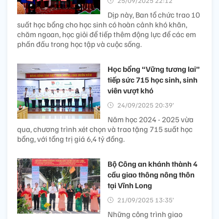
25/09/2025 22:12’
Dịp này, Ban tổ chức trao 10
suất học bổng cho học sinh có hoàn cảnh khó khăn,
chăm ngoan, học giỏi để tiếp thêm động lực để các em
phấn đấu trong học tập và cuộc sống.
Học bổng “Vững tương lai”
tiếp sức 715 học sinh, sinh
viên vượt khó
24/09/2025 20:39’
Năm học 2024 - 2025 vừa
qua, chương trình xét chọn và trao tặng 715 suất học
bổng, với tổng trị giá 6,4 tỷ đồng.
Bộ Công an khánh thành 4
cầu giao thông nông thôn
tại Vĩnh Long
21/09/2025 13:35’
Những công trình giao