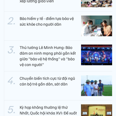
xếp lương giáo viên
Bảo hiểm y tế - điểm tựa bảo vệ
sức khỏe cho người dân
Thủ tướng Lê Minh Hưng: Bảo
đảm an ninh mạng phải gắn kết
giữa "bảo vệ hệ thống" và "bảo
vệ con người"
Chuyển biến tích cực từ đội ngũ
cán bộ trẻ gần dân, sát dân
Kỳ họp không thường lệ thứ
Nhất, Quốc hội khóa XVI: Đề xuất