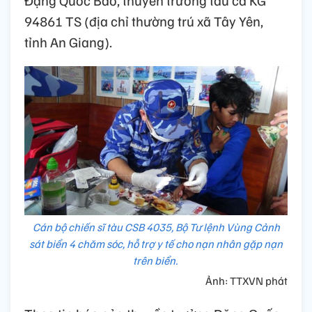
Đặng Quốc Bảo, thuyền trưởng tàu cá KG
94861 TS (địa chỉ thường trú xã Tây Yên,
tỉnh An Giang).
Cán bộ chiến sĩ tàu CSB 4035, Bộ Tư lệnh Vùng Cảnh
sát biển 4 chăm sóc, hỗ trợ y tế cho nạn nhân gặp nạn
trên biển.
Ảnh: TTXVN phát