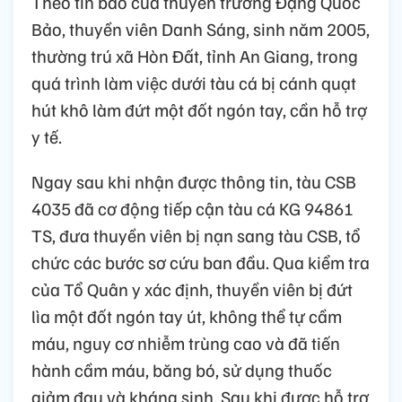
Theo tin báo của thuyền trưởng Đặng Quốc
Bảo, thuyền viên Danh Sáng, sinh năm 2005,
thường trú xã Hòn Đất, tỉnh An Giang, trong
quá trình làm việc dưới tàu cá bị cánh quạt
hút khô làm đứt một đốt ngón tay, cần hỗ trợ
y tế.
Ngay sau khi nhận được thông tin, tàu CSB
4035 đã cơ động tiếp cận tàu cá KG 94861
TS, đưa thuyền viên bị nạn sang tàu CSB, tổ
chức các bước sơ cứu ban đầu. Qua kiểm tra
của Tổ Quân y xác định, thuyền viên bị đứt
lìa một đốt ngón tay út, không thể tự cầm
máu, nguy cơ nhiễm trùng cao và đã tiến
hành cầm máu, băng bó, sử dụng thuốc
giảm đau và kháng sinh. Sau khi được hỗ trợ