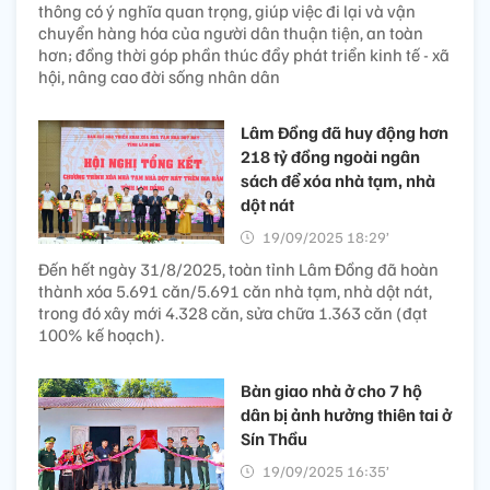
thông có ý nghĩa quan trọng, giúp việc đi lại và vận
chuyển hàng hóa của người dân thuận tiện, an toàn
hơn; đồng thời góp phần thúc đẩy phát triển kinh tế - xã
hội, nâng cao đời sống nhân dân
Lâm Đồng đã huy động hơn
218 tỷ đồng ngoài ngân
sách để xóa nhà tạm, nhà
dột nát
19/09/2025 18:29’
Đến hết ngày 31/8/2025, toàn tỉnh Lâm Đồng đã hoàn
thành xóa 5.691 căn/5.691 căn nhà tạm, nhà dột nát,
trong đó xây mới 4.328 căn, sửa chữa 1.363 căn (đạt
100% kế hoạch).
Bàn giao nhà ở cho 7 hộ
dân bị ảnh hưởng thiên tai ở
Sín Thầu
19/09/2025 16:35’