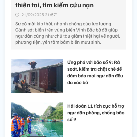
thiên tai, tìm kiếm cứu nạn
21/09/2025 21:57’
Sự có mặt kịp thời, nhanh chóng của lực lượng
Cảnh sát biển trên vùng biển Vịnh Bắc bộ đã giúp
ngư dân cũng như chủ tàu giảm thiệt hại về người,
phương tiện, yên tâm bám biển mưu sinh.
Ứng phó với bão số 9: Rà
soát, kiểm tra chặt chẽ để
đảm bảo mọi ngư dân đều
đã vào bờ
Hải đoàn 11 tích cực hỗ trợ
ngư dân phòng, chống bão
số 9