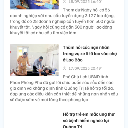
18/09/2025 16:40’
Tham dự Ngày hội có 56
doanh nghiệp với nhu cầu tuyển dụng 3.127 lao động,
trong đó có 28 doanh nghiệp cần tuyển hơn 500 người
khuyết tật. Ngày hội cũng có gần 500 người lao động
khuyết tật có nhu cầu tìm việc làm.
Thăm hỏi các nạn nhân
trong vụ xe ô tô lao vào chợ
ở Lao Bảo
17/09/2025 20:49’
Phó Chủ tịch UBND tỉnh
Phan Phong Phú đã gửi lời chia buồn sâu sắc đến các
gia đình và khẳng định tỉnh Quảng Trị sẽ hỗ trợ tối đa,
đáp ứng các điều kiện cần thiết để những nạn nhân xấu
số được sớm về mai táng theo phong tục
Hỗ trợ trẻ em mắc ung thư
và bệnh hiểm nghèo tại
Quảng Trị