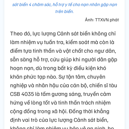
sát biển 4 chăm sóc, hỗ trợ y tế cho nạn nhân gặp nạn
trên biển.
Ảnh: TTXVN phát
Theo đó, lực lượng Cảnh sát biển không chỉ
làm nhiệm vụ tuần tra, kiểm soát mà còn là
điểm tựa tinh thần và vật chất cho ngư dân,
sẵn sàng hỗ trợ, cứu giúp khi người dân gặp
hoạn nạn, dù trong bất kỳ điều kiện khó
khăn phức tạp nào. Sự tận tâm, chuyên
nghiệp và nhân hậu của cán bộ, chiến sĩ tàu
CSB 4035 là tấm gương sáng, truyền cảm
hứng về lòng tốt và tinh thần trách nhiệm
cộng đồng trong xã hội. Đồng thời khẳng
định vai trò của lực lượng Cảnh sát biển,
không chỉ làm nhiệm vụ bảo vệ an ninh, họ