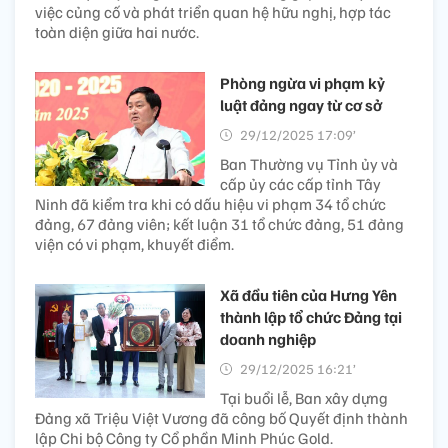
việc củng cố và phát triển quan hệ hữu nghị, hợp tác
toàn diện giữa hai nước.
Phòng ngừa vi phạm kỷ
luật đảng ngay từ cơ sở
29/12/2025 17:09’
Ban Thường vụ Tỉnh ủy và
cấp ủy các cấp tỉnh Tây
Ninh đã kiểm tra khi có dấu hiệu vi phạm 34 tổ chức
đảng, 67 đảng viên; kết luận 31 tổ chức đảng, 51 đảng
viện có vi phạm, khuyết điểm.
Xã đầu tiên của Hưng Yên
thành lập tổ chức Đảng tại
doanh nghiệp
29/12/2025 16:21’
Tại buổi lễ, Ban xây dựng
Đảng xã Triệu Việt Vương đã công bố Quyết định thành
lập Chi bộ Công ty Cổ phần Minh Phúc Gold.