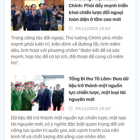
Chính: Phải đẩy mạnh triển
khai chiến lược đối ngoại
toàn diện ở tầm cao mới
29/12/2025 18:52’
Trong công tác đối ngoại, Thủ tướng Chính phủ nhấn
mạnh phải kiên trì, kiên định về đường lối; tính mềm
dẻo, linh hoạt với phương châm “đoàn kết để có sức
mạnh, hợp tác để có lợi ích, đối thoại để củng cố niềm
tin”.
Tổng Bí thư Tô Lâm: Đưa dữ
liệu trở thành một nguồn
lực chiến lược, một loại tài
nguyên mới
29/12/2025 18:24’
Dữ liệu đã trở thành một nguồn lực chiến lược, một loại
tài nguyên mới, có ý nghĩa đặc biệt quan trọng đối với
năng lực quản trị quốc gia, sức cạnh tranh của nền
kinh tế và chất lượng đời sống của nhân dân.