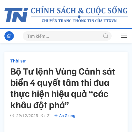
Thời sự
Bộ Tư lệnh Vùng Cảnh sát
biển 4 quyết tâm thi đua
thực hiện hiệu quả “các
khâu đột phá”
29/12/2025 19:13’
An Giang