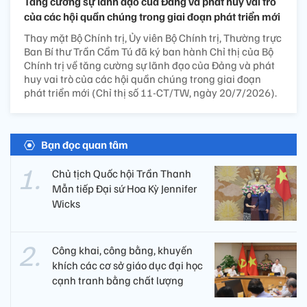
Tăng cường sự lãnh đạo của Đảng và phát huy vai trò
của các hội quần chúng trong giai đoạn phát triển mới
Thay mặt Bộ Chính trị, Ủy viên Bộ Chính trị, Thường trực
Ban Bí thư Trần Cẩm Tú đã ký ban hành Chỉ thị của Bộ
Chính trị về tăng cường sự lãnh đạo của Đảng và phát
huy vai trò của các hội quần chúng trong giai đoạn
phát triển mới (Chỉ thị số 11-CT/TW, ngày 20/7/2026).
Bạn đọc quan tâm
Chủ tịch Quốc hội Trần Thanh
Mẫn tiếp Đại sứ Hoa Kỳ Jennifer
Wicks
Công khai, công bằng, khuyến
khích các cơ sở giáo dục đại học
cạnh tranh bằng chất lượng​