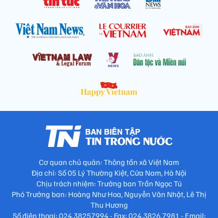
Cơ quan chủ quản: Thông tấn xã Việt Nam
Địa chỉ: Số 05 Lý Thường Kiệt, Cửa Nam, Hà Nội
Chịu trách nhiệm: Trưởng ban Trần Ngọc Tú
Phó Trưởng ban: Hoàng Như Hoa, Nguyễn Văn Nhật, Lê Thị
Thu Hương
Số điện thoại: 024.38257994 - Fax: 024.3826.7981 - Email: