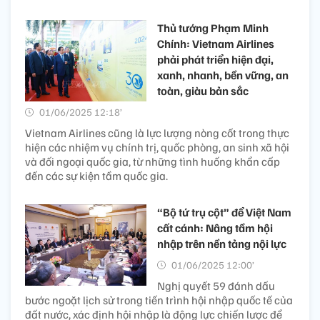
Thủ tướng Phạm Minh
Chính: Vietnam Airlines
phải phát triển hiện đại,
xanh, nhanh, bền vững, an
toàn, giàu bản sắc
01/06/2025 12:18’
Vietnam Airlines cũng là lực lượng nòng cốt trong thực
hiện các nhiệm vụ chính trị, quốc phòng, an sinh xã hội
và đối ngoại quốc gia, từ những tình huống khẩn cấp
đến các sự kiện tầm quốc gia.
“Bộ tứ trụ cột” để Việt Nam
cất cánh: Nâng tầm hội
nhập trên nền tảng nội lực
01/06/2025 12:00’
Nghị quyết 59 đánh dấu
bước ngoặt lịch sử trong tiến trình hội nhập quốc tế của
đất nước, xác định hội nhập là động lực chiến lược để