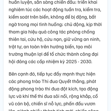
huấn luyện, sẵn sàng chiến đấu; triển khai
nghiêm túc các hoạt động tuần tra, kiểm tra,
kiểm soát trên biển, không để bị động, bất
ngờ trong mọi tình huống; chủ động, kịp thời
tham gia hiệu quả công tác phòng chống
thiên tai, cứu hộ, cứu nạn, giữ vững an ninh,
trật tự, an toàn trên hướng biển, tạo môi
trường thuận lợi để tổ chức thành công đại
hội đảng các cấp nhiệm kỳ 2025 - 2030.
Bên cạnh đó, tiếp tục đẩy mạnh thực hiện
các phong trào Thi đua Quyết thắng, phát
động phong trào thi đua đột kích, tạo động
lực và khí thế thi đua sôi nổi, rộng khắp, cổ
vũ cán bộ, chiến sĩ nỗ lực, phấn đấu vươn
lên, giành nhiều thành tích mới, chiến công