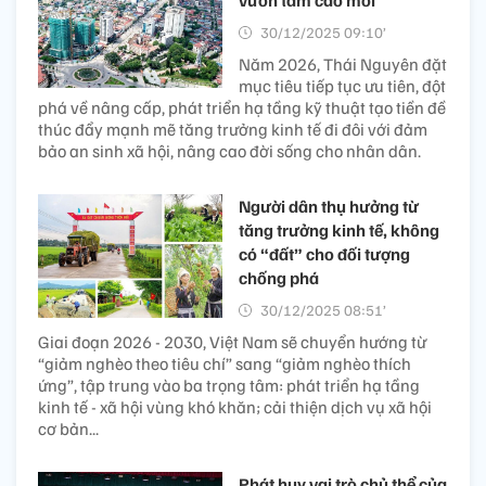
vươn tầm cao mới
30/12/2025 09:10’
Năm 2026, Thái Nguyên đặt
mục tiêu tiếp tục ưu tiên, đột
phá về nâng cấp, phát triển hạ tầng kỹ thuật tạo tiền đề
thúc đẩy mạnh mẽ tăng trưởng kinh tế đi đôi với đảm
bảo an sinh xã hội, nâng cao đời sống cho nhân dân.
Người dân thụ hưởng từ
tăng trưởng kinh tế, không
có “đất” cho đối tượng
chống phá
30/12/2025 08:51’
Giai đoạn 2026 - 2030, Việt Nam sẽ chuyển hướng từ
“giảm nghèo theo tiêu chí” sang “giảm nghèo thích
ứng”, tập trung vào ba trọng tâm: phát triển hạ tầng
kinh tế - xã hội vùng khó khăn; cải thiện dịch vụ xã hội
cơ bản...
Phát huy vai trò chủ thể của