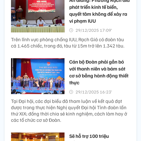
An Giang: Phường Rạch Giá
phát triển kinh tế biển,
quyết tâm không để xảy ra
vi phạm IUU
29/12/2025 17:09’
Trên lĩnh vực phòng chống IUU, Rạch Giá có đoàn tàu
cá 1.465 chiếc, trong đó, tàu từ 15m trở lên 1.342 tàu.
Cán bộ Đoàn phải gắn bó
với thanh niên và bám sát
cơ sở bằng hành động thiết
thực
29/12/2025 16:23’
Tại Đại hội, các đại biểu đã tham luận về kết quả đạt
được trong thực hiện Nghị quyết Đại hội Tỉnh đoàn lần
thứ XIX; đồng thời chia sẻ kinh nghiệm, cách làm hay ở
các tổ chức cơ sở Đoàn.
Sẽ hỗ trợ 100 triệu