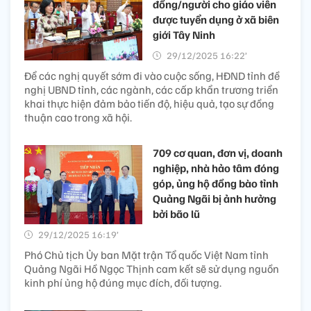
đồng/người cho giáo viên
được tuyển dụng ở xã biên
giới Tây Ninh
29/12/2025 16:22’
Để các nghị quyết sớm đi vào cuộc sống, HĐND tỉnh đề
nghị UBND tỉnh, các ngành, các cấp khẩn trương triển
khai thực hiện đảm bảo tiến độ, hiệu quả, tạo sự đồng
thuận cao trong xã hội.
709 cơ quan, đơn vị, doanh
nghiệp, nhà hảo tâm đóng
góp, ủng hộ đồng bào tỉnh
Quảng Ngãi bị ảnh hưởng
bởi bão lũ
29/12/2025 16:19’
Phó Chủ tịch Ủy ban Mặt trận Tổ quốc Việt Nam tỉnh
Quảng Ngãi Hồ Ngọc Thịnh cam kết sẽ sử dụng nguồn
kinh phí ủng hộ đúng mục đích, đối tượng.