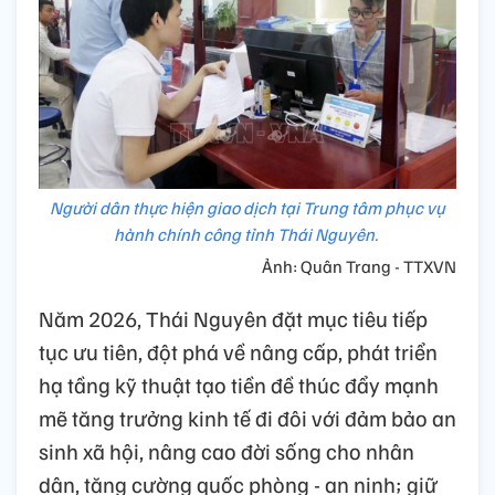
Người dân thực hiện giao dịch tại Trung tâm phục vụ
hành chính công tỉnh Thái Nguyên.
Ảnh: Quân Trang - TTXVN
Năm 2026, Thái Nguyên đặt mục tiêu tiếp
tục ưu tiên, đột phá về nâng cấp, phát triển
hạ tầng kỹ thuật tạo tiền đề thúc đẩy mạnh
mẽ tăng trưởng kinh tế đi đôi với đảm bảo an
sinh xã hội, nâng cao đời sống cho nhân
dân, tăng cường quốc phòng - an ninh; giữ