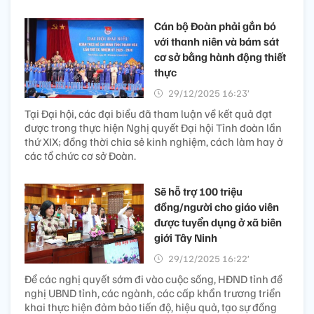
Cán bộ Đoàn phải gắn bó
với thanh niên và bám sát
cơ sở bằng hành động thiết
thực
29/12/2025 16:23’
Tại Đại hội, các đại biểu đã tham luận về kết quả đạt
được trong thực hiện Nghị quyết Đại hội Tỉnh đoàn lần
thứ XIX; đồng thời chia sẻ kinh nghiệm, cách làm hay ở
các tổ chức cơ sở Đoàn.
Sẽ hỗ trợ 100 triệu
đồng/người cho giáo viên
được tuyển dụng ở xã biên
giới Tây Ninh
29/12/2025 16:22’
Để các nghị quyết sớm đi vào cuộc sống, HĐND tỉnh đề
nghị UBND tỉnh, các ngành, các cấp khẩn trương triển
khai thực hiện đảm bảo tiến độ, hiệu quả, tạo sự đồng