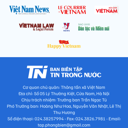
Cơ quan chủ quản: Thông tấn xã Việt Nam
Địa chỉ: Số 05 Lý Thường Kiệt, Cửa Nam, Hà Nội
Chịu trách nhiệm: Trưởng ban Trần Ngọc Tú
Phó Trưởng ban: Hoàng Như Hoa, Nguyễn Văn Nhật, Lê Thị
Thu Hương
Số điện thoại: 024.38257994 - Fax: 024.3826.7981 - Email:
tap.phongbien@gmail.com