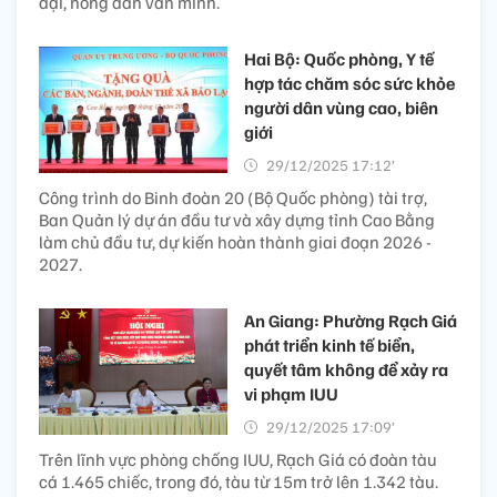
đại, nông dân văn minh.
Hai Bộ: Quốc phòng, Y tế
hợp tác chăm sóc sức khỏe
người dân vùng cao, biên
giới
29/12/2025 17:12’
Công trình do Binh đoàn 20 (Bộ Quốc phòng) tài trợ,
Ban Quản lý dự án đầu tư và xây dựng tỉnh Cao Bằng
làm chủ đầu tư, dự kiến hoàn thành giai đoạn 2026 -
2027.
An Giang: Phường Rạch Giá
phát triển kinh tế biển,
quyết tâm không để xảy ra
vi phạm IUU
29/12/2025 17:09’
Trên lĩnh vực phòng chống IUU, Rạch Giá có đoàn tàu
cá 1.465 chiếc, trong đó, tàu từ 15m trở lên 1.342 tàu.