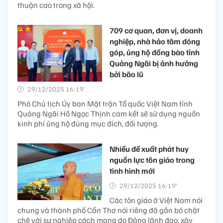
thuận cao trong xã hội.
709 cơ quan, đơn vị, doanh
nghiệp, nhà hảo tâm đóng
góp, ủng hộ đồng bào tỉnh
Quảng Ngãi bị ảnh hưởng
bởi bão lũ
29/12/2025 16:19’
Phó Chủ tịch Ủy ban Mặt trận Tổ quốc Việt Nam tỉnh
Quảng Ngãi Hồ Ngọc Thịnh cam kết sẽ sử dụng nguồn
kinh phí ủng hộ đúng mục đích, đối tượng.
Nhiều đề xuất phát huy
nguồn lực tôn giáo trong
tình hình mới
29/12/2025 16:19’
Các tôn giáo ở Việt Nam nói
chung và thành phố Cần Thơ nói riêng đã gắn bó chặt
chẽ với sự nghiệp cách mạng do Đảng lãnh đạo, xây