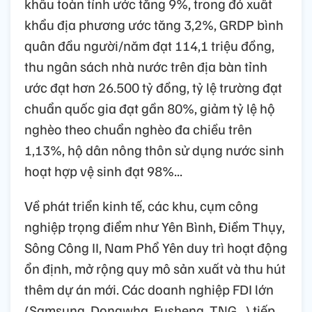
khẩu toàn tỉnh ước tăng 9%, trong đó xuất
khẩu địa phương ước tăng 3,2%, GRDP bình
quân đầu người/năm đạt 114,1 triệu đồng,
thu ngân sách nhà nước trên địa bàn tỉnh
ước đạt hơn 26.500 tỷ đồng, tỷ lệ trường đạt
chuẩn quốc gia đạt gần 80%, giảm tỷ lệ hộ
nghèo theo chuẩn nghèo đa chiều trên
1,13%, hộ dân nông thôn sử dụng nước sinh
hoạt hợp vệ sinh đạt 98%...
Về phát triển kinh tế, các khu, cụm công
nghiệp trọng điểm như Yên Bình, Điềm Thụy,
Sông Công II, Nam Phổ Yên duy trì hoạt động
ổn định, mở rộng quy mô sản xuất và thu hút
thêm dự án mới. Các doanh nghiệp FDI lớn
(Samsung, Dongwha, Fusheng, TNG…) tiếp