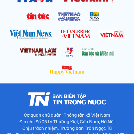
Cơ quan chủ quản: Thông tấn xã Việt Nam
Địa chỉ: Số 05 Lý Thường Kiệt, Cửa Nam, Hà Nội
Chịu trách nhiệm: Trưởng ban Trần Ngọc Tú