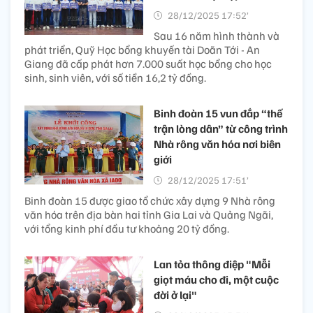
28/12/2025 17:52’
Sau 16 năm hình thành và
phát triển, Quỹ Học bổng khuyến tài Doãn Tới - An
Giang đã cấp phát hơn 7.000 suất học bổng cho học
sinh, sinh viên, với số tiền 16,2 tỷ đồng.
Binh đoàn 15 vun đắp “thế
trận lòng dân” từ công trình
Nhà rông văn hóa nơi biên
giới
28/12/2025 17:51’
Binh đoàn 15 được giao tổ chức xây dựng 9 Nhà rông
văn hóa trên địa bàn hai tỉnh Gia Lai và Quảng Ngãi,
với tổng kinh phí đầu tư khoảng 20 tỷ đồng.
Lan tỏa thông điệp "Mỗi
giọt máu cho đi, một cuộc
đời ở lại"