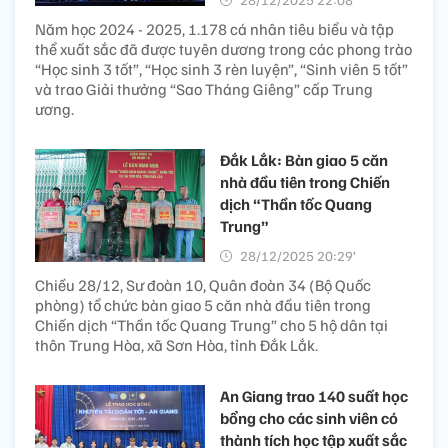
Năm học 2024 - 2025, 1.178 cá nhân tiêu biểu và tập
thể xuất sắc đã được tuyên dương trong các phong trào
“Học sinh 3 tốt”, “Học sinh 3 rèn luyện”, “Sinh viên 5 tốt”
và trao Giải thưởng “Sao Tháng Giêng” cấp Trung
ương.
Đắk Lắk: Bàn giao 5 căn
nhà đầu tiên trong Chiến
dịch “Thần tốc Quang
Trung”
28/12/2025 20:29’
Chiều 28/12, Sư đoàn 10, Quân đoàn 34 (Bộ Quốc
phòng) tổ chức bàn giao 5 căn nhà đầu tiên trong
Chiến dịch “Thần tốc Quang Trung” cho 5 hộ dân tại
thôn Trung Hòa, xã Sơn Hòa, tỉnh Đắk Lắk.
An Giang trao 140 suất học
bổng cho các sinh viên có
thành tích học tập xuất sắc