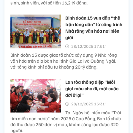
sinh, sinh viên, với số tiền 16,2 tỷ đồng.
Binh đoàn 15 vun đắp “thế
trận lòng dân” từ công trình
Nhà rông văn hóa nơi biên
giới
28/12/2025 17:51’
Binh đoàn 15 được giao tổ chức xây dựng 9 Nhà rông
văn hóa trên địa bàn hai tỉnh Gia Lai và Quảng Ngãi,
với tổng kinh phí đầu tư khoảng 20 tỷ đồng.
Lan tỏa thông điệp "Mỗi
giọt máu cho đi, một cuộc
đời ở lại"
28/12/2025 15:31’
Tại Ngày hội hiến máu “Trái
tim miền non nước” năm 2025 ở Cao Bằng, Ban tổ chức
đã thu được 250 đơn vị máu, khám sàng lọc được 320
người.