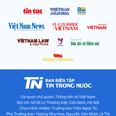
Cơ quan chủ quản: Thông tấn xã Việt Nam
Địa chỉ: Số 05 Lý Thường Kiệt, Cửa Nam, Hà Nội
Chịu trách nhiệm: Trưởng ban Trần Ngọc Tú
Phó Trưởng ban: Hoàng Như Hoa, Nguyễn Văn Nhật, Lê Thị