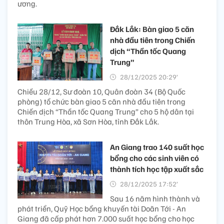
ương.
Đắk Lắk: Bàn giao 5 căn
nhà đầu tiên trong Chiến
dịch “Thần tốc Quang
Trung”
28/12/2025 20:29’
Chiều 28/12, Sư đoàn 10, Quân đoàn 34 (Bộ Quốc
phòng) tổ chức bàn giao 5 căn nhà đầu tiên trong
Chiến dịch “Thần tốc Quang Trung” cho 5 hộ dân tại
thôn Trung Hòa, xã Sơn Hòa, tỉnh Đắk Lắk.
An Giang trao 140 suất học
bổng cho các sinh viên có
thành tích học tập xuất sắc
28/12/2025 17:52’
Sau 16 năm hình thành và
phát triển, Quỹ Học bổng khuyến tài Doãn Tới - An
Giang đã cấp phát hơn 7.000 suất học bổng cho học