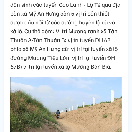
dân sinh của tuyến Cao Lãnh - Lộ Tẻ qua địa
bàn xã Mỹ An Hưng còn 5 vị trí cần thiết
được đấu nối từ các đường huyện lộ cũ và
xã lộ. Cụ thể gồm: Vị trí Mương ranh xã Tân
Thuận A-Tân Thuận B; vị trí tuyến ĐH 68
phía xã Mỹ An Hưng cũ; vị trí tại tuyến xã lộ
đường Mương Tiêu Lớn; vị trí tại tuyến ĐH
67B; vị trí tại tuyến xã lộ Mương Ban Bìa.