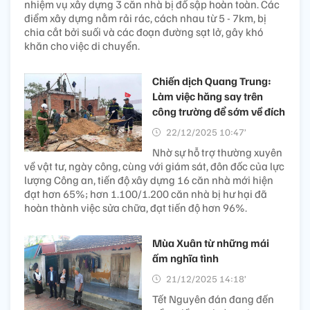
nhiệm vụ xây dựng 3 căn nhà bị đổ sập hoàn toàn. Các
điểm xây dựng nằm rải rác, cách nhau từ 5 - 7km, bị
chia cắt bởi suối và các đoạn đường sạt lở, gây khó
khăn cho việc di chuyển.
Chiến dịch Quang Trung:
Làm việc hăng say trên
công trường để sớm về đích
22/12/2025 10:47’
Nhờ sự hỗ trợ thường xuyên
về vật tư, ngày công, cùng với giám sát, đôn đốc của lực
lượng Công an, tiến độ xây dựng 16 căn nhà mới hiện
đạt hơn 65%; hơn 1.100/1.200 căn nhà bị hư hại đã
hoàn thành việc sửa chữa, đạt tiến độ hơn 96%.
Mùa Xuân từ những mái
ấm nghĩa tình
21/12/2025 14:18’
Tết Nguyên đán đang đến