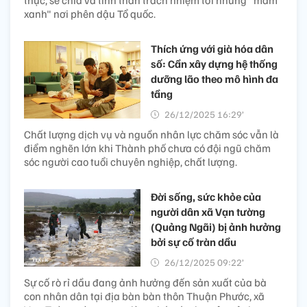
xanh" nơi phên dậu Tổ quốc.
Thích ứng với già hóa dân
số: Cần xây dựng hệ thống
dưỡng lão theo mô hình đa
tầng​
26/12/2025 16:29’
Chất lượng dịch vụ và nguồn nhân lực chăm sóc vẫn là
điểm nghẽn lớn khi Thành phố chưa có đội ngũ chăm
sóc người cao tuổi chuyên nghiệp, chất lượng.
Đời sống, sức khỏe của
người dân xã Vạn tường
(Quảng Ngãi) bị ảnh hưởng
bởi sự cố tràn dầu
26/12/2025 09:22’
Sự cố rò rỉ dầu đang ảnh hưởng đến sản xuất của bà
con nhân dân tại địa bàn bàn thôn Thuận Phước, xã