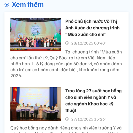
Xem thêm
Phó Chủ tịch nước Võ Thị
Ánh Xuân dự chương trình
“Mùa xuân cho em”
28/12/2025 00:40’
Tại chương trình “Mùa xuân
cho em” lần thứ 19, Quỹ Bảo trợ trẻ em Việt Nam tiếp
nhận hơn 116 tỷ đồng của gần 60 đơn vị, cá nhân dành
cho trẻ em có hoàn cảnh đặc biệt, khó khăn trong năm
2026.
Trao tặng 27 suất học bổng
cho sinh viên ngành Y và
các ngành Khoa học kỹ
thuật
27/12/2025 15:26’
Quỹ học bổng này dành riêng cho sinh viên trường Y và