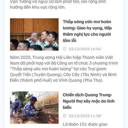
Vạn Tường và nguy cơ làm phát tán, lan rộng ảnh
hưởng đến khu vực rộng lớn.
Thắp sáng ước mơ hoàn
lương: Gieo hy vọng, tiếp
thêm nghị lực cho người
lầm lỗi
23/12/2025 16:04’
Năm 2025, Trung ương Hội Liên hiệp Thanh niên Việt
Nam đã phối hợp với Bộ Công an tổ chức 3 chương trình
“Thắp sáng ước mơ hoàn lương” tại các Trại giam
Quyết Tiến (Tuyên Quang), Cây Cầy (Tây Ninh) và Bình
Điền (thành phố Huế) và Vĩnh Quang (Phú Thọ).
Chiến dịch Quang Trung:
Người thợ xây mặc áo lính
biển
22/12/2025 11:58’
Lữ đoàn 101 được giao