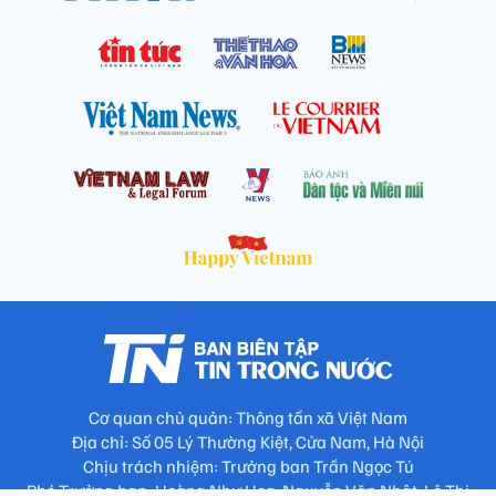
Cơ quan chủ quản: Thông tấn xã Việt Nam
Địa chỉ: Số 05 Lý Thường Kiệt, Cửa Nam, Hà Nội
Chịu trách nhiệm: Trưởng ban Trần Ngọc Tú
Phó Trưởng ban: Hoàng Như Hoa, Nguyễn Văn Nhật, Lê Thị