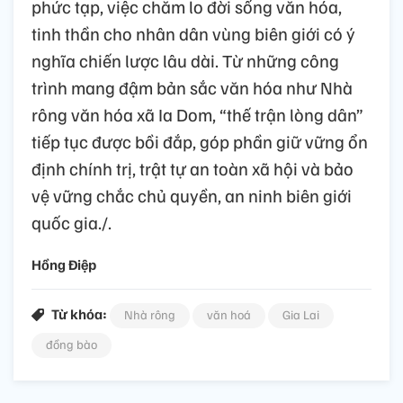
phức tạp, việc chăm lo đời sống văn hóa,
tinh thần cho nhân dân vùng biên giới có ý
nghĩa chiến lược lâu dài. Từ những công
trình mang đậm bản sắc văn hóa như Nhà
rông văn hóa xã Ia Dom, “thế trận lòng dân”
tiếp tục được bồi đắp, góp phần giữ vững ổn
định chính trị, trật tự an toàn xã hội và bảo
vệ vững chắc chủ quyền, an ninh biên giới
quốc gia./.
Hồng Điệp
Từ khóa:
Nhà rông
văn hoá
Gia Lai
đồng bào