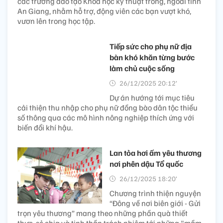
các trường đào tạo Khoa học kỹ thuật trong, ngoài tỉnh
An Giang, nhằm hỗ trợ, động viên các bạn vượt khó,
vươn lên trong học tập.
Tiếp sức cho phụ nữ địa
bàn khó khăn từng bước
làm chủ cuộc sống
26/12/2025 20:12’
Dự án hướng tới mục tiêu
cải thiện thu nhập cho phụ nữ đồng bào dân tộc thiểu
số thông qua các mô hình nông nghiệp thích ứng với
biến đổi khí hậu.
Lan tỏa hơi ấm yêu thương
nơi phên dậu Tổ quốc
26/12/2025 18:20’
Chương trình thiện nguyện
“Đông về nơi biên giới - Gửi
trọn yêu thương” mang theo những phần quà thiết
thực, sẻ chia và tinh thần trách nhiệm tới những "mầm