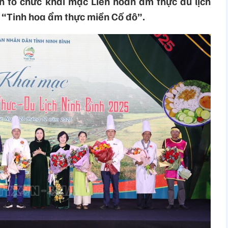
nh tổ chức khai mạc Liên hoan ẩm thực du lịch
 “Tinh hoa ẩm thực miền Cố đô”.