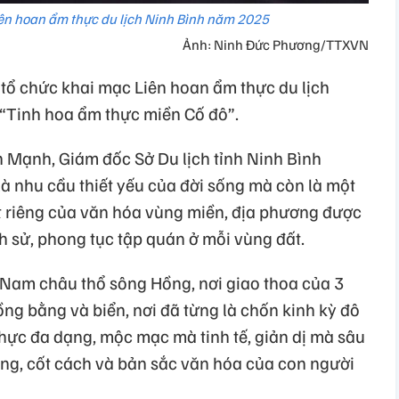
iên hoan ẩm thực du lịch Ninh Bình năm 2025
Ảnh: Ninh Đức Phương/TTXVN
 tổ chức khai mạc Liên hoan ẩm thực du lịch
“Tinh hoa ẩm thực miền Cố đô”.
n Mạnh, Giám đốc Sở Du lịch tỉnh Ninh Bình
à nhu cầu thiết yếu của đời sống mà còn là một
t riêng của văn hóa vùng miền, địa phương được
ịch sử, phong tục tập quán ở mỗi vùng đất.
a Nam châu thổ sông Hồng, nơi giao thoa của 3
ng bằng và biển, nơi đã từng là chốn kinh kỳ đô
thực đa dạng, mộc mạc mà tinh tế, giản dị mà sâu
ống, cốt cách và bản sắc văn hóa của con người