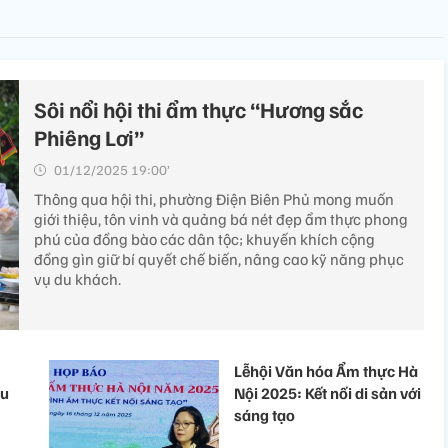
Sôi nổi hội thi ẩm thực “Hương sắc
Phiêng Lơi”
01/12/2025 19:00’
Thông qua hội thi, phường Điện Biên Phủ mong muốn
giới thiệu, tôn vinh và quảng bá nét đẹp ẩm thực phong
phú của đồng bào các dân tộc; khuyến khích cộng
đồng gìn giữ bí quyết chế biến, nâng cao kỹ năng phục
vụ du khách.
Lễhội Văn hóa Ẩm thực Hà
ẩu
Nội 2025: Kết nối di sản với
sáng tạo