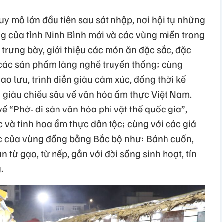
quy mô lớn đầu tiên sau sát nhập, nơi hội tụ những
ng của tỉnh Ninh Bình mới và các vùng miền trong
trưng bày, giới thiệu các món ăn đặc sắc, đặc
 các sản phẩm làng nghề truyền thống; cùng
ao lưu, trình diễn giàu cảm xúc, đồng thời kể
giàu chiều sâu về văn hóa ẩm thực Việt Nam.
ề “Phở- di sản văn hóa phi vật thể quốc gia”,
c và tinh hoa ẩm thực dân tộc; cùng với các giá
ắc của vùng đồng bằng Bắc bộ như: Bánh cuốn,
n từ gạo, từ nếp, gắn với đời sống sinh hoạt, tín
.