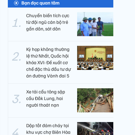
Bạn đọc quan tâm
Chuyển biến tích cực
từ đội ngũ cán bộ trẻ
gần dân, sát dân
Kỳ họp không thường
lệ thứ Nhất, Quốc hội
khóa XVI: Đề xuất cơ
chế đặc thù đầu tư dự
án đường Vành đai 5
Xe tải cẩu tông sập
cầu Đắk Lung, hai
người thoát nạn
Dập tắt đám cháy tại
khu vực chợ Biên Hòa