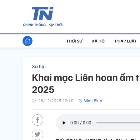
THỜI SỰ
XÃ HỘI
PHÁP LUẬT
Xã hội
Khai mạc Liên hoan ẩm t
2025
28/12/2025 22:10’
Ninh Bình