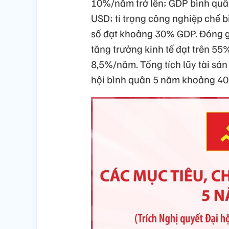
10%/năm trở lên; GDP bình quâ
USD; tỉ trọng công nghiệp chế b
số đạt khoảng 30% GDP. Đóng g
tăng trưởng kinh tế đạt trên 55
8,5%/năm. Tổng tích lũy tài sả
hội bình quân 5 năm khoảng 