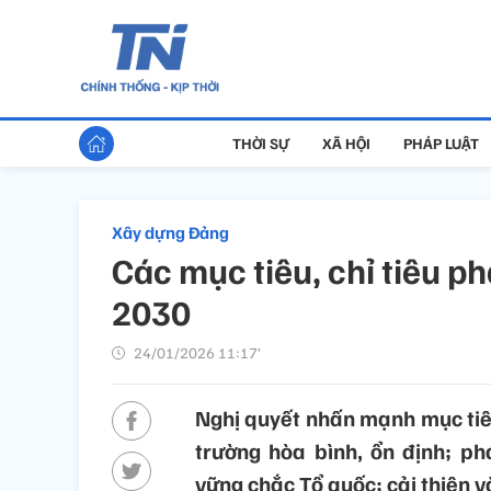
THỜI SỰ
XÃ HỘI
PHÁP LUẬT
Xây dựng Đảng
Các mục tiêu, chỉ tiêu p
2030
24/01/2026 11:17’
Nghị quyết nhấn mạnh mục tiêu 
trường hòa bình, ổn định; ph
vững chắc Tổ quốc; cải thiện v