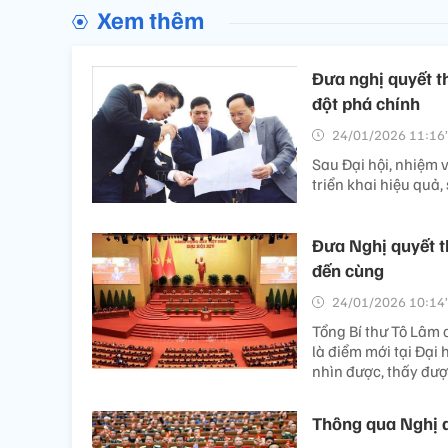
Xem thêm
Đưa nghị quyết t
đột phá chính
24/01/2026 11:16’
Sau Đại hội, nhiệm 
triển khai hiệu quả
Đưa Nghị quyết t
đến cùng
24/01/2026 10:14’
Tổng Bí thư Tô Lâm
là điểm mới tại Đại 
nhìn được, thấy đượ
Thông qua Nghị q