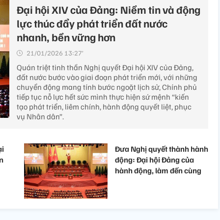
Đại hội XIV của Đảng: Niềm tin và động
lực thúc đẩy phát triển đất nước
nhanh, bền vững hơn
21/01/2026 13:27’
Quán triệt tinh thần Nghị quyết Đại hội XIV của Đảng,
đất nước bước vào giai đoạn phát triển mới, với những
chuyển động mang tính bước ngoặt lịch sử, Chính phủ
tiếp tục nỗ lực hết sức mình thực hiện sứ mệnh “kiến
tạo phát triển, liêm chính, hành động quyết liệt, phục
vụ Nhân dân”.
ại
Đưa Nghị quyết thành hành
ần
động: Đại hội Đảng của
hành động, làm đến cùng