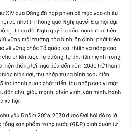
 thứ XIV của Đảng đã họp phiên bế mạc vào chiều
hội đã nhất trí thông qua Nghị quyết Đại hội đại
 Đảng. Theo đó, Nghị quyết nhấn mạnh mục tiêu
ì giữ vững môi trường hòa bình, ổn định; phát triển
o vệ vững chắc Tổ quốc; cải thiện và nâng cao
chủ chiến lược, tự cường, tự tin, tiến mạnh trong
c hiện thắng lợi mục tiêu đến năm 2030 trở thành
hiệp hiện đại, thu nhập trung bình cao; hiện
 trở thành nước phát triển, thu nhập cao vì một
p, dân chủ, giàu mạnh, phồn vinh, văn minh, hạnh
a xã hội.
ển chủ yếu 5 năm 2026-2030 được Đại hội đề ra là:
g tổng sản phẩm trong nước (GDP) bình quân từ