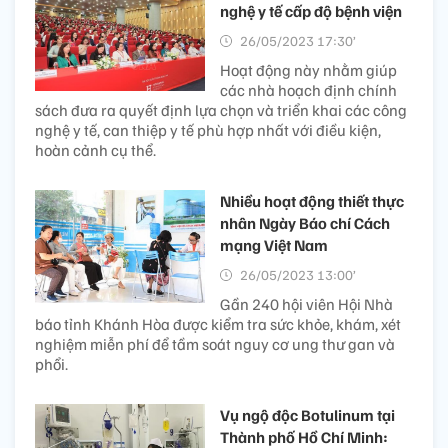
nghệ y tế cấp độ bệnh viện
26/05/2023 17:30’
Hoạt động này nhằm giúp
các nhà hoạch định chính
sách đưa ra quyết định lựa chọn và triển khai các công
nghệ y tế, can thiệp y tế phù hợp nhất với điều kiện,
hoàn cảnh cụ thể.
Nhiều hoạt động thiết thực
nhân Ngày Báo chí Cách
mạng Việt Nam
26/05/2023 13:00’
Gần 240 hội viên Hội Nhà
báo tỉnh Khánh Hòa được kiểm tra sức khỏe, khám, xét
nghiệm miễn phí để tầm soát nguy cơ ung thư gan và
phổi.
Vụ ngộ độc Botulinum tại
Thành phố Hồ Chí Minh: