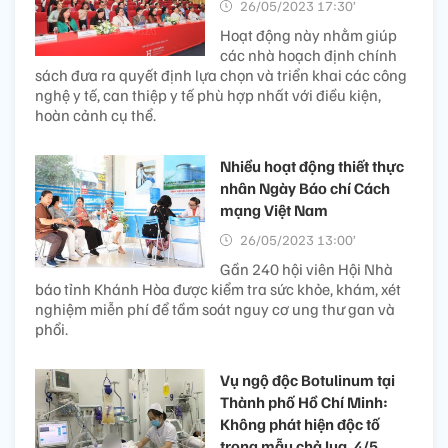
26/05/2023 17:30’
Hoạt động này nhằm giúp
các nhà hoạch định chính
sách đưa ra quyết định lựa chọn và triển khai các công
nghệ y tế, can thiệp y tế phù hợp nhất với điều kiện,
hoàn cảnh cụ thể.
Nhiều hoạt động thiết thực
nhân Ngày Báo chí Cách
mạng Việt Nam
26/05/2023 13:00’
Gần 240 hội viên Hội Nhà
báo tỉnh Khánh Hòa được kiểm tra sức khỏe, khám, xét
nghiệm miễn phí để tầm soát nguy cơ ung thư gan và
phổi.
Vụ ngộ độc Botulinum tại
Thành phố Hồ Chí Minh:
Không phát hiện độc tố
trong mẫu chả lụa, 4/5