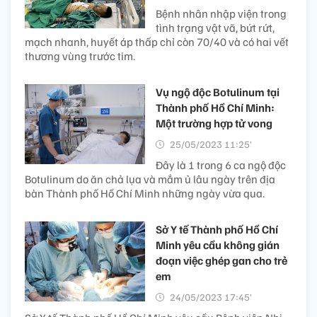
Bệnh nhân nhập viện trong
tình trạng vật vã, bứt rứt,
mạch nhanh, huyết áp thấp chỉ còn 70/40 và có hai vết
thương vùng trước tim.
Vụ ngộ độc Botulinum tại
Thành phố Hồ Chí Minh:
Một trường hợp tử vong
25/05/2023 11:25’
Đây là 1 trong 6 ca ngộ độc
Botulinum do ăn chả lụa và mắm ủ lâu ngày trên địa
bàn Thành phố Hồ Chí Minh những ngày vừa qua.
Sở Y tế Thành phố Hồ Chí
Minh yêu cầu không gián
đoạn việc ghép gan cho trẻ
em
24/05/2023 17:45’