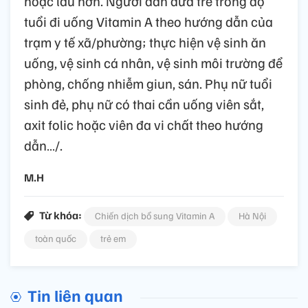
hoặc lâu hơn. Người dân đưa trẻ trong độ
tuổi đi uống Vitamin A theo hướng dẫn của
trạm y tế xã/phường; thực hiện vệ sinh ăn
uống, vệ sinh cá nhân, vệ sinh môi trường để
phòng, chống nhiễm giun, sán. Phụ nữ tuổi
sinh đẻ, phụ nữ có thai cần uống viên sắt,
axit folic hoặc viên đa vi chất theo hướng
dẫn…/.
M.H
Từ khóa:
Chiến dịch bổ sung Vitamin A
Hà Nội
toàn quốc
trẻ em
Tin liên quan