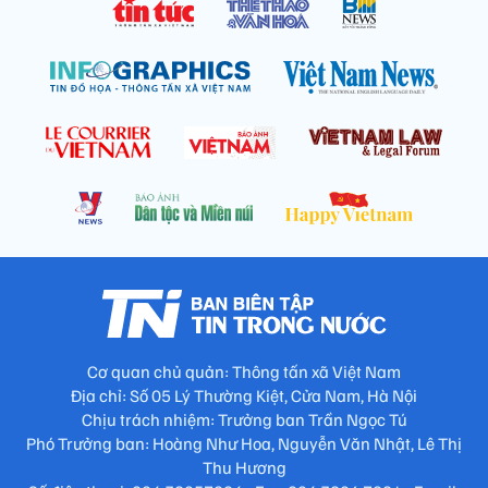
Cơ quan chủ quản: Thông tấn xã Việt Nam
Địa chỉ: Số 05 Lý Thường Kiệt, Cửa Nam, Hà Nội
Chịu trách nhiệm: Trưởng ban Trần Ngọc Tú
Phó Trưởng ban: Hoàng Như Hoa, Nguyễn Văn Nhật, Lê Thị
Thu Hương