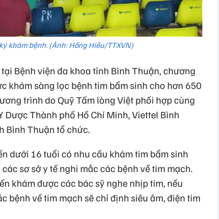
 ký khám bệnh. (Ảnh: Hồng Hiếu/TTXVN)
 tại Bệnh viện đa khoa tỉnh Bình Thuận, chương
chức khám sàng lọc bệnh tim bẩm sinh cho hơn 650
hương trình do Quỹ Tấm lòng Việt phối hợp cùng
Y Dược Thành phố Hồ Chí Minh, Viettel Bình
h Bình Thuận tổ chức.
đến dưới 16 tuổi có nhu cầu khám tim bẩm sinh
 các sơ sở y tế nghi mắc các bệnh về tim mạch.
 đến khám được các bác sỹ nghe nhịp tim, nếu
ắc bệnh về tim mạch sẽ chỉ định siêu âm, điện tim
.