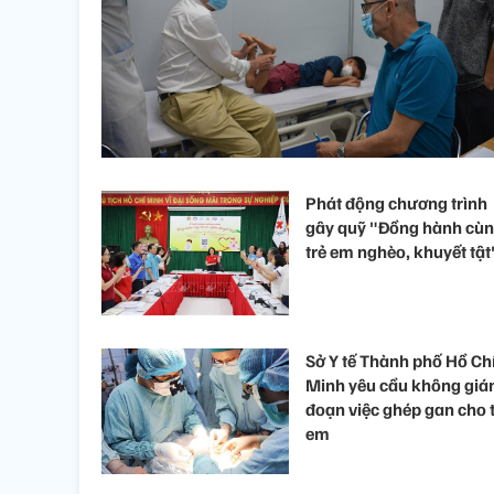
Phát động chương trình
gây quỹ "Đồng hành cù
trẻ em nghèo, khuyết tật
Sở Y tế Thành phố Hồ Ch
Minh yêu cầu không giá
đoạn việc ghép gan cho 
em