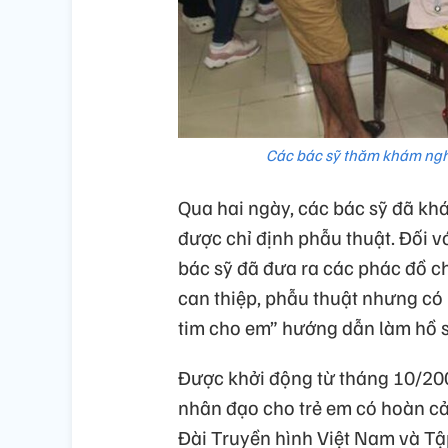
Các bác sỹ thăm khám ngh
Qua hai ngày, các bác sỹ đã khá
được chỉ định phẫu thuật. Đối v
bác sỹ đã đưa ra các phác đồ ch
can thiệp, phẫu thuật nhưng có
tim cho em” hướng dẫn làm hồ sơ
Được khởi động từ tháng 10/200
nhân đạo cho trẻ em có hoàn cả
Đài Truyền hình Việt Nam và Tậ