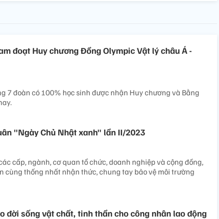
Nam đoạt Huy chương Đồng Olympic Vật lý châu Á -
ong 7 đoàn có 100% học sinh được nhận Huy chương và Bằng
nay.
uân "Ngày Chủ Nhật xanh" lần II/2023
 các cấp, ngành, cơ quan tổ chức, doanh nghiệp và cộng đồng,
n cùng thống nhất nhận thức, chung tay bảo vệ môi trường
o đời sống vật chất, tinh thần cho công nhân lao động