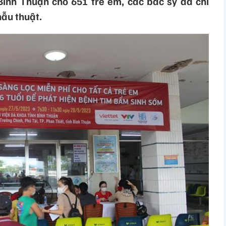
Bình Thuận cho 651 trẻ em, các bác sỹ đã chỉ
hẫu thuật.