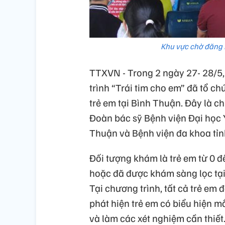
Khu vực chờ đăng
TTXVN - Trong 2 ngày 27- 28/5,
trình “Trái tim cho em” đã tổ 
trẻ em tại Bình Thuận. Đây là c
Đoàn bác sỹ Bệnh viện Đại học 
Thuận và Bệnh viện đa khoa tỉn
Đối tượng khám là trẻ em từ 0 
hoặc đã được khám sàng lọc tại
Tại chương trình, tất cả trẻ em
phát hiện trẻ em có biểu hiện m
và làm các xét nghiệm cần thiết