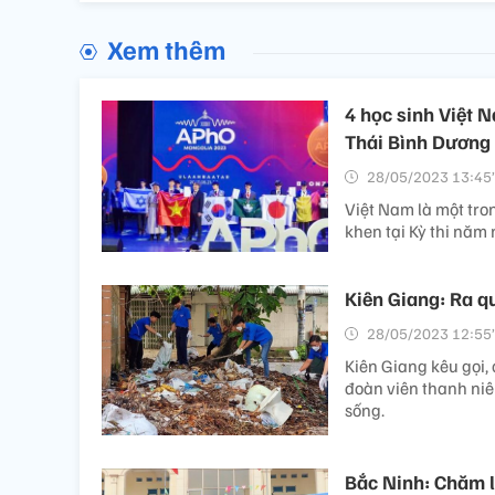
Xem thêm
4 học sinh Việt 
Thái Bình Dương
28/05/2023 13:45’
Việt Nam là một tr
khen tại Kỳ thi năm 
Kiên Giang: Ra q
28/05/2023 12:55’
Kiên Giang kêu gọi,
đoàn viên thanh niê
sống.
Bắc Ninh: Chăm l