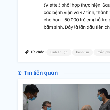
(Viettel) phối hợp thực hiện. Sa
các bệnh viện và 47 tỉnh, thàn
cho hơn 150.000 trẻ em; hỗ trợ
bẩm sinh. Đây là lần đầu tiên c
Từ khóa:
Bình Thuận
bệnh tim
miễn phí
Tin liên quan