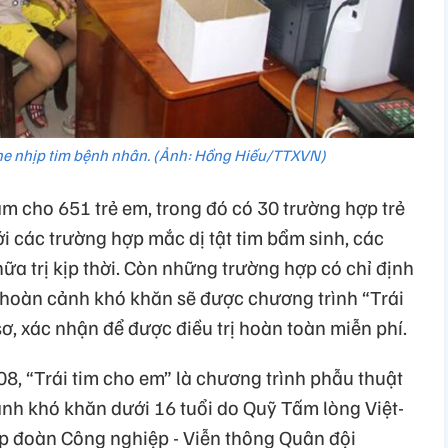
e nhịp tim bệnh nhân. (Ảnh: Hồng Hiếu/TTXVN)
m cho 651 trẻ em, trong đó có 30 trường hợp trẻ
ới các trường hợp mắc dị tật tim bẩm sinh, các
ữa trị kịp thời. Còn những trường hợp có chỉ định
 hoàn cảnh khó khăn sẽ được chương trình “Trái
, xác nhận để được điều trị hoàn toàn miễn phí.
8, “Trái tim cho em” là chương trình phẫu thuật
nh khó khăn dưới 16 tuổi do Quỹ Tấm lòng Việt-
p đoàn Công nghiệp - Viễn thông Quân đội