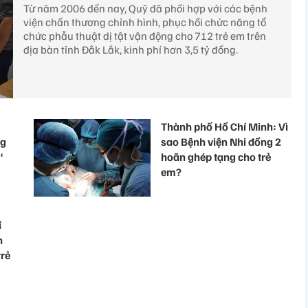
Từ năm 2006 đến nay, Quỹ đã phối hợp với các bệnh
viện chấn thương chỉnh hình, phục hồi chức năng tổ
chức phẫu thuật dị tật vận động cho 712 trẻ em trên
địa bàn tỉnh Đắk Lắk, kinh phí hơn 3,5 tỷ đồng.
Thành phố Hồ Chí Minh: Vì
ng
sao Bệnh viện Nhi đồng 2
"
hoãn ghép tạng cho trẻ
em?
í
n
trẻ