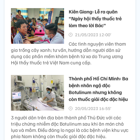
Kiên Giang: Lễ ra quân
“Ngày hội thầy thuốc trẻ
làm theo lời Bác”
21/05/2023 12:00’
Các tình nguyện viên tham
gia trồng cây xanh; tư vấn, hướng dẫn người dân sử
dụng các phần mềm khám bệnh từ xa do Trung ương
Hội thầy thuốc trẻ Việt Nam cung cấp.
Thành phố Hồ Chí Minh: Ba
bệnh nhân ngộ độc
Botulinum nhưng không
còn thuốc giải độc đặc hiệu
20/05/2023 16:55’
3 người dân trên địa bàn thành phố Thủ Đức với các
triệu chứng nhiễm độc Botulinum sau khi ăn món chả
lụa và mắm. Điều đáng lo ngại là các bệnh viện khu vực
phía Nam không còn thuốc giải độc đặc hiệu.