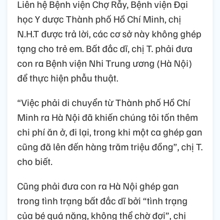
Liên hệ Bệnh viện Chợ Rẫy, Bệnh viện Đại
học Y dược Thành phố Hồ Chí Minh, chị
N.H.T được trả lời, các cơ sở này không ghép
tạng cho trẻ em. Bất đắc dĩ, chị T. phải đưa
con ra Bệnh viện Nhi Trung ương (Hà Nội)
để thực hiện phẫu thuật.
“Việc phải di chuyển từ Thành phố Hồ Chí
Minh ra Hà Nội đã khiến chúng tôi tốn thêm
chi phí ăn ở, đi lại, trong khi một ca ghép gan
cũng đã lên đến hàng trăm triệu đồng”, chị T.
cho biết.
Cũng phải đưa con ra Hà Nội ghép gan
trong tình trạng bất đắc dĩ bởi “tình trạng
của bé quá nặng, không thể chờ đợi”, chị