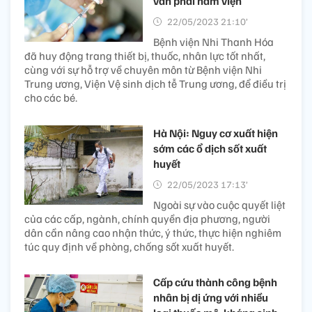
vẫn phải nằm viện
22/05/2023 21:10’
Bệnh viện Nhi Thanh Hóa
đã huy động trang thiết bị, thuốc, nhân lực tốt nhất,
cùng với sự hỗ trợ về chuyên môn từ Bệnh viện Nhi
Trung ương, Viện Vệ sinh dịch tễ Trung ương, để điều trị
cho các bé.
Hà Nội: Nguy cơ xuất hiện
sớm các ổ dịch sốt xuất
huyết
22/05/2023 17:13’
Ngoài sự vào cuộc quyết liệt
của các cấp, ngành, chính quyền địa phương, người
dân cần nâng cao nhận thức, ý thức, thực hiện nghiêm
túc quy định về phòng, chống sốt xuất huyết.
Cấp cứu thành công bệnh
nhân bị dị ứng với nhiều