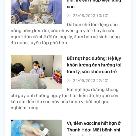
cao
23/05/2023 13:10’
Để hạn chế tác động của
nắng nóng kéo dài, các chuyên gia y tế khuyến cáo
người dân có chế độ ăn hợp lý, đảm bảo vệ sinh, uống
đủ nước, luyện tập phù hợp…
Bắt nạt học đường: Hệ lụy
khôn lường ảnh hưởng tới
tâm lý, sức khỏe của trẻ
22/05/2023 22:20’
Bắt nạt học đường không
chỉ gây ảnh hưởng ngay tại thời điểm đó, hệ quả còn
kéo dài đến tận sau này nếu hành vi bắt nạt quá
nghiêm trọng.
Vụ tiêm vaccine hết hạn ở
Thanh Hóa: Một bệnh nhi