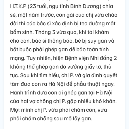
H.T.K.P (23 tuổi, ngụ tỉnh Bình Dương) chia
sẻ, một năm trước, con gái của chị vừa chào
đời thì các bác sĩ xác định bị teo đường mật
bẩm sinh. Tháng 3 vừa qua, khi tái khám
cho con, bác sĩ thông báo, bé bị suy gan và
bắt buộc phải ghép gan để bảo toàn tính
mạng. Tuy nhiên, hiện Bệnh viện Nhi đồng 2
không thể ghép gan do vướng giấy tờ, thủ
tục. Sau khi tìm hiểu, chị P. và gia đình quyết
tâm đưa con ra Hà Nội để phẫu thuật ngay.
Hành trình đưa con đi ghép gan tại Hà Nội
của hai vợ chồng chị P. gặp nhiều khó khăn.
Một mình chị P. vừa phải chăm con, vừa
phải chăm chồng sau mổ lấy gan.