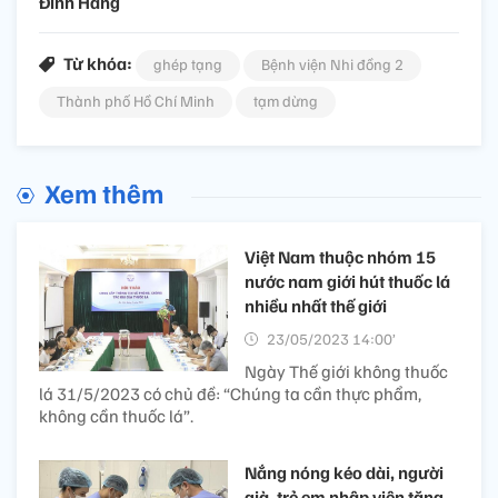
Đinh Hằng
Từ khóa:
ghép tạng
Bệnh viện Nhi đồng 2
Thành phố Hồ Chí Minh
tạm dừng
Xem thêm
Việt Nam thuộc nhóm 15
nước nam giới hút thuốc lá
nhiều nhất thế giới
23/05/2023 14:00’
Ngày Thế giới không thuốc
lá 31/5/2023 có chủ đề: “Chúng ta cần thực phẩm,
không cần thuốc lá”.
Nắng nóng kéo dài, người
già, trẻ em nhập viện tăng