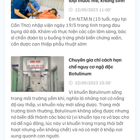
loại thuốc mê, kháng sinh
22/05/2023 11:00’
Em N.T.M.N (15 tuổi, ngụ tại
Cần Thơ) nhập viện ngày 19/5 trong tình trạng đau
bụng dữ dội. Khám và thực hiện các cận lâm sàng, bác
sĩ chẩn đoán bị u buồng trứng phải biến chứng xoắn,
cần được can thiệp phẫu thuật sớm
Chuyên gia chỉ cách hạn
chế nguy cơ ngộ độc
Botulinum
22/05/2023 10:30’
Vi khuẩn Botulinum sống
trong môi trường yếm khí, nghĩa là những nơi có nồng
độ oxy thấp, vi khuẩn này mới sống được. Trong môi
trường bình thường, Botulinum không sống được nhưng
nó biến đổi thành các bào tử (vi khuẩn tạo ra vỏ bọc cho
nó để ngủ đông, lúc này vi khuẩn trong trạng thái bất
hoạt nhưng vẫn không chết) và nó có mặt ở khắp nơi
xung quanh con người.