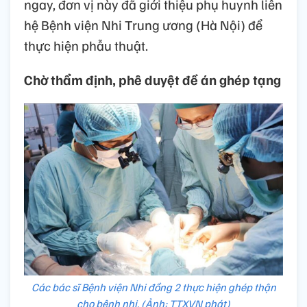
ngay, đơn vị này đã giới thiệu phụ huynh liên
hệ Bệnh viện Nhi Trung ương (Hà Nội) để
thực hiện phẫu thuật.
Chờ thẩm định, phê duyệt đề án ghép tạng
Các bác sĩ Bệnh viện Nhi đồng 2 thực hiện ghép thận
cho bệnh nhi. (Ảnh: TTXVN phát)