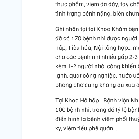
thực phẩm, viêm dạ dày, tay châ
tình trạng bệnh nặng, biến chứ
Ghi nhận tại tại Khoa Khám bện
đã có 170 bệnh nhi được người
hấp, Tiêu hóa, Nội tổng hợp... m
cho các bệnh nhi nhiều gấp 2-3 
kèm 1-2 người nhà, càng khiến 
lạnh, quạt công nghiệp, nước uố
phòng chờ cũng không đủ xua đ
Tại Khoa Hô hấp - Bệnh viện Nhi
100 bệnh nhi, trong đó tỷ lệ bệ
điển hình là bệnh viêm phổi thu
xy, viêm tiểu phế quản…