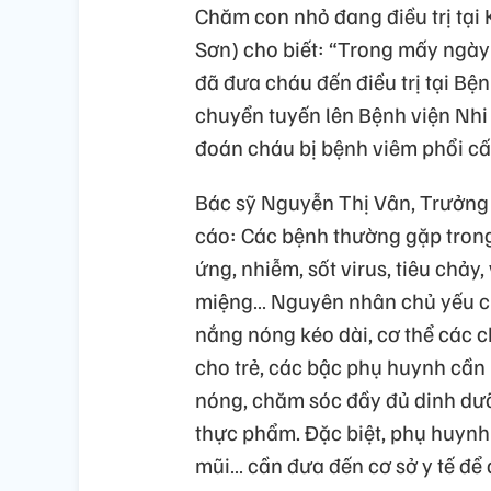
Chăm con nhỏ đang điều trị tại
Sơn) cho biết: “Trong mấy ngày n
đã đưa cháu đến điều trị tại B
chuyển tuyến lên Bệnh viện Nhi
đoán cháu bị bệnh viêm phổi cấp,
Bác sỹ Nguyễn Thị Vân, Trưởng
cáo: Các bệnh thường gặp trong 
ứng, nhiễm, sốt virus, tiêu chảy
miệng… Nguyên nhân chủ yếu của 
nắng nóng kéo dài, cơ thể các 
cho trẻ, các bậc phụ huynh cần
nóng, chăm sóc đầy đủ dinh dưỡ
thực phẩm. Đặc biệt, phụ huynh k
mũi… cần đưa đến cơ sở y tế để 