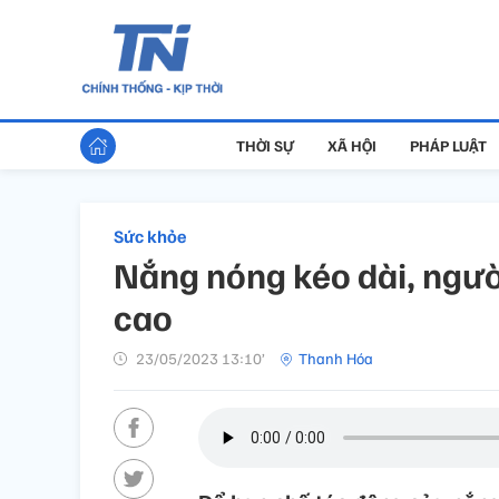
THỜI SỰ
XÃ HỘI
PHÁP LUẬT
Sức khỏe
Nắng nóng kéo dài, người
cao
23/05/2023 13:10’
Thanh Hóa