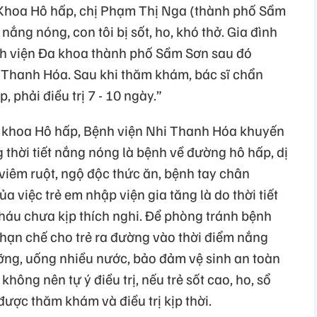
 Khoa Hô hấp, chị Phạm Thị Nga (thành phố Sầm
ắng nóng, con tôi bị sốt, ho, khó thở. Gia đình
ệnh viện Đa khoa thành phố Sầm Sơn sau đó
 Thanh Hóa. Sau khi thăm khám, bác sĩ chẩn
 phải điều trị 7 - 10 ngày.”
 khoa Hô hấp, Bệnh viện Nhi Thanh Hóa khuyến
thời tiết nắng nóng là bệnh về đường hô hấp, dị
, viêm ruột, ngộ độc thức ăn, bệnh tay chân
việc trẻ em nhập viện gia tăng là do thời tiết
cháu chưa kịp thích nghi. Để phòng tránh bệnh
 hạn chế cho trẻ ra đường vào thời điểm nắng
ng, uống nhiều nước, bảo đảm vệ sinh an toàn
hông nên tự ý điều trị, nếu trẻ sốt cao, ho, sổ
được thăm khám và điều trị kịp thời.