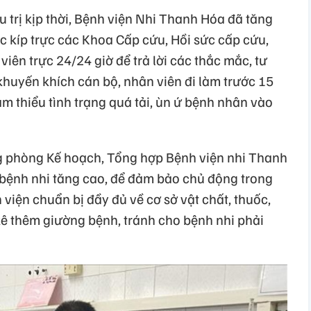
 trị kịp thời, Bệnh viện Nhi Thanh Hóa đã tăng
ác kíp trực các Khoa Cấp cứu, Hồi sức cấp cứu,
iên trực 24/24 giờ để trả lời các thắc mắc, tư
huyến khích cán bộ, nhân viên đi làm trước 15
ảm thiểu tình trạng quá tải, ùn ứ bệnh nhân vào
 phòng Kế hoạch, Tổng hợp Bệnh viện nhi Thanh
g bệnh nhi tăng cao, để đảm bảo chủ động trong
iện chuẩn bị đầy đủ về cơ sở vật chất, thuốc,
kê thêm giường bệnh, tránh cho bệnh nhi phải