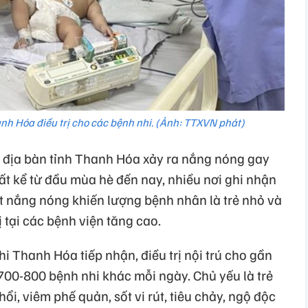
nh Hóa điều trị cho các bệnh nhi. (Ảnh: TTXVN phát)
 địa bàn tỉnh Thanh Hóa xảy ra nắng nóng gay
hất kể từ đầu mùa hè đến nay, nhiều nơi ghi nhận
iết nắng nóng khiến lượng bệnh nhân là trẻ nhỏ và
ị tại các bệnh viện tăng cao.
i Thanh Hóa tiếp nhận, điều trị nội trú cho gần
700-800 bệnh nhi khác mỗi ngày. Chủ yếu là trẻ
hổi, viêm phế quản, sốt vi rút, tiêu chảy, ngộ độc