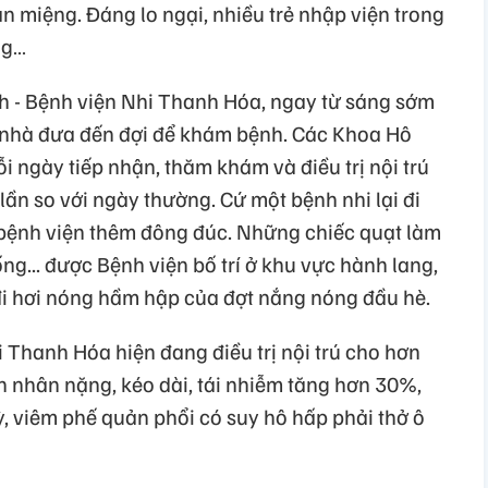
n miệng. Đáng lo ngại, nhiều trẻ nhập viện trong
ng…
h - Bệnh viện Nhi Thanh Hóa, ngay từ sáng sớm
 nhà đưa đến đợi để khám bệnh. Các Khoa Hô
ỗi ngày tiếp nhận, thăm khám và điều trị nội trú
lần so với ngày thường. Cứ một bệnh nhi lại đi
bệnh viện thêm đông đúc. Những chiếc quạt làm
ng... được Bệnh viện bố trí ở khu vực hành lang,
i hơi nóng hầm hập của đợt nắng nóng đầu hè.
 Thanh Hóa hiện đang điều trị nội trú cho hơn
nh nhân nặng, kéo dài, tái nhiễm tăng hơn 30%,
ỳ, viêm phế quản phổi có suy hô hấp phải thở ô