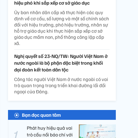
hiệu phó khi sắp xếp cơ sở giáo dục
Ủy ban nhân dân cấp xã thực hiện các quy
định về cơ cấu, số lượng và một số chính sách
đối với hiệu trưởng, phó hiệu trưởng, nhân sự
hỗ trợ giáo dục khi thực hiện sắp xếp cơ sở
giáo dục mầm non, phổ thông công lập cấp
xã.
Nghị quyết số 23-NQ/TW: Người Việt Nam ở
nước ngoài là bộ phận đặc biệt trong khối
đại đoàn kết toàn dân tộc
Công tác người Việt Nam ở nước ngoài có vai
trò quan trọng trong triển khai đường lối đối
ngoại của Đảng.
Bạn đọc quan tâm
Phát huy hiệu quả vai
trò cầu nối báo chí với