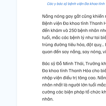
Các y bác sỹ bệnh viện Đa khoa tỉnh
Nắng nóng gay gắt cũng khiến ng
Bệnh viện Đa khoa tỉnh Thanh 
đến khám và 250 bệnh nhân nhập 
tuổi, mắc các bệnh lý như tai b
trùng đường tiêu hóa, đột quỵ…
quan đến say nắng, say nóng, vi
Bác sỹ Đỗ Minh Thái, Trưởng kh
Đa khoa tỉnh Thanh Hóa cho biết
nhập viện điều trị tăng cao. N
nhân nhất là người lớn tuổi mắ
cường các biện pháp tổ chức kh
nhân.