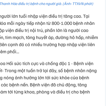
 Thanh Hóa điều trị bệnh cho người già. (Ảnh: TTXVN phát)
ười lớn tuổi nhập viện điều trị tăng cao. Tại
Hóa mỗi ngày tiếp nhận từ 800-1.000 bệnh nhân
viện điều trị nội trú, phần lớn là người cao
iến, tim mạch, tăng huyết áp, đường hô hấp, nhiễm
 Bên cạnh đó có nhiều trường hợp nhập viện liên
êm phổi...
oa Hồi sức tích cực và chống độc 1 - Bệnh viện
: Trong một tuần trở lại đây, số bệnh nhân nặng
ắng nóng ảnh hưởng lớn tới sức khỏe của bệnh
c các bệnh nền. Bệnh viện đã chủ động, tăng
ám tới từng khoa, phòng và điều trị cho bệnh