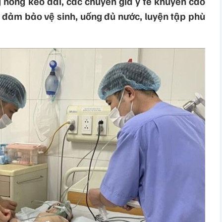
 nóng kéo dài, các chuyên gia y tế khuyến cáo
, đảm bảo vệ sinh, uống đủ nước, luyện tập phù