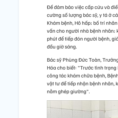
Để đảm bảo việc cấp cứu và điều
cường số lượng bác sỹ, y tá ở c
Khám bệnh, Hô hấp; bố trí nhân v
vấn cho người nhà bệnh nhân; k
phút để tiếp đón người bệnh, gi
đầu giờ sáng.
Bác sỹ Phùng Đức Toàn, Trưởng
Hóa cho biết: "Trước tình trạn
công tác khám chữa bệnh, Bệnh v
vật tư để tiếp nhận bệnh nhân, 
nằm ghép giường".