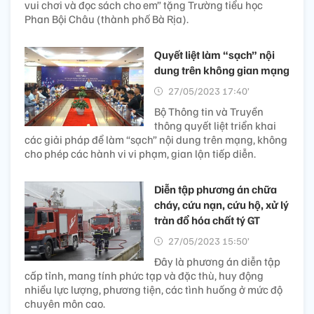
vui chơi và đọc sách cho em” tặng Trường tiểu học
Phan Bội Châu (thành phố Bà Rịa).
Quyết liệt làm “sạch” nội
dung trên không gian mạng
27/05/2023 17:40’
Bộ Thông tin và Truyền
thông quyết liệt triển khai
các giải pháp để làm “sạch” nội dung trên mạng, không
cho phép các hành vi vi phạm, gian lận tiếp diễn.
Diễn tập phương án chữa
cháy, cứu nạn, cứu hộ, xử lý
tràn đổ hóa chất tý GT
27/05/2023 15:50’
Đây là phương án diễn tập
cấp tỉnh, mang tính phức tạp và đặc thù, huy động
nhiều lực lượng, phương tiện, các tình huống ở mức độ
chuyên môn cao.