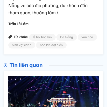
Nẵng và các địa phương, du khách đến
tham quan, thưởng lãm./.
Trần Lê Lâm
Từ khóa:
lễ hội hoa lan
Đà Nẵng
văn hóa
sinh vật cảnh
hoa lan đột biến
Tin liên quan