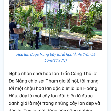
Hoa lan được trưng bày tại lễ hội. (Ảnh: Trần Lê
Lâm/TTXVN)
Nghệ nhân chơi hoa lan Trần Công Thái ở
Đà Nẵng chia sẻ: Tham gia lễ hội, tôi mang
tới một chậu hoa lan đặc biệt là lan Hoàng
Hậu, đây là một cây lan đột biến lá được
đánh giá là một trong những cây lan đẹp và
độc lạ. Tuy là một dòng cây công nghiệp