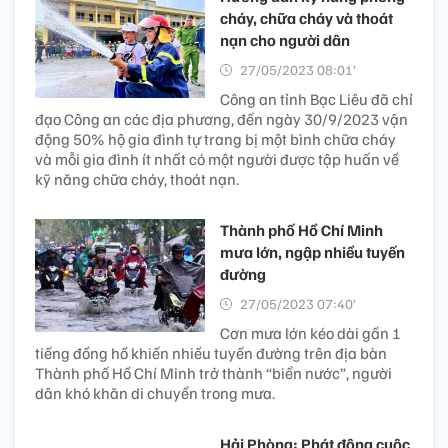
cháy, chữa cháy và thoát
nạn cho người dân
27/05/2023 08:01’
Công an tỉnh Bạc Liêu đã chỉ
đạo Công an các địa phương, đến ngày 30/9/2023 vận
động 50% hộ gia đình tự trang bị một bình chữa cháy
và mỗi gia đình ít nhất có một người được tập huấn về
kỹ năng chữa cháy, thoát nạn.
Thành phố Hồ Chí Minh
mưa lớn, ngập nhiều tuyến
đường
27/05/2023 07:40’
Cơn mưa lớn kéo dài gần 1
tiếng đồng hồ khiến nhiều tuyến đường trên địa bàn
Thành phố Hồ Chí Minh trở thành “biển nước”, người
dân khó khăn di chuyển trong mưa.
Hải Phòng: Phát động cuộc