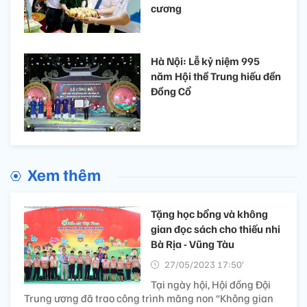
cương
Hà Nội: Lễ kỷ niệm 995
năm Hội thề Trung hiếu đền
Đồng Cổ
Xem thêm
Tặng học bổng và không
gian đọc sách cho thiếu nhi
Bà Rịa - Vũng Tàu
27/05/2023 17:50’
Tại ngày hội, Hội đồng Đội
Trung ương đã trao công trình măng non “Không gian