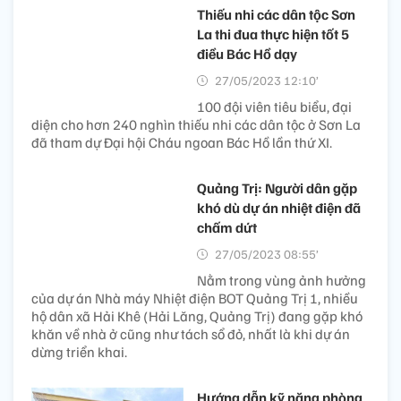
Thiếu nhi các dân tộc Sơn
La thi đua thực hiện tốt 5
điều Bác Hồ dạy
27/05/2023 12:10’
100 đội viên tiêu biểu, đại
diện cho hơn 240 nghìn thiếu nhi các dân tộc ở Sơn La
đã tham dự Đại hội Cháu ngoan Bác Hồ lần thứ XI.
Quảng Trị: Người dân gặp
khó dù dự án nhiệt điện đã
chấm dứt
27/05/2023 08:55’
Nằm trong vùng ảnh hưởng
của dự án Nhà máy Nhiệt điện BOT Quảng Trị 1, nhiều
hộ dân xã Hải Khê (Hải Lăng, Quảng Trị) đang gặp khó
khăn về nhà ở cũng như tách sổ đỏ, nhất là khi dự án
dừng triển khai.
Hướng dẫn kỹ năng phòng