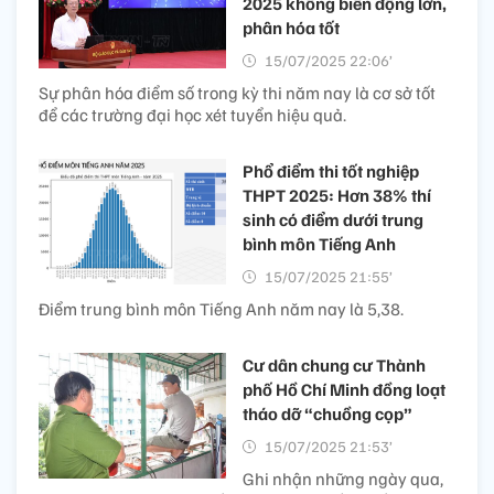
2025 không biến động lớn,
phân hóa tốt
15/07/2025 22:06’
Sự phân hóa điểm số trong kỳ thi năm nay là cơ sở tốt
để các trường đại học xét tuyển hiệu quả.
Phổ điểm thi tốt nghiệp
THPT 2025: Hơn 38% thí
sinh có điểm dưới trung
bình môn Tiếng Anh
15/07/2025 21:55’
Điểm trung bình môn Tiếng Anh năm nay là 5,38.
Cư dân chung cư Thành
phố Hồ Chí Minh đồng loạt
tháo dỡ “chuồng cọp”
15/07/2025 21:53’
Ghi nhận những ngày qua,