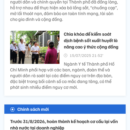
người dân và chính quyền tại Thành phố đã đồng lòng,
hỗ trợ nhau để thực hiện xóa bỏ lồng sắt, “chuồng cọp”,
mở lối thoát nạn, đảm bảo an toàn tính mạng, tài sản
cho gia đình và cộng đồng.
Chìa khóa để kiểm soát
dịch bệnh sốt xuất huyết là
nâng cao ý thức cộng đồng
15/07/2025 21:52’
Ngành Y tế Thành phố Hồ
Chí Minh phối hợp với các ban, ngành, đoàn thể và
người dân rà soát lại các điểm nguy cơ trên địa bàn,
đặc biệt trong bối cảnh số ca mắc đang tăng, có thể
phát sinh nhiều điểm nguy cơ mới.
Chính sách mới
Trước 31/8/2026, hoàn thành kế hoạch cơ cấu lại vốn
nhà nước tại doanh nghiệp