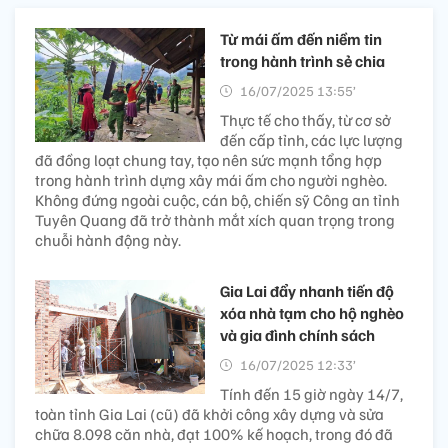
Từ mái ấm đến niềm tin
trong hành trình sẻ chia
16/07/2025 13:55’
Thực tế cho thấy, từ cơ sở
đến cấp tỉnh, các lực lượng
đã đồng loạt chung tay, tạo nên sức mạnh tổng hợp
trong hành trình dựng xây mái ấm cho người nghèo.
Không đứng ngoài cuộc, cán bộ, chiến sỹ Công an tỉnh
Tuyên Quang đã trở thành mắt xích quan trọng trong
chuỗi hành động này.
Gia Lai đẩy nhanh tiến độ
xóa nhà tạm cho hộ nghèo
và gia đình chính sách
16/07/2025 12:33’
Tính đến 15 giờ ngày 14/7,
toàn tỉnh Gia Lai (cũ) đã khởi công xây dựng và sửa
chữa 8.098 căn nhà, đạt 100% kế hoạch, trong đó đã