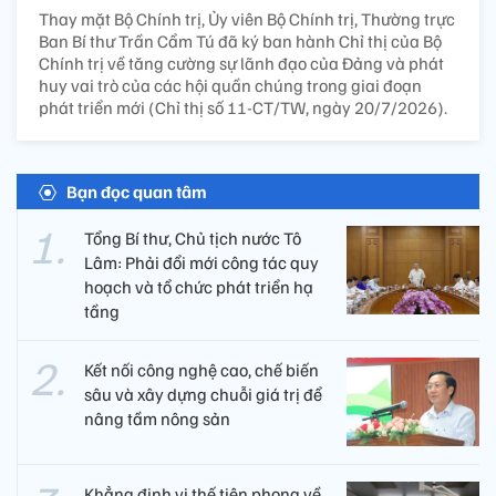
Thay mặt Bộ Chính trị, Ủy viên Bộ Chính trị, Thường trực
Ban Bí thư Trần Cẩm Tú đã ký ban hành Chỉ thị của Bộ
Chính trị về tăng cường sự lãnh đạo của Đảng và phát
huy vai trò của các hội quần chúng trong giai đoạn
phát triển mới (Chỉ thị số 11-CT/TW, ngày 20/7/2026).
Bạn đọc quan tâm
Tổng Bí thư, Chủ tịch nước Tô
Lâm: Phải đổi mới công tác quy
hoạch và tổ chức phát triển hạ
tầng
Kết nối công nghệ cao, chế biến
sâu và xây dựng chuỗi giá trị để
nâng tầm nông sản
Khẳng định vị thế tiên phong về