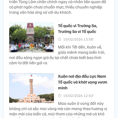
triển Tùng Lâm chấn chỉnh ngay cá nhân liên quan đã
có phát ngôn chưa chuẩn mực, thiếu chuyên nghiệp
trong văn hóa ứng xử với du khách.
Tổ quốc vì Trường Sa,
Trường Sa vì Tổ quốc
15/02/2026 13:58’
Mỗi khi Tết đến, Xuân về,
giữa mênh mang biển trời,
nơi đầu sóng ngọn gió ấy lại chất chứa biết bao tình
cảm từ đất liền gửi ra.
Xuân nơi địa đầu cực Nam
Tổ quốc và khát vọng vươn
mình
15/02/2026 12:53’
Mùa xuân ở vùng đất này
không chỉ có sắc mai vàng mà còn mang theo hương vị
mặn mòi của biển cả, mùi thơm của những mẻ cá khô