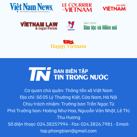
Cơ quan chủ quản: Thông tấn xã Việt Nam
Địa chỉ: Số 05 Lý Thường Kiệt, Cửa Nam, Hà Nội
Chịu trách nhiệm: Trưởng ban Trần Ngọc Tú
Phó Trưởng ban: Hoàng Như Hoa, Nguyễn Văn Nhật, Lê Thị
Thu Hương
Số điện thoại: 024.38257994 - Fax: 024.3826.7981 - Email:
tap.phongbien@gmail.com