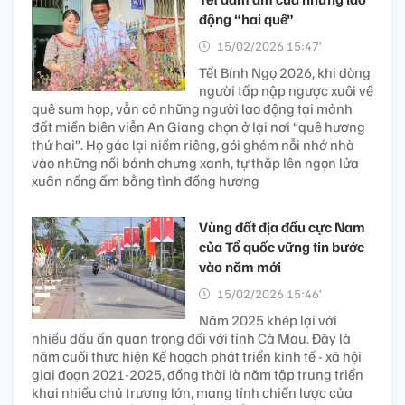
động “hai quê”
15/02/2026 15:47’
Tết Bính Ngọ 2026, khi dòng
người tấp nập ngược xuôi về
quê sum họp, vẫn có những người lao động tại mảnh
đất miền biên viễn An Giang chọn ở lại nơi “quê hương
thứ hai”. Họ gác lại niềm riêng, gói ghém nỗi nhớ nhà
vào những nồi bánh chưng xanh, tự thắp lên ngọn lửa
xuân nồng ấm bằng tình đồng hương
Vùng đất địa đầu cực Nam
của Tổ quốc vững tin bước
vào năm mới
15/02/2026 15:46’
Năm 2025 khép lại với
nhiều dấu ấn quan trọng đối với tỉnh Cà Mau. Đây là
năm cuối thực hiện Kế hoạch phát triển kinh tế - xã hội
giai đoạn 2021-2025, đồng thời là năm tập trung triển
khai nhiều chủ trương lớn, mang tính chiến lược của