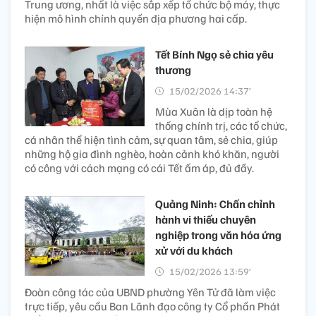
Trung ương, nhất là việc sắp xếp tổ chức bộ máy, thực
hiện mô hình chính quyền địa phương hai cấp.
Tết Bính Ngọ sẻ chia yêu
thương
15/02/2026 14:37’
Mùa Xuân là dịp toàn hệ
thống chính trị, các tổ chức,
cá nhân thể hiện tình cảm, sự quan tâm, sẻ chia, giúp
những hộ gia đình nghèo, hoàn cảnh khó khăn, người
có công với cách mạng có cái Tết ấm áp, đủ đầy.
Quảng Ninh: Chấn chỉnh
hành vi thiếu chuyên
nghiệp trong văn hóa ứng
xử với du khách
15/02/2026 13:59’
Đoàn công tác của UBND phường Yên Tử đã làm việc
trực tiếp, yêu cầu Ban Lãnh đạo công ty Cổ phần Phát