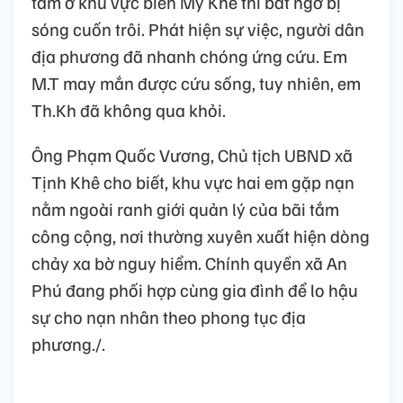
tắm ở khu vực biển Mỹ Khê thì bất ngờ bị
sóng cuốn trôi. Phát hiện sự việc, người dân
địa phương đã nhanh chóng ứng cứu. Em
M.T may mắn được cứu sống, tuy nhiên, em
Th.Kh đã không qua khỏi.
Ông Phạm Quốc Vương, Chủ tịch UBND xã
Tịnh Khê cho biết, khu vực hai em gặp nạn
nằm ngoài ranh giới quản lý của bãi tắm
công cộng, nơi thường xuyên xuất hiện dòng
chảy xa bờ nguy hiểm. Chính quyền xã An
Phú đang phối hợp cùng gia đình để lo hậu
sự cho nạn nhân theo phong tục địa
phương./.