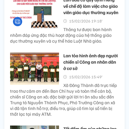
về chế độ làm việc cho giáo
viên giáo dục thường xuyên
15/02/2026 19:18’
Thông tư được ban hành
nhằm đáp ứng đặc thù hoạt động của hệ thống giáo
dục thường xuyên và cụ thể hóa Luật Nhà giáo.
Lan tỏa hình ảnh đẹp người
chiến sĩ Công an nhân dân
ở cơ sở
15/02/2026 15:49’
Xã Đông Thành đã trực tiếp
trao thư cảm ơn đến Ban Chỉ huy và toàn thể cán bộ,
chiến sĩ Công an xã; đặc biệt gửi lời tri ân sâu sắc đến
Trung tá Nguyễn Thành Phục, Phó Trưởng Công an xã
vì đã tận tình hỗ trợ, điều tra, giúp cô tìm lại số tiền bị
thất lạc tại máy ATM.
Tết đầm ấm của những lao