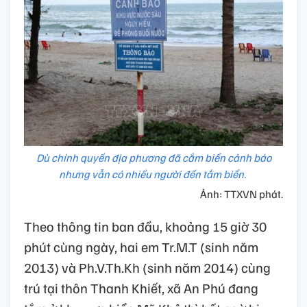
Dù chính quyền địa phương đã cắm biển cảnh báo
nhưng vẫn có nhiều người đến tắm biển.
Ảnh: TTXVN phát.
Theo thông tin ban đầu, khoảng 15 giờ 30
phút cùng ngày, hai em Tr.M.T (sinh năm
2013) và Ph.V.Th.Kh (sinh năm 2014) cùng
trú tại thôn Thanh Khiết, xã An Phú đang