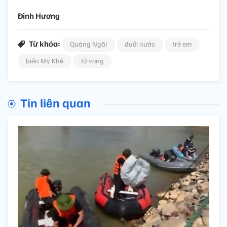
Đinh Hương
Từ khóa:
Quảng Ngãi
đuối nước
trẻ em
biển Mỹ Khê
tử vong
Tin liên quan