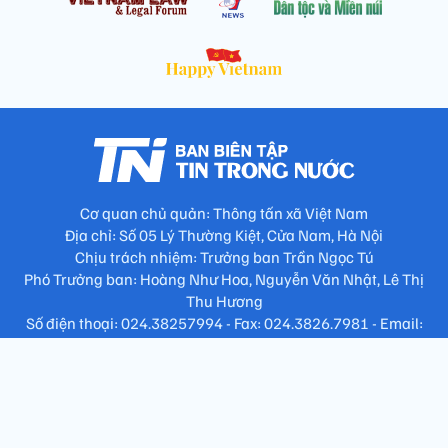
Cơ quan chủ quản: Thông tấn xã Việt Nam
Địa chỉ: Số 05 Lý Thường Kiệt, Cửa Nam, Hà Nội
Chịu trách nhiệm: Trưởng ban Trần Ngọc Tú
Phó Trưởng ban: Hoàng Như Hoa, Nguyễn Văn Nhật, Lê Thị
Thu Hương
Số điện thoại: 024.38257994 - Fax: 024.3826.7981 - Email:
tap.phongbien@gmail.com
Không sao chép nội dung khi chưa có sự đồng ý bằng văn bản
!
Trang chủ
Giới thiệu