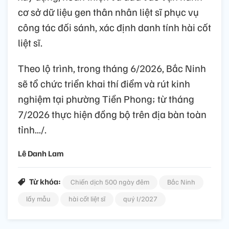
cơ sở dữ liệu gen thân nhân liệt sĩ phục vụ
công tác đối sánh, xác định danh tính hài cốt
liệt sĩ.
Theo lộ trình, trong tháng 6/2026, Bắc Ninh
sẽ tổ chức triển khai thí điểm và rút kinh
nghiệm tại phường Tiền Phong; từ tháng
7/2026 thực hiện đồng bộ trên địa bàn toàn
tỉnh.../.
Lê Danh Lam
Từ khóa:
Chiến dịch 500 ngày đêm
Bắc Ninh
lấy mẫu
hài cốt liệt sĩ
quý I/2027