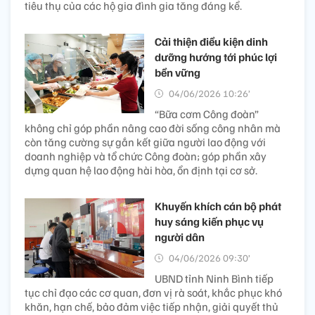
tiêu thụ của các hộ gia đình gia tăng đáng kể.
Cải thiện điều kiện dinh
dưỡng hướng tới phúc lợi
bền vững
04/06/2026 10:26’
“Bữa cơm Công đoàn”
không chỉ góp phần nâng cao đời sống công nhân mà
còn tăng cường sự gắn kết giữa người lao động với
doanh nghiệp và tổ chức Công đoàn; góp phần xây
dựng quan hệ lao động hài hòa, ổn định tại cơ sở.
Khuyến khích cán bộ phát
huy sáng kiến phục vụ
người dân
04/06/2026 09:30’
UBND tỉnh Ninh Bình tiếp
tục chỉ đạo các cơ quan, đơn vị rà soát, khắc phục khó
khăn, hạn chế, bảo đảm việc tiếp nhận, giải quyết thủ