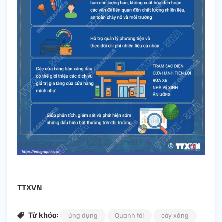
TTXVN
Từ khóa:
ứng dụng
Quanh tôi
cây xăng