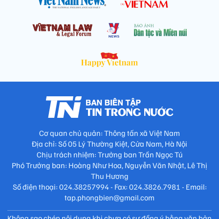
Cơ quan chủ quản: Thông tấn xã Việt Nam
Địa chỉ: Số 05 Lý Thường Kiệt, Cửa Nam, Hà Nội
Chịu trách nhiệm: Trưởng ban Trần Ngọc Tú
Phó Trưởng ban: Hoàng Như Hoa, Nguyễn Văn Nhật, Lê Thị
Thu Hương
Số điện thoại: 024.38257994 - Fax: 024.3826.7981 - Email:
tap.phongbien@gmail.com
Không sao chép nội dung khi chưa có sự đồng ý bằng văn bản