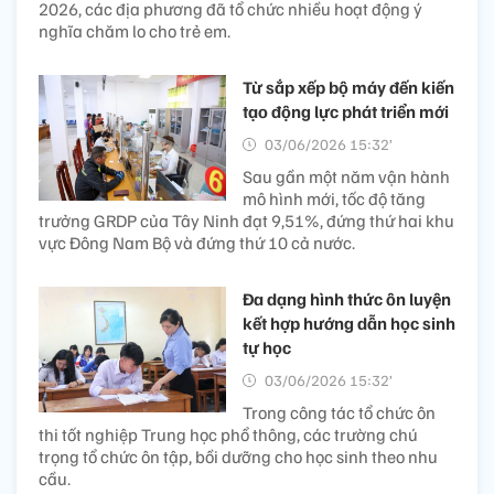
2026, các địa phương đã tổ chức nhiều hoạt động ý
nghĩa chăm lo cho trẻ em.
Từ sắp xếp bộ máy đến kiến
tạo động lực phát triển mới
03/06/2026 15:32’
Sau gần một năm vận hành
mô hình mới, tốc độ tăng
trưởng GRDP của Tây Ninh đạt 9,51%, đứng thứ hai khu
vực Đông Nam Bộ và đứng thứ 10 cả nước.
Đa dạng hình thức ôn luyện
kết hợp hướng dẫn học sinh
tự học
03/06/2026 15:32’
Trong công tác tổ chức ôn
thi tốt nghiệp Trung học phổ thông, các trường chú
trọng tổ chức ôn tập, bồi dưỡng cho học sinh theo nhu
cầu.