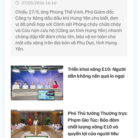
27/05/2026 16:16’
Chiều 27/5, ông Phùng Thế Vinh, Phó Giám đốc
Công ty Xăng dầu dầu khí Hưng Yên cho biết, đơn
vị đã phối hợp với Cảnh sát Phòng cháy chữa cháy
và Cứu nạn cứu hộ (Công an tỉnh Hưng Yên) nhanh
chóng dập tắt đám cháy lớn, bảo vệ an toàn cho
một cây xăng trên địa bàn xã Phụ Dực, tỉnh Hưng
Yên.
Triển khai xăng E10: Người
dân không nên quá lo ngại
Phó Thủ tướng Thường trực
Phạm Gia Túc: Bảo đảm
chất lượng xăng E10 và
quyền lợi của người tiêu