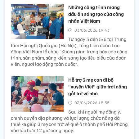
Những công trình mang
dấu ấn sáng tạo của công
nhân Việt Nam
03/06/2026 19:43’
Từ ngày 3 đến 5/6 tại Trung
tâm Hội nghị Quốc gia (Hà Nội), Tổng Liên đoàn Lao
động Việt Nam tổ chức “Không gian trưng bày các công
trình, sản phẩm, sáng kiến, sáng tạo tiêu biểu của đoàn
viên, người lao động toàn quốc”.
Hỗ trợ 3 mẹ con đi bộ
"xuyên Việt" giữa trời nắng
gắt trở về nhà
03/06/2026 18:55’
Sau khi người mẹ đồng ý,
chính quyền địa phương và lực lượng chức năng đã
thuê xe giúp 3 mẹ con trở về quê ở thành phố Hải Phòng
vào lúc hơn 12 giờ cùng ngày.