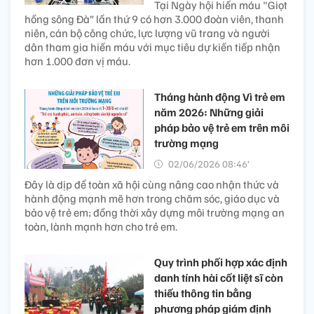
Tại Ngày hội hiến máu "Giọt
hồng sông Đà” lần thứ 9 có hơn 3.000 đoàn viên, thanh
niên, cán bộ công chức, lực lượng vũ trang và người
dân tham gia hiến máu với mục tiêu dự kiến tiếp nhận
hơn 1.000 đơn vị máu.
Tháng hành động Vì trẻ em
năm 2026: Những giải
pháp bảo vệ trẻ em trên môi
trường mạng
02/06/2026 08:46’
Đây là dịp để toàn xã hội cùng nâng cao nhận thức và
hành động mạnh mẽ hơn trong chăm sóc, giáo dục và
bảo vệ trẻ em; đồng thời xây dựng môi trường mạng an
toàn, lành mạnh hơn cho trẻ em.
Quy trình phối hợp xác định
danh tính hài cốt liệt sĩ còn
thiếu thông tin bằng
phương pháp giám định