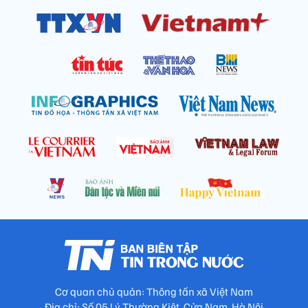
Cơ quan chủ quản: Thông tấn xã Việt Nam
Địa chỉ: Số 05 Lý Thường Kiệt, Cửa Nam, Hà Nội