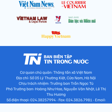
Cơ quan chủ quản: Thông tấn xã Việt Nam
Địa chỉ: Số 05 Lý Thường Kiệt, Cửa Nam, Hà Nội
Chịu trách nhiệm: Trưởng ban Trần Ngọc Tú
Phó Trưởng ban: Hoàng Như Hoa, Nguyễn Văn Nhật, Lê Thị
Thu Hương
Số điện thoại: 024.38257994 - Fax: 024.3826.7981 - Email:
tap.phongbien@gmail.com