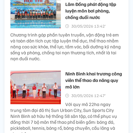
Lâm Đồng phát động tập
luyện môn bơi phòng,
chống đuối nước
30/05/2026 13:42’
Chương trình góp phần tuyên truyền, vận động trẻ em
và toàn dân tích cực tập luyện thể dục, thể thao nhằm
nâng cao sức khỏe, thể lực, tầm vóc, bồi dưỡng kỹ năng
sống và phòng, chống tai nạn thương tích, nhất là tai
nạn đuối nước.
Ninh Bình khai trương công
viên thể thao đa năng quy
mô lớn
30/05/2026 12:47’
Với quy mô 22ha ngay
trung tâm đại đô thị Sun Urban City, Sun Sports City
Ninh Bình sở hữu hệ thống 58 sân tập, có thể phục vụ
đồng thời 7 bộ môn thể thao phổ biến gồm: bóng đá,
pickleball, tennis, bóng rổ, bóng chuyền, cầu lông và